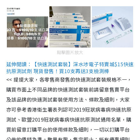
點擊圖片放大
延伸閱讀：【快速測試套裝】深水埗電子特賣城$15快速
抗原測試劑 現貨發售！買10支再送3支檢測棒
<< 提提大家，各零售商發售的快速測試套裝規格不一，
購買市面上不同品牌的快速測試套裝前請留意售賣平台
及該品牌的快速測試套裝使用方法、條款及細則，大家
亦可參考香港衞生署表列認可2019冠狀病毒病快速抗原
測試、歐盟2019冠狀病毒病快速抗原測試通用名單，購
買前留意訂購平台的使用條款及細則，一切以訂購平台
公佈的價錢為準。數量有限，售完即止；所有優惠細則