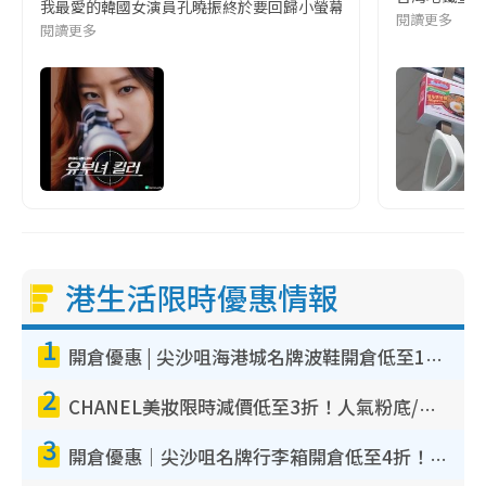
我最愛的韓國女演員孔曉振終於要回歸小螢幕啦!這次的劇本改編自同名
閱讀更多
閱讀更多
港生活限時優惠情報
1
開倉優惠 | 尖沙咀海港城名牌波鞋開倉低至1折！On鞋$899起／Joy&Peace鞋履$98起
2
CHANEL美妝限時減價低至3折！人氣粉底/唇膏/精華液低至$275！COCO香水都有平
3
開倉優惠｜尖沙咀名牌行李箱開倉低至4折！一連5日 American Tourister/ace./Hallmark $200起！