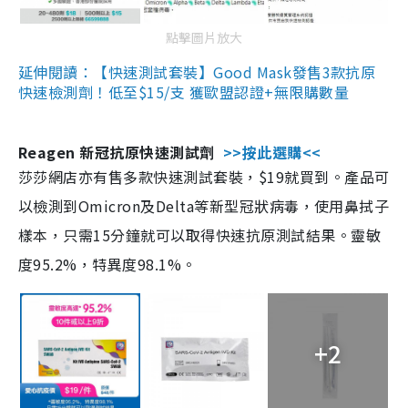
點擊圖片放大
延伸閱讀：【快速測試套裝】Good Mask發售3款抗原
快速檢測劑！低至$15/支 獲歐盟認證+無限購數量
Reagen 新冠抗原快速測試劑
>>按此選購<<
莎莎網店亦有售多款快速測試套裝，$19就買到。產品可
以檢測到Omicron及Delta等新型冠狀病毒，使用鼻拭子
樣本，只需15分鐘就可以取得快速抗原測試結果。靈敏
度95.2%，特異度98.1%。
+2