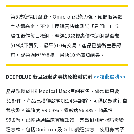
第5波疫情仍嚴峻，Omicron感染力強，確診個案數
字持續高企。不少市民購買快速測試「看門口」或
陽性後作每日檢測。精選13款優惠價快速測試套裝
$19以下買到，最平$10有交易！產品已獲衛生署認
可，或通過歐盟標準，最快10分鐘知結果。
DEEPBLUE 新型冠狀病毒抗原檢測試劑
>>按此選購<<
產品現時於HK Medical Mask官網有售，優惠價只要
$18/件。產品已獲得歐盟CE1434認證，可供民眾進行自
我檢測。準確度 99.03%、靈敏度96.4%、特異性
99.8%，已經通過臨床實驗認證，有效檢測新冠病毒變
種毒株，包括Omicron 及Delta變種病毒。使用鼻拭子