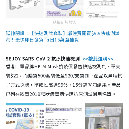
點擊圖片放大
延伸閱讀：【快速測試套裝】鄰住買開賣$9.9快速測試
劑！最快即日發貨 每日15萬盒補貨
SEJOY SARS-CoV-2 抗原快速檢測
>>按此選購<<
香港口罩品牌HK-M Mask抗疫價發售快速檢測劑，單支
裝$22，而購買500套裝低至$20/支買到。產品以鼻咽拭
子方式採樣，準確性高達99%，15分鐘就知結果。產品
已列在歐盟2019冠狀病毒病快速抗原測試通用名單。