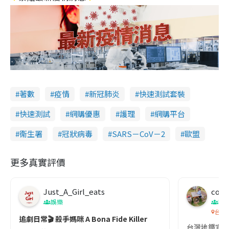
著數
疫情
新冠肺炎
快速測試套裝
快速測試
網購優惠
護理
網購平台
衞生署
冠狀病毒
SARS－CoV－2
歐盟
更多真實評價
Just_A_Girl_eats
co c
娛樂
吹
台灣
追劇日常🎬 殺手媽咪 A Bona Fide Killer
台灣地鐵宣