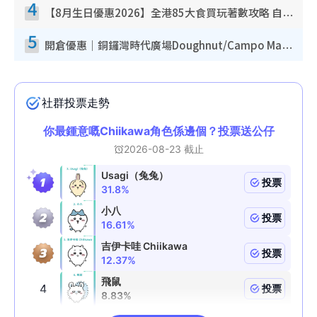
4
【8月生日優惠2026】全港85大食買玩著數攻略 自助餐/火鍋放題同行免費＋誠品/DONKI送現金券
5
開倉優惠｜銅鑼灣時代廣場Doughnut/Campo Marzio開倉低至1折！背囊、書包、手袋劈價$200起