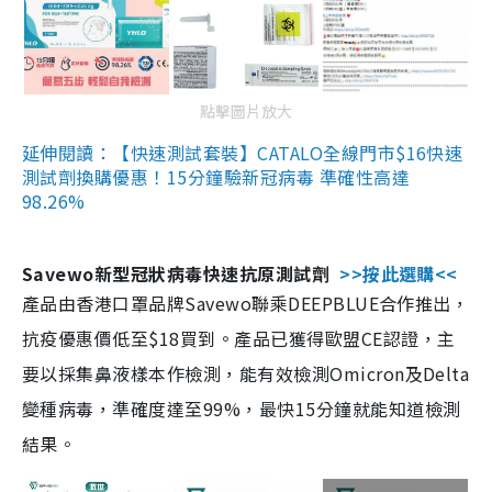
點擊圖片放大
延伸閱讀：【快速測試套裝】CATALO全線門市$16快速
測試劑換購優惠！15分鐘驗新冠病毒 準確性高達
98.26%
Savewo新型冠狀病毒快速抗原測試劑
>>按此選購<<
產品由香港口罩品牌Savewo聯乘DEEPBLUE合作推出，
抗疫優惠價低至$18買到。產品已獲得歐盟CE認證，主
要以採集鼻液樣本作檢測，能有效檢測Omicron及Delta
變種病毒，準確度達至99%，最快15分鐘就能知道檢測
結果。