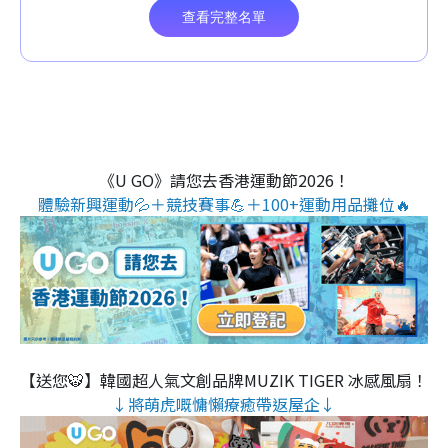
《U GO》請您去香港運動節2026！
體驗新興運動💦＋競技賽事💪＋100+運動用品攤位🔥
【送您🐯】韓國超人氣文創品牌MUZIK TIGER 冰感風扇！
↓將萌虎嘅慵懶療癒帶返屋企↓