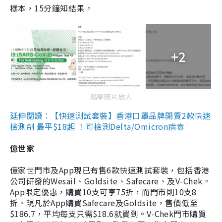
樣本，15分鐘知結果。
+2
點擊圖片放大
延伸閱讀：【快速測試套裝】香港口罩品牌開賣2款快速
檢測劑 最平$18起 ！可檢測Delta/Omicron病毒
億世家
億家世門市及App現已有售6款快速測試套裝，包括香港
公司研發的Wesail、Goldsite、Safecare、及V-Chek。
App限定優惠，購買10支可享75折，而門市則10支8
折。現凡於App購買Safecare及Goldsite，售價低至
$186.7，平均每支只需$18.6就買到。V-Chek門市購買