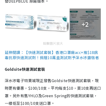
發DEEPBLUE 原廠版本。
+2
點擊圖片放大
延伸閱讀：【快速測試套裝】香港口罩廠acc+推$18病
毒抗原快速測試劑！捐贈10萬盒測試劑予深水埗露宿者
Goldsite快速測試套裝
深水埗電子特賣城現正發售Goldsite快速測試套裝，現
時更有優惠，$100/10支，平均每支$10，買10支再送口
罩。另外有售YHLO及Green Spring的快速測試套裝，
一樣低至$100/10支送口罩。