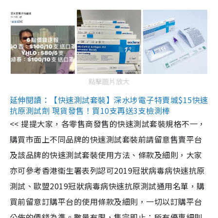
點擊圖片放大
延伸閱讀：【快速測試套裝】深水埗電子特賣城$15快速
抗原測試劑 現貨發售！買10支再送3支檢測棒
<< 提提大家，各零售商發售的快速測試套裝規格不一，
購買市面上不同品牌的快速測試套裝前請留意售賣平台
及該品牌的快速測試套裝使用方法、條款及細則，大家
亦可參考香港衞生署表列認可2019冠狀病毒病快速抗原
測試、歐盟2019冠狀病毒病快速抗原測試通用名單，購
買前留意訂購平台的使用條款及細則，一切以訂購平台
公佈的價錢為準。數量有限，售完即止；所有優惠細則