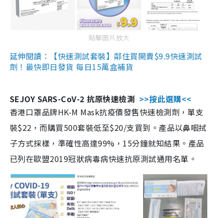
點擊圖片放大
延伸閱讀：【快速測試套裝】鄰住買開賣$9.9快速測試
劑！最快即日發貨 每日15萬盒補貨
SEJOY SARS-CoV-2 抗原快速檢測
>>按此選購<<
香港口罩品牌HK-M Mask抗疫價發售快速檢測劑，單支
裝$22，而購買500套裝低至$20/支買到。產品以鼻咽拭
子方式採樣，準確性高達99%，15分鐘就知結果。產品
已列在歐盟2019冠狀病毒病快速抗原測試通用名單。