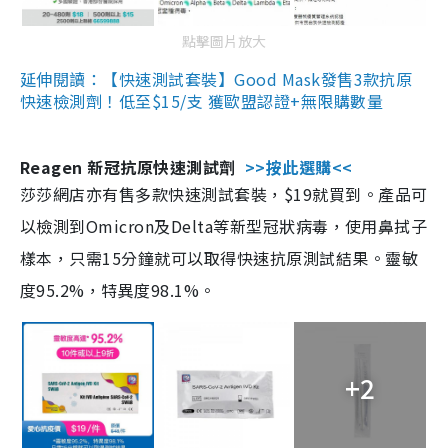
點擊圖片放大
延伸閱讀：【快速測試套裝】Good Mask發售3款抗原
快速檢測劑！低至$15/支 獲歐盟認證+無限購數量
Reagen 新冠抗原快速測試劑
>>按此選購<<
莎莎網店亦有售多款快速測試套裝，$19就買到。產品可
以檢測到Omicron及Delta等新型冠狀病毒，使用鼻拭子
樣本，只需15分鐘就可以取得快速抗原測試結果。靈敏
度95.2%，特異度98.1%。
+2