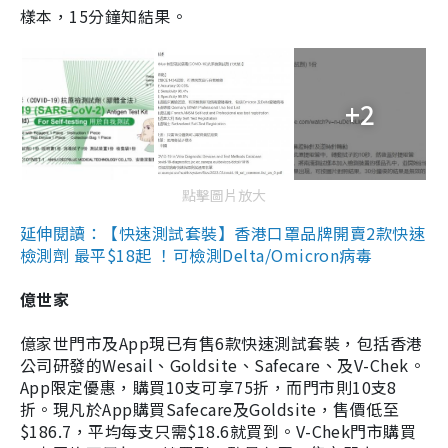
樣本，15分鐘知結果。
+2
點擊圖片放大
延伸閱讀：【快速測試套裝】香港口罩品牌開賣2款快速
檢測劑 最平$18起 ！可檢測Delta/Omicron病毒
億世家
億家世門市及App現已有售6款快速測試套裝，包括香港
公司研發的Wesail、Goldsite、Safecare、及V-Chek。
App限定優惠，購買10支可享75折，而門市則10支8
折。現凡於App購買Safecare及Goldsite，售價低至
$186.7，平均每支只需$18.6就買到。V-Chek門市購買