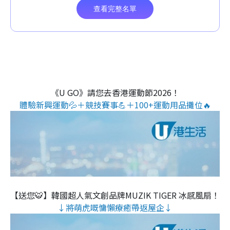
《U GO》請您去香港運動節2026！
體驗新興運動💦＋競技賽事💪＋100+運動用品攤位🔥
【送您🐯】韓國超人氣文創品牌MUZIK TIGER 冰感風扇！
↓將萌虎嘅慵懶療癒帶返屋企↓