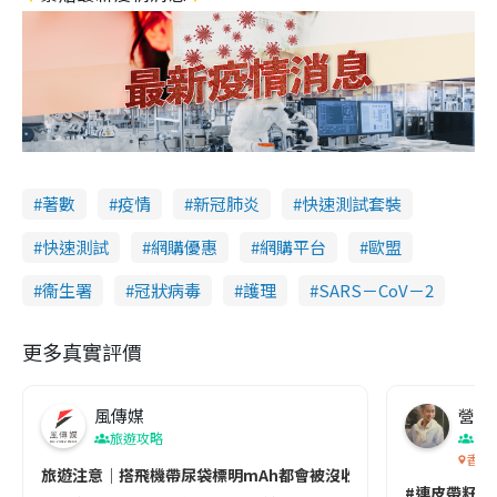
著數
疫情
新冠肺炎
快速測試套裝
快速測試
網購優惠
網購平台
歐盟
衞生署
冠狀病毒
護理
SARS－CoV－2
更多真實評價
風傳媒
營養教
旅遊攻略
生
香港
旅遊注意｜搭飛機帶尿袋標明mAh都會被沒收😱出發前切記檢查「1
#連皮帶籽都