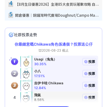
4
【8月生日優惠2026】全港85大食買玩著數攻略 自助餐/火鍋放題同行免費＋誠品/DONKI送現金券
5
開倉優惠｜銅鑼灣時代廣場Doughnut/Campo Marzio開倉低至1折！背囊、書包、手袋劈價$200起