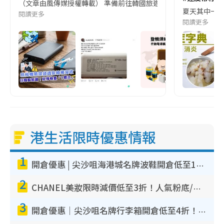
（文章由風傳媒授權轉載） 準備前往韓國旅遊的民眾，近期要特別留
夏天其中一種時
閱讀更多
閱讀更多
港生活限時優惠情報
1
開倉優惠 | 尖沙咀海港城名牌波鞋開倉低至1折！On鞋$899起／Joy&Peace鞋履$98起
2
CHANEL美妝限時減價低至3折！人氣粉底/唇膏/精華液低至$275！COCO香水都有平
3
開倉優惠｜尖沙咀名牌行李箱開倉低至4折！一連5日 American Tourister/ace./Hallmark $200起！