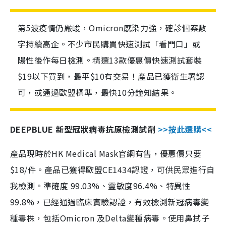
第5波疫情仍嚴峻，Omicron感染力強，確診個案數
字持續高企。不少市民購買快速測試「看門口」或
陽性後作每日檢測。精選13款優惠價快速測試套裝
$19以下買到，最平$10有交易！產品已獲衛生署認
可，或通過歐盟標準，最快10分鐘知結果。
DEEPBLUE 新型冠狀病毒抗原檢測試劑
>>按此選購<<
產品現時於HK Medical Mask官網有售，優惠價只要
$18/件。產品已獲得歐盟CE1434認證，可供民眾進行自
我檢測。準確度 99.03%、靈敏度96.4%、特異性
99.8%，已經通過臨床實驗認證，有效檢測新冠病毒變
種毒株，包括Omicron 及Delta變種病毒。使用鼻拭子