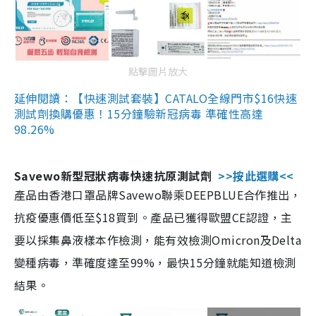
點擊圖片放大
延伸閱讀：【快速測試套裝】CATALO全線門市$16快速
測試劑換購優惠！15分鐘驗新冠病毒 準確性高達
98.26%
Savewo新型冠狀病毒快速抗原測試劑
>>按此選購<<
產品由香港口罩品牌Savewo聯乘DEEPBLUE合作推出，
抗疫優惠價低至$18買到。產品已獲得歐盟CE認證，主
要以採集鼻液樣本作檢測，能有效檢測Omicron及Delta
變種病毒，準確度達至99%，最快15分鐘就能知道檢測
結果。