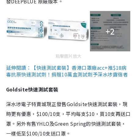
發DEEPBLUE 原廠版本。
+2
點擊圖片放大
延伸閱讀：【快速測試套裝】香港口罩廠acc+推$18病
毒抗原快速測試劑！捐贈10萬盒測試劑予深水埗露宿者
Goldsite快速測試套裝
深水埗電子特賣城現正發售Goldsite快速測試套裝，現
時更有優惠，$100/10支，平均每支$10，買10支再送口
罩。另外有售YHLO及Green Spring的快速測試套裝，
一樣低至$100/10支送口罩。