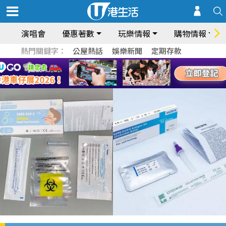
演唱會
優惠著數
玩樂情報
購物情報
熱門關鍵字：
公屋熱話
娛樂新聞
定期存款