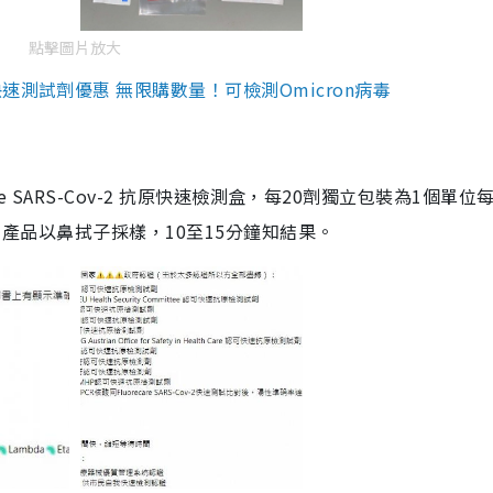
點擊圖片放大
測試劑優惠 無限購數量！可檢測Omicron病毒
are SARS-Cov-2 抗原快速檢測盒，每20劑獨立包裝為1個單位
5。產品以鼻拭子採樣，10至15分鐘知結果。