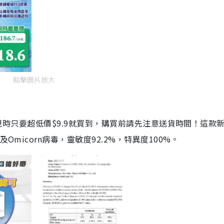
點擊圖片放大
劑，現時只要超低價$9.9就買到，購買前請先注意送貨時間！這款
Omicorn病毒，靈敏度92.2%，特異度100%。