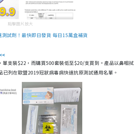
點擊圖片放大
速測試劑！最快即日發貨 每日15萬盒補貨
<<
，單支裝$22，而購買500套裝低至$20/支買到。產品以鼻咽
品已列在歐盟2019冠狀病毒病快速抗原測試通用名單。