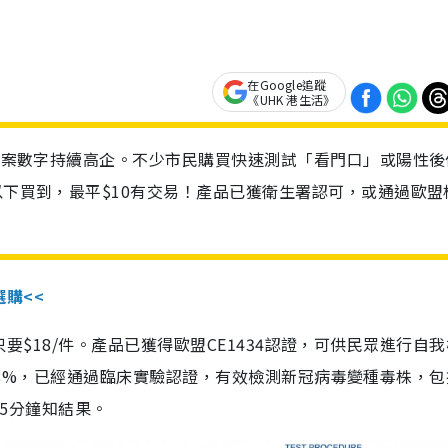
在Google追蹤
《UHK 港生活》
診個案數字持續高企。不少市民購買快速測試「看門口」或陽性後
以下買到，最平$10有交易！產品已獲衛生署認可，或通過歐盟
選購<<
惠價只要$18/件。產品已獲得歐盟CE1434認證，可供民眾進行自
性99.8%，已經通過臨床實驗認證，有效檢測新冠病毒變種毒株，
，15分鐘知結果。