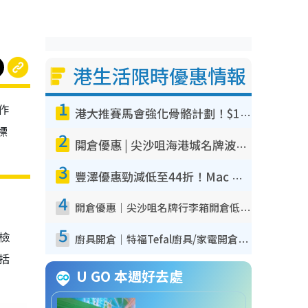
港生活限時優惠情報
1
作
港大推賽馬會強化骨骼計劃！$100骨質密度X光檢查 完成免費運動訓練送超市禮券！附參加資格
標
2
開倉優惠 | 尖沙咀海港城名牌波鞋開倉低至1折！On鞋$899起／Joy&Peace鞋履$98起
3
豐澤優惠勁減低至44折！Mac mini/iPhone17Pro大減價！廚房家電$220起
4
開倉優惠｜尖沙咀名牌行李箱開倉低至4折！一連5日 American Tourister/ace./Hallmark $200起！
5
我檢
廚具開倉｜特福Tefal廚具/家電開倉低至3折！$220起買平底鍋/炒鑊/湯煲！電飯煲/吸塵機/燙斗$418起
包括
U GO 本週好去處