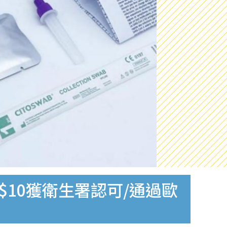
$10獲衛生署認可/通過歐