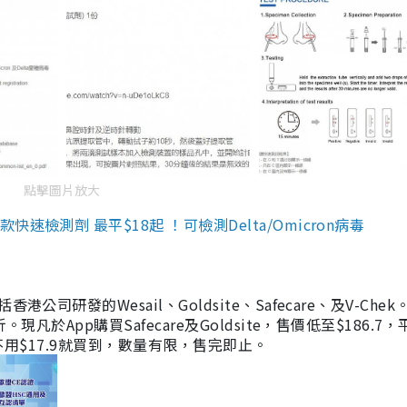
點擊圖片放大
檢測劑 最平$18起 ！可檢測Delta/Omicron病毒
研發的Wesail、Goldsite、Safecare、及V-Chek。
凡於App購買Safecare及Goldsite，售價低至$186.7
均不用$17.9就買到，數量有限，售完即止。