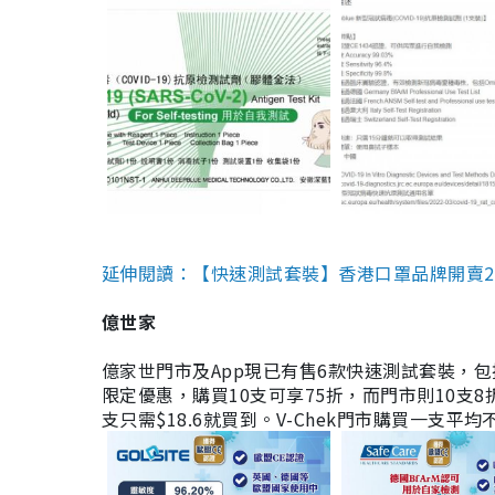
延伸閱讀：【快速測試套裝】香港口罩品牌開賣2款快速
億世家
億家世門市及App現已有售6款快速測試套裝，包括香港公司
限定優惠，購買10支可享75折，而門市則10支8折。現
支只需$18.6就買到。V-Chek門市購買一支平