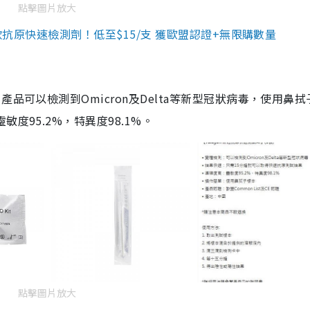
點擊圖片放大
3款抗原快速檢測劑！低至$15/支 獲歐盟認證+無限購數量
品可以檢測到Omicron及Delta等新型冠狀病毒，使用鼻拭
度95.2%，特異度98.1%。
點擊圖片放大