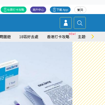
社群打卡攻略
商戶中心
下載 App
繁
简
周圍遊
18區好去處
香港打卡攻略
主題特集