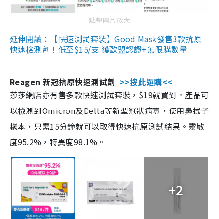
點擊圖片放大
延伸閱讀：【快速測試套裝】Good Mask發售3款抗原
快速檢測劑！低至$15/支 獲歐盟認證+無限購數量
Reagen 新冠抗原快速測試劑
>>按此選購<<
莎莎網店亦有售多款快速測試套裝，$19就買到。產品可
以檢測到Omicron及Delta等新型冠狀病毒，使用鼻拭子
樣本，只需15分鐘就可以取得快速抗原測試結果。靈敏
度95.2%，特異度98.1%。
+2