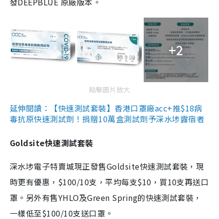
發DEEPBLUE 原廠版本。
+2
點擊圖片放大
延伸閱讀：【快速測試套裝】香港口罩廠acc+推$18病
毒抗原快速測試劑！捐贈10萬盒測試劑予深水埗露宿者
Goldsite快速測試套裝
深水埗電子特賣城現正發售Goldsite快速測試套裝，現
時更有優惠，$100/10支，平均每支$10，買10支再送口
罩。另外有售YHLO及Green Spring的快速測試套裝，
一樣低至$100/10支送口罩。