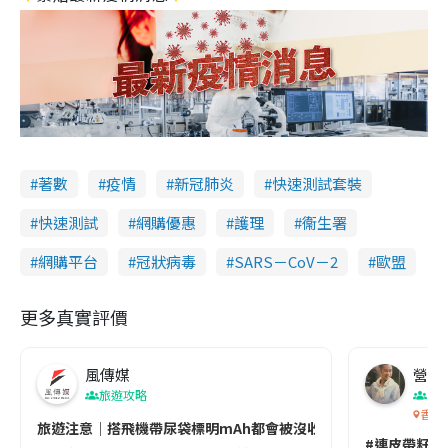
著數
疫情
新冠肺炎
快速測試套裝
快速測試
網購優惠
護理
衞生署
網購平台
冠狀病毒
SARS－CoV－2
歐盟
更多真實評價
風傳媒
營養教
旅遊攻略
生
香港
旅遊注意｜搭飛機帶尿袋標明mAh都會被沒收😱出發前切記檢查「1
#連皮帶籽都