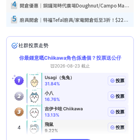
4
開倉優惠｜銅鑼灣時代廣場Doughnut/Campo Marzio開倉低至1折！背囊、書包、手袋劈價$200起
5
廚具開倉｜特福Tefal廚具/家電開倉低至3折！$220起買平底鍋/炒鑊/湯煲！電飯煲/吸塵機/燙斗$418起