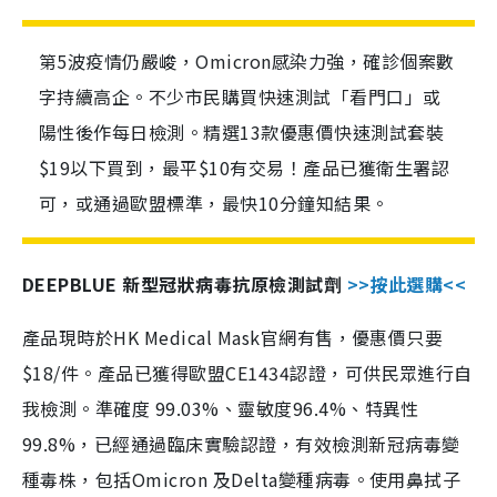
第5波疫情仍嚴峻，Omicron感染力強，確診個案數
字持續高企。不少市民購買快速測試「看門口」或
陽性後作每日檢測。精選13款優惠價快速測試套裝
$19以下買到，最平$10有交易！產品已獲衛生署認
可，或通過歐盟標準，最快10分鐘知結果。
DEEPBLUE 新型冠狀病毒抗原檢測試劑
>>按此選購<<
產品現時於HK Medical Mask官網有售，優惠價只要
$18/件。產品已獲得歐盟CE1434認證，可供民眾進行自
我檢測。準確度 99.03%、靈敏度96.4%、特異性
99.8%，已經通過臨床實驗認證，有效檢測新冠病毒變
種毒株，包括Omicron 及Delta變種病毒。使用鼻拭子