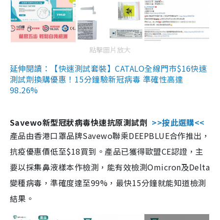
點擊圖片放大
延伸閱讀：【快速測試套裝】CATALO全線門市$16快速
測試劑換購優惠！15分鐘驗新冠病毒 準確性高達
98.26%
Savewo新型冠狀病毒快速抗原測試劑
>>按此選購<<
產品由香港口罩品牌Savewo聯乘DEEPBLUE合作推出，
抗疫優惠價低至$18買到。產品已獲得歐盟CE認證，主
要以採集鼻液樣本作檢測，能有效檢測Omicron及Delta
變種病毒，準確度達至99%，最快15分鐘就能知道檢測
結果。