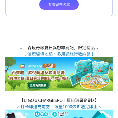
↓「森境奇緣夏日異想尋龍記」限定精品↓
↓漫遊秘境地墊、多用途旅行收納袋↓
【U GO x CHARGESPOT 夏日消暑企劃⚡】
> 打卡即送充電券！限量1000張🔋送完即止 <