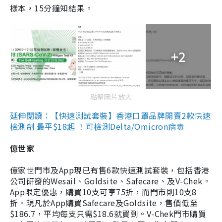
樣本，15分鐘知結果。
+2
點擊圖片放大
延伸閱讀：【快速測試套裝】香港口罩品牌開賣2款快速
檢測劑 最平$18起 ！可檢測Delta/Omicron病毒
億世家
億家世門市及App現已有售6款快速測試套裝，包括香港
公司研發的Wesail、Goldsite、Safecare、及V-Chek。
App限定優惠，購買10支可享75折，而門市則10支8
折。現凡於App購買Safecare及Goldsite，售價低至
$186.7，平均每支只需$18.6就買到。V-Chek門市購買