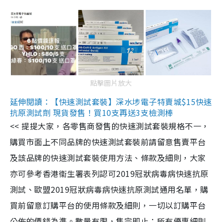
點擊圖片放大
延伸閱讀：【快速測試套裝】深水埗電子特賣城$15快速
抗原測試劑 現貨發售！買10支再送3支檢測棒
<< 提提大家，各零售商發售的快速測試套裝規格不一，
購買市面上不同品牌的快速測試套裝前請留意售賣平台
及該品牌的快速測試套裝使用方法、條款及細則，大家
亦可參考香港衞生署表列認可2019冠狀病毒病快速抗原
測試、歐盟2019冠狀病毒病快速抗原測試通用名單，購
買前留意訂購平台的使用條款及細則，一切以訂購平台
公佈的價錢為準。數量有限，售完即止；所有優惠細則