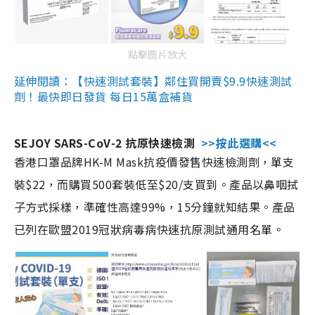
點擊圖片放大
延伸閱讀：【快速測試套裝】鄰住買開賣$9.9快速測試
劑！最快即日發貨 每日15萬盒補貨
SEJOY SARS-CoV-2 抗原快速檢測
>>按此選購<<
香港口罩品牌HK-M Mask抗疫價發售快速檢測劑，單支
裝$22，而購買500套裝低至$20/支買到。產品以鼻咽拭
子方式採樣，準確性高達99%，15分鐘就知結果。產品
已列在歐盟2019冠狀病毒病快速抗原測試通用名單。