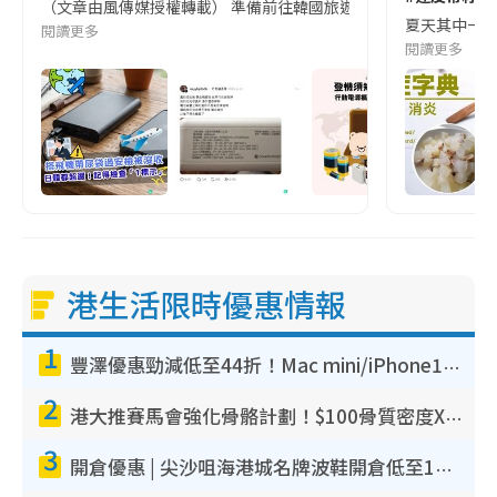
（文章由風傳媒授權轉載） 準備前往韓國旅遊的民眾，近期要特別留
夏天其中一種時
閱讀更多
閱讀更多
港生活限時優惠情報
1
豐澤優惠勁減低至44折！Mac mini/iPhone17Pro大減價！廚房家電$220起
2
港大推賽馬會強化骨骼計劃！$100骨質密度X光檢查 完成免費運動訓練送超市禮券！附參加資格
3
開倉優惠 | 尖沙咀海港城名牌波鞋開倉低至1折！On鞋$899起／Joy&Peace鞋履$98起