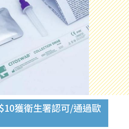
$10獲衛生署認可/通過歐