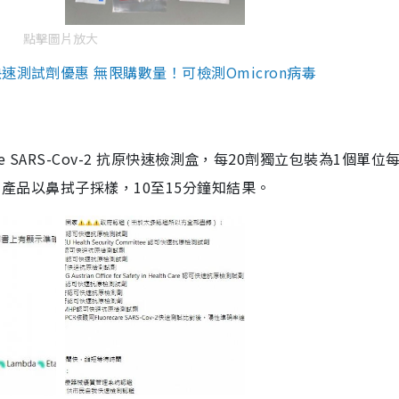
點擊圖片放大
測試劑優惠 無限購數量！可檢測Omicron病毒
are SARS-Cov-2 抗原快速檢測盒，每20劑獨立包裝為1個單位
5。產品以鼻拭子採樣，10至15分鐘知結果。