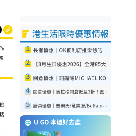
港生活限時優惠情報
1
作
長者優惠｜OK便利店推樂悠咭優惠！買麵包/牛奶/保健品拍卡即減
標
2
【8月生日優惠2026】全港85大食買玩著數攻略 自助餐/火鍋放題同行免費＋誠品/DONKI送現金券
3
開倉優惠｜銅鑼灣MICHAEL KORS開倉低至17折！直擊$500起買手袋/銀包/鞋款 必買經典Jet Set系列
4
開倉優惠｜馬拉松開倉低至3折！直擊$99起買adidas／New Balance／Puma鞋款 STANLEY保溫杯劈價至$119起
5
我檢
廚具優惠｜普樂氏/意美廚/Buffalo廚具低至3折！$89起買煎鍋／炒鑊／個人鍋 同場小家電激減至$99起
包括
U GO 本週好去處