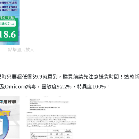
點擊圖片放大
劑，現時只要超低價$9.9就買到，購買前請先注意送貨時間！這款
Omicorn病毒，靈敏度92.2%，特異度100%。