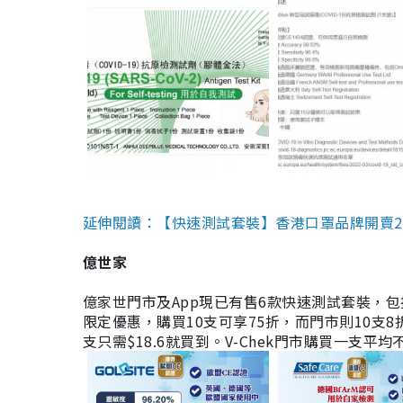
延伸閱讀：【快速測試套裝】香港口罩品牌開賣2款快速
億世家
億家世門市及App現已有售6款快速測試套裝，包括香港公司
限定優惠，購買10支可享75折，而門市則10支8折。現
支只需$18.6就買到。V-Chek門市購買一支平