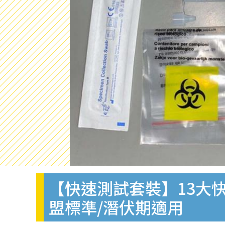
【快速測試套裝】13大快
盟標準/潛伏期適用