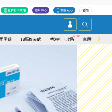
社群打卡攻略
商戶中心
下載 App
繁
简
周圍遊
18區好去處
香港打卡攻略
主題特集