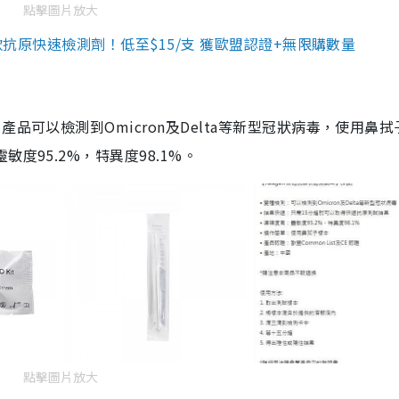
點擊圖片放大
3款抗原快速檢測劑！低至$15/支 獲歐盟認證+無限購數量
品可以檢測到Omicron及Delta等新型冠狀病毒，使用鼻拭
度95.2%，特異度98.1%。
點擊圖片放大