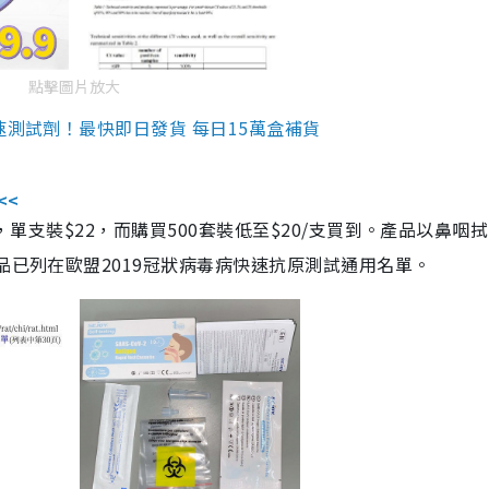
點擊圖片放大
速測試劑！最快即日發貨 每日15萬盒補貨
<<
，單支裝$22，而購買500套裝低至$20/支買到。產品以鼻咽
品已列在歐盟2019冠狀病毒病快速抗原測試通用名單。