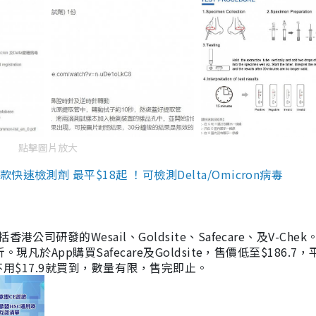
點擊圖片放大
檢測劑 最平$18起 ！可檢測Delta/Omicron病毒
研發的Wesail、Goldsite、Safecare、及V-Chek。
凡於App購買Safecare及Goldsite，售價低至$186.7
均不用$17.9就買到，數量有限，售完即止。