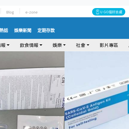
Blog
e-zone
U GO搵好去處
熱話
娛樂新聞
定期存款
情報
飲食情報
娛樂
社會
影片專區