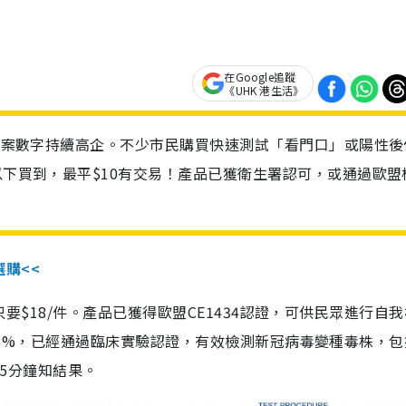
在Google追蹤
《UHK 港生活》
診個案數字持續高企。不少市民購買快速測試「看門口」或陽性後
以下買到，最平$10有交易！產品已獲衛生署認可，或通過歐盟
選購<<
惠價只要$18/件。產品已獲得歐盟CE1434認證，可供民眾進行自
性99.8%，已經通過臨床實驗認證，有效檢測新冠病毒變種毒株，
，15分鐘知結果。