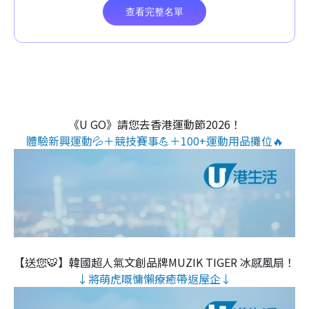
《U GO》請您去香港運動節2026！
體驗新興運動💦＋競技賽事💪＋100+運動用品攤位🔥
【送您🐯】韓國超人氣文創品牌MUZIK TIGER 冰感風扇！
↓將萌虎嘅慵懶療癒帶返屋企↓