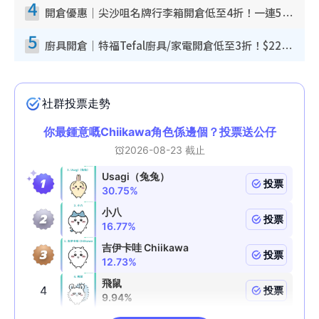
4
開倉優惠｜尖沙咀名牌行李箱開倉低至4折！一連5日 American Tourister/ace./Hallmark $200起！
5
廚具開倉｜特福Tefal廚具/家電開倉低至3折！$220起買平底鍋/炒鑊/湯煲！電飯煲/吸塵機/燙斗$418起