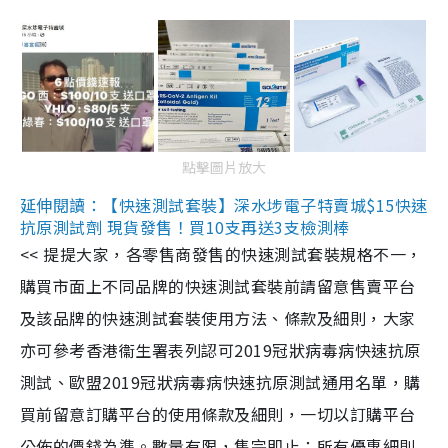
點擊圖片放大
延伸閱讀：【快速測試套裝】深水埗電子特賣城$15快速
抗原測試劑 現貨發售！買10支再送3支檢測棒
<< 提提大家，各零售商發售的快速測試套裝規格不一，
購買市面上不同品牌的快速測試套裝前請留意售賣平台
及該品牌的快速測試套裝使用方法、條款及細則，大家
亦可參考香港衞生署表列認可2019冠狀病毒病快速抗原
測試、歐盟2019冠狀病毒病快速抗原測試通用名單，購
買前留意訂購平台的使用條款及細則，一切以訂購平台
公佈的價錢為準。數量有限，售完即止；所有優惠細則