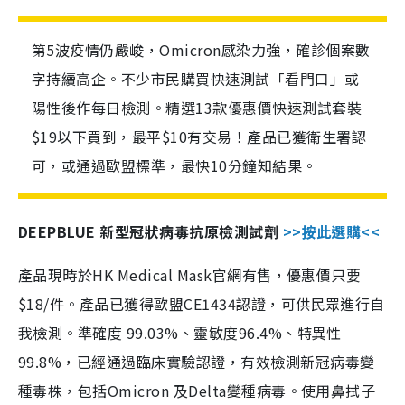
第5波疫情仍嚴峻，Omicron感染力強，確診個案數
字持續高企。不少市民購買快速測試「看門口」或
陽性後作每日檢測。精選13款優惠價快速測試套裝
$19以下買到，最平$10有交易！產品已獲衛生署認
可，或通過歐盟標準，最快10分鐘知結果。
DEEPBLUE 新型冠狀病毒抗原檢測試劑
>>按此選購<<
產品現時於HK Medical Mask官網有售，優惠價只要
$18/件。產品已獲得歐盟CE1434認證，可供民眾進行自
我檢測。準確度 99.03%、靈敏度96.4%、特異性
99.8%，已經通過臨床實驗認證，有效檢測新冠病毒變
種毒株，包括Omicron 及Delta變種病毒。使用鼻拭子