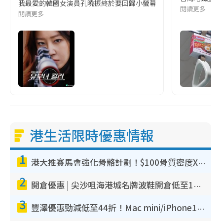
我最愛的韓國女演員孔曉振終於要回歸小螢幕啦!這次的劇本改編自同名
閱讀更多
閱讀更多
港生活限時優惠情報
1
港大推賽馬會強化骨骼計劃！$100骨質密度X光檢查 完成免費運動訓練送超市禮券！附參加資格
2
開倉優惠 | 尖沙咀海港城名牌波鞋開倉低至1折！On鞋$899起／Joy&Peace鞋履$98起
3
豐澤優惠勁減低至44折！Mac mini/iPhone17Pro大減價！廚房家電$220起