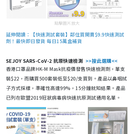
點擊圖片放大
延伸閱讀：【快速測試套裝】鄰住買開賣$9.9快速測試
劑！最快即日發貨 每日15萬盒補貨
SEJOY SARS-CoV-2 抗原快速檢測
>>按此選購<<
香港口罩品牌HK-M Mask抗疫價發售快速檢測劑，單支
裝$22，而購買500套裝低至$20/支買到。產品以鼻咽拭
子方式採樣，準確性高達99%，15分鐘就知結果。產品
已列在歐盟2019冠狀病毒病快速抗原測試通用名單。