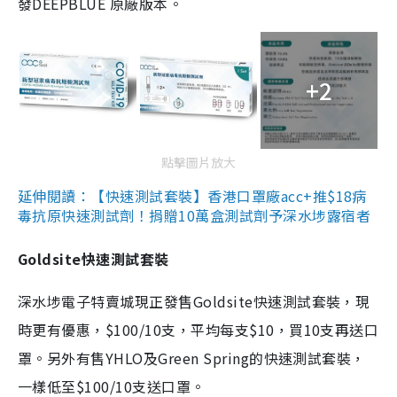
發DEEPBLUE 原廠版本。
+2
點擊圖片放大
延伸閱讀：【快速測試套裝】香港口罩廠acc+推$18病
毒抗原快速測試劑！捐贈10萬盒測試劑予深水埗露宿者
Goldsite快速測試套裝
深水埗電子特賣城現正發售Goldsite快速測試套裝，現
時更有優惠，$100/10支，平均每支$10，買10支再送口
罩。另外有售YHLO及Green Spring的快速測試套裝，
一樣低至$100/10支送口罩。