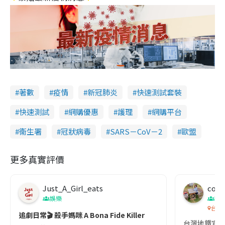
著數
疫情
新冠肺炎
快速測試套裝
快速測試
網購優惠
護理
網購平台
衞生署
冠狀病毒
SARS－CoV－2
歐盟
更多真實評價
Just_A_Girl_eats
co c
娛樂
吹
台灣
追劇日常🎬 殺手媽咪 A Bona Fide Killer
台灣地鐵宣