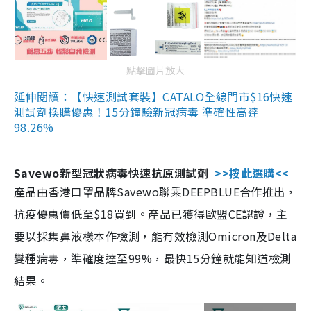
點擊圖片放大
延伸閱讀：【快速測試套裝】CATALO全線門市$16快速
測試劑換購優惠！15分鐘驗新冠病毒 準確性高達
98.26%
Savewo新型冠狀病毒快速抗原測試劑
>>按此選購<<
產品由香港口罩品牌Savewo聯乘DEEPBLUE合作推出，
抗疫優惠價低至$18買到。產品已獲得歐盟CE認證，主
要以採集鼻液樣本作檢測，能有效檢測Omicron及Delta
變種病毒，準確度達至99%，最快15分鐘就能知道檢測
結果。