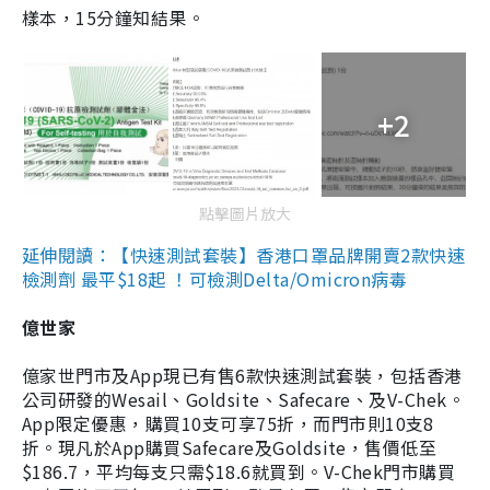
樣本，15分鐘知結果。
+2
點擊圖片放大
延伸閱讀：【快速測試套裝】香港口罩品牌開賣2款快速
檢測劑 最平$18起 ！可檢測Delta/Omicron病毒
億世家
億家世門市及App現已有售6款快速測試套裝，包括香港
公司研發的Wesail、Goldsite、Safecare、及V-Chek。
App限定優惠，購買10支可享75折，而門市則10支8
折。現凡於App購買Safecare及Goldsite，售價低至
$186.7，平均每支只需$18.6就買到。V-Chek門市購買