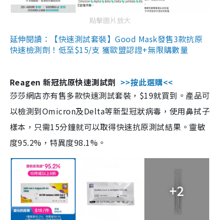
點擊圖片放大
延伸閱讀：【快速測試套裝】Good Mask發售3款抗原
快速檢測劑！低至$15/支 獲歐盟認證+無限購數量
Reagen 新冠抗原快速測試劑
>>按此選購<<
莎莎網店亦有售多款快速測試套裝，$19就買到。產品可
以檢測到Omicron及Delta等新型冠狀病毒，使用鼻拭子
樣本，只需15分鐘就可以取得快速抗原測試結果。靈敏
度95.2%，特異度98.1%。
+2