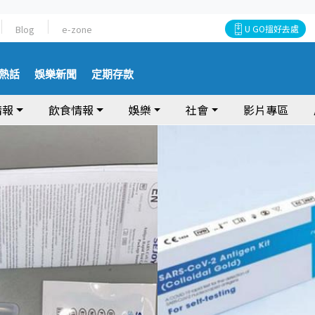
Blog
e-zone
U GO搵好去處
熱話
娛樂新聞
定期存款
情報
飲食情報
娛樂
社會
影片專區