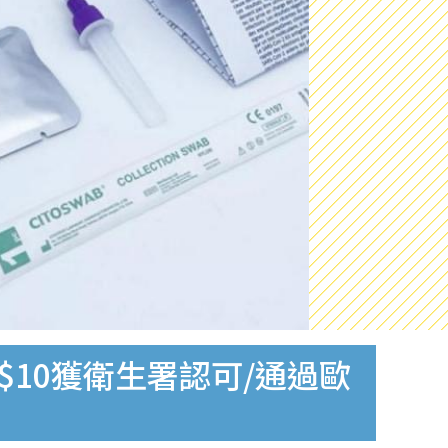
$10獲衛生署認可/通過歐