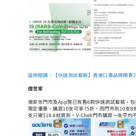
延伸閱讀：【快速測試套裝】香港口罩品牌開賣2款快速
億世家
億家世門市及App現已有售6款快速測試套裝，包括香港公司
限定優惠，購買10支可享75折，而門市則10支8折。現
支只需$18.6就買到。V-Chek門市購買一支平