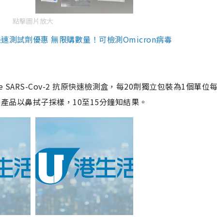
點擊圖片放大
測試劑優惠 無限購數量！可檢測Omicron病毒
are SARS-Cov-2 抗原快速檢測盒，每20劑獨立包裝為1個單位
5。產品以鼻拭子採樣，10至15分鐘知結果。