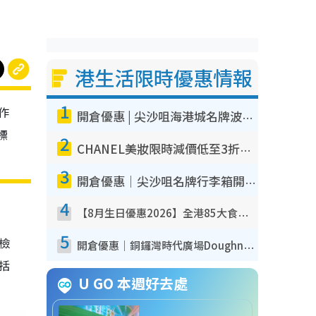
港生活限時優惠情報
1
作
開倉優惠 | 尖沙咀海港城名牌波鞋開倉低至1折！On鞋$899起／Joy&Peace鞋履$98起
標
2
CHANEL美妝限時減價低至3折！人氣粉底/唇膏/精華液低至$275！COCO香水都有平
3
開倉優惠｜尖沙咀名牌行李箱開倉低至4折！一連5日 American Tourister/ace./Hallmark $200起！
4
【8月生日優惠2026】全港85大食買玩著數攻略 自助餐/火鍋放題同行免費＋誠品/DONKI送現金券
5
我檢
開倉優惠｜銅鑼灣時代廣場Doughnut/Campo Marzio開倉低至1折！背囊、書包、手袋劈價$200起
包括
U GO 本週好去處