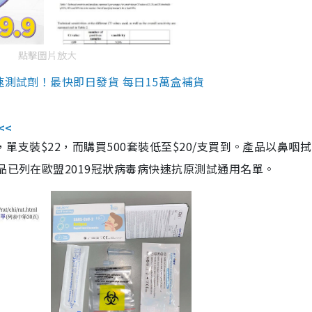
點擊圖片放大
速測試劑！最快即日發貨 每日15萬盒補貨
<<
，單支裝$22，而購買500套裝低至$20/支買到。產品以鼻咽
品已列在歐盟2019冠狀病毒病快速抗原測試通用名單。