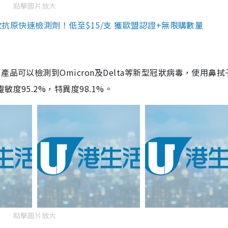
點擊圖片放大
3款抗原快速檢測劑！低至$15/支 獲歐盟認證+無限購數量
品可以檢測到Omicron及Delta等新型冠狀病毒，使用鼻拭
度95.2%，特異度98.1%。
點擊圖片放大