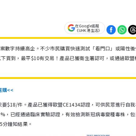
在Google追蹤
《UHK 港生活》
診個案數字持續高企。不少市民購買快速測試「看門口」或陽性後
以下買到，最平$10有交易！產品已獲衛生署認可，或通過歐盟
選購<<
惠價只要$18/件。產品已獲得歐盟CE1434認證，可供民眾進行自
性99.8%，已經通過臨床實驗認證，有效檢測新冠病毒變種毒株，
，15分鐘知結果。