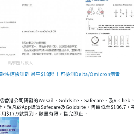
點擊圖片放大
檢測劑 最平$18起 ！可檢測Delta/Omicron病毒
研發的Wesail、Goldsite、Safecare、及V-Chek。
凡於App購買Safecare及Goldsite，售價低至$186.7
均不用$17.9就買到，數量有限，售完即止。