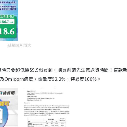
點擊圖片放大
劑，現時只要超低價$9.9就買到，購買前請先注意送貨時間！這款
Omicorn病毒，靈敏度92.2%，特異度100%。