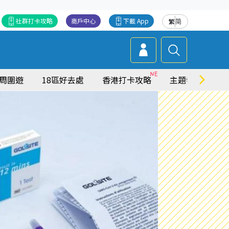
社群打卡攻略
商戶中心
下載 App
繁
简
周圍遊
18區好去處
香港打卡攻略
主題特集