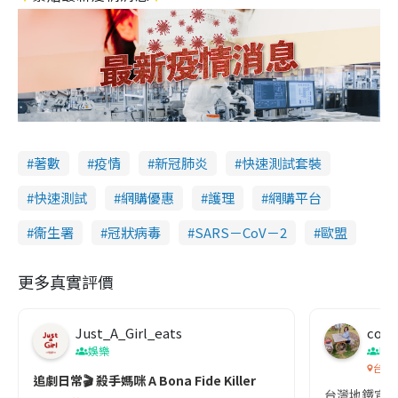
著數
疫情
新冠肺炎
快速測試套裝
快速測試
網購優惠
護理
網購平台
衞生署
冠狀病毒
SARS－CoV－2
歐盟
更多真實評價
Just_A_Girl_eats
co c
娛樂
吹
台灣
追劇日常🎬 殺手媽咪 A Bona Fide Killer
台灣地鐵宣