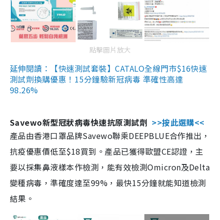
點擊圖片放大
延伸閱讀：【快速測試套裝】CATALO全線門市$16快速
測試劑換購優惠！15分鐘驗新冠病毒 準確性高達
98.26%
Savewo新型冠狀病毒快速抗原測試劑
>>按此選購<<
產品由香港口罩品牌Savewo聯乘DEEPBLUE合作推出，
抗疫優惠價低至$18買到。產品已獲得歐盟CE認證，主
要以採集鼻液樣本作檢測，能有效檢測Omicron及Delta
變種病毒，準確度達至99%，最快15分鐘就能知道檢測
結果。