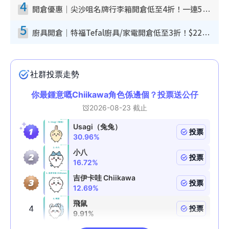
4
開倉優惠｜尖沙咀名牌行李箱開倉低至4折！一連5日 American Tourister/ace./Hallmark $200起！
5
廚具開倉｜特福Tefal廚具/家電開倉低至3折！$220起買平底鍋/炒鑊/湯煲！電飯煲/吸塵機/燙斗$418起