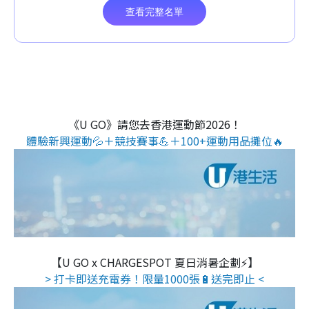
《U GO》請您去香港運動節2026！
體驗新興運動💦＋競技賽事💪＋100+運動用品攤位🔥
【U GO x CHARGESPOT 夏日消暑企劃⚡】
> 打卡即送充電券！限量1000張🔋送完即止 <