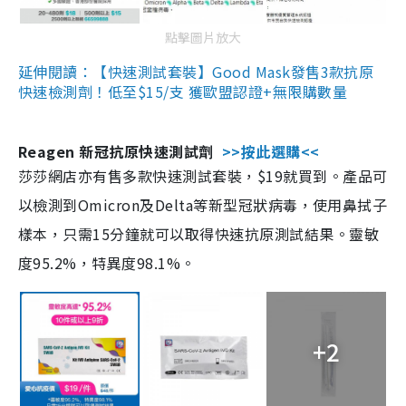
點擊圖片放大
延伸閱讀：【快速測試套裝】Good Mask發售3款抗原
快速檢測劑！低至$15/支 獲歐盟認證+無限購數量
Reagen 新冠抗原快速測試劑
>>按此選購<<
莎莎網店亦有售多款快速測試套裝，$19就買到。產品可
以檢測到Omicron及Delta等新型冠狀病毒，使用鼻拭子
樣本，只需15分鐘就可以取得快速抗原測試結果。靈敏
度95.2%，特異度98.1%。
+2