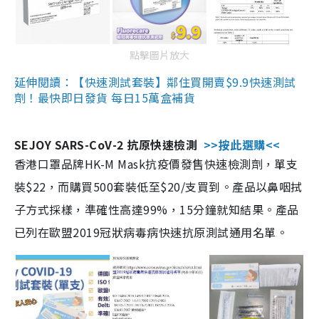
點擊圖片放大
延伸閱讀：【快速測試套裝】鄰住買開賣$9.9快速測試
劑！最快即日發貨 每日15萬盒補貨
SEJOY SARS-CoV-2 抗原快速檢測
>>按此選購<<
香港口罩品牌HK-M Mask抗疫價發售快速檢測劑，單支
裝$22，而購買500套裝低至$20/支買到。產品以鼻咽拭
子方式採樣，準確性高達99%，15分鐘就知結果。產品
已列在歐盟2019冠狀病毒病快速抗原測試通用名單。