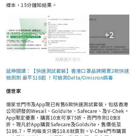
樣本，15分鐘知結果。
+2
點擊圖片放大
延伸閱讀：【快速測試套裝】香港口罩品牌開賣2款快速
檢測劑 最平$18起 ！可檢測Delta/Omicron病毒
億世家
億家世門市及App現已有售6款快速測試套裝，包括香港
公司研發的Wesail、Goldsite、Safecare、及V-Chek。
App限定優惠，購買10支可享75折，而門市則10支8
折。現凡於App購買Safecare及Goldsite，售價低至
$186.7，平均每支只需$18.6就買到。V-Chek門市購買