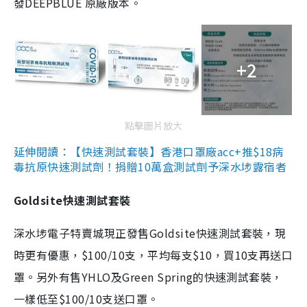
發DEEPBLUE 原廠版本。
+2
點擊圖片放大
延伸閱讀：【快速測試套裝】香港口罩廠acc+推$18病
毒抗原快速測試劑！捐贈10萬盒測試劑予深水埗露宿者
Goldsite快速測試套裝
深水埗電子特賣城現正發售Goldsite快速測試套裝，現
時更有優惠，$100/10支，平均每支$10，買10支再送口
罩。另外有售YHLO及Green Spring的快速測試套裝，
一樣低至$100/10支送口罩。