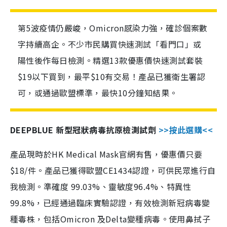
第5波疫情仍嚴峻，Omicron感染力強，確診個案數
字持續高企。不少市民購買快速測試「看門口」或
陽性後作每日檢測。精選13款優惠價快速測試套裝
$19以下買到，最平$10有交易！產品已獲衛生署認
可，或通過歐盟標準，最快10分鐘知結果。
DEEPBLUE 新型冠狀病毒抗原檢測試劑
>>按此選購<<
產品現時於HK Medical Mask官網有售，優惠價只要
$18/件。產品已獲得歐盟CE1434認證，可供民眾進行自
我檢測。準確度 99.03%、靈敏度96.4%、特異性
99.8%，已經通過臨床實驗認證，有效檢測新冠病毒變
種毒株，包括Omicron 及Delta變種病毒。使用鼻拭子