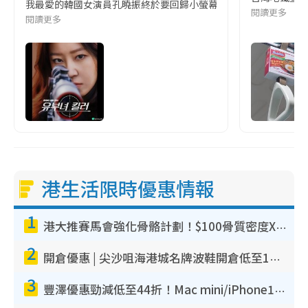
我最愛的韓國女演員孔曉振終於要回歸小螢幕啦!這次的劇本改編自同名
閱讀更多
閱讀更多
港生活限時優惠情報
1
港大推賽馬會強化骨骼計劃！$100骨質密度X光檢查 完成免費運動訓練送超市禮券！附參加資格
2
開倉優惠 | 尖沙咀海港城名牌波鞋開倉低至1折！On鞋$899起／Joy&Peace鞋履$98起
3
豐澤優惠勁減低至44折！Mac mini/iPhone17Pro大減價！廚房家電$220起