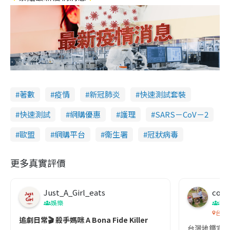
著數
疫情
新冠肺炎
快速測試套裝
快速測試
網購優惠
護理
SARS－CoV－2
歐盟
網購平台
衞生署
冠狀病毒
更多真實評價
Just_A_Girl_eats
co c
娛樂
吹
台灣
追劇日常🎬 殺手媽咪 A Bona Fide Killer
台灣地鐵宣