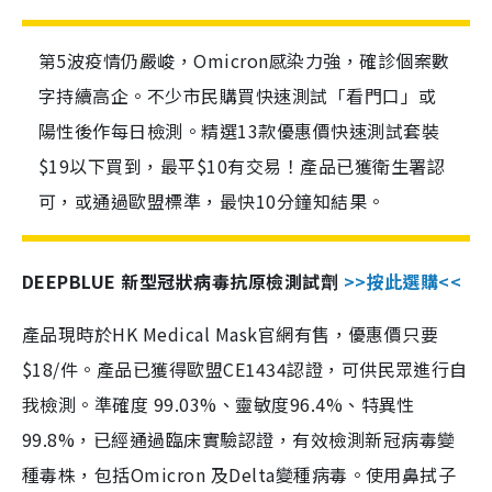
第5波疫情仍嚴峻，Omicron感染力強，確診個案數
字持續高企。不少市民購買快速測試「看門口」或
陽性後作每日檢測。精選13款優惠價快速測試套裝
$19以下買到，最平$10有交易！產品已獲衛生署認
可，或通過歐盟標準，最快10分鐘知結果。
DEEPBLUE 新型冠狀病毒抗原檢測試劑
>>按此選購<<
產品現時於HK Medical Mask官網有售，優惠價只要
$18/件。產品已獲得歐盟CE1434認證，可供民眾進行自
我檢測。準確度 99.03%、靈敏度96.4%、特異性
99.8%，已經通過臨床實驗認證，有效檢測新冠病毒變
種毒株，包括Omicron 及Delta變種病毒。使用鼻拭子