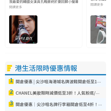
我最愛的韓國女演員孔曉振終於要回歸小螢幕啦!這次的劇本改編自同名
閱讀更多
閱讀更多
港生活限時優惠情報
1
開倉優惠 | 尖沙咀海港城名牌波鞋開倉低至1折！On鞋$899起／Joy&Peace鞋履$98起
2
CHANEL美妝限時減價低至3折！人氣粉底/唇膏/精華液低至$275！COCO香水都有平
3
開倉優惠｜尖沙咀名牌行李箱開倉低至4折！一連5日 American Tourister/ace./Hallmark $200起！