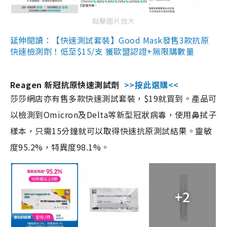
點擊圖片放大
延伸閱讀：【快速測試套裝】Good Mask發售3款抗原
快速檢測劑！低至$15/支 獲歐盟認證+無限購數量
Reagen 新冠抗原快速測試劑
>>按此選購<<
莎莎網店亦有售多款快速測試套裝，$19就買到。產品可
以檢測到Omicron及Delta等新型冠狀病毒，使用鼻拭子
樣本，只需15分鐘就可以取得快速抗原測試結果。靈敏
度95.2%，特異度98.1%。
+2