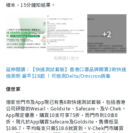
樣本，15分鐘知結果。
+2
點擊圖片放大
延伸閱讀：【快速測試套裝】香港口罩品牌開賣2款快速
檢測劑 最平$18起 ！可檢測Delta/Omicron病毒
億世家
億家世門市及App現已有售6款快速測試套裝，包括香港
公司研發的Wesail、Goldsite、Safecare、及V-Chek。
App限定優惠，購買10支可享75折，而門市則10支8
折。現凡於App購買Safecare及Goldsite，售價低至
$186.7，平均每支只需$18.6就買到。V-Chek門市購買