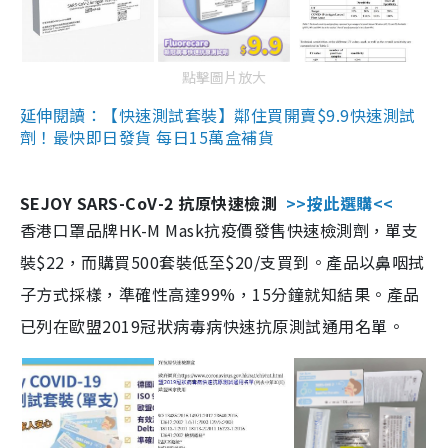
點擊圖片放大
延伸閱讀：【快速測試套裝】鄰住買開賣$9.9快速測試
劑！最快即日發貨 每日15萬盒補貨
SEJOY SARS-CoV-2 抗原快速檢測
>>按此選購<<
香港口罩品牌HK-M Mask抗疫價發售快速檢測劑，單支
裝$22，而購買500套裝低至$20/支買到。產品以鼻咽拭
子方式採樣，準確性高達99%，15分鐘就知結果。產品
已列在歐盟2019冠狀病毒病快速抗原測試通用名單。