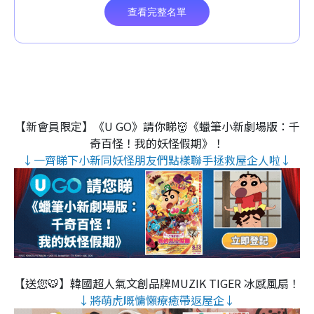
【新會員限定】《U GO》請你睇👹《蠟筆小新劇場版：千
奇百怪！我的妖怪假期》！
↓一齊睇下小新同妖怪朋友們點樣聯手拯救屋企人啦↓
【送您🐯】韓國超人氣文創品牌MUZIK TIGER 冰感風扇！
↓將萌虎嘅慵懶療癒帶返屋企↓