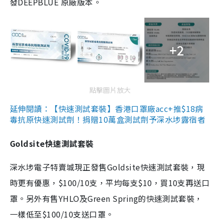
發DEEPBLUE 原廠版本。
+2
點擊圖片放大
延伸閱讀：【快速測試套裝】香港口罩廠acc+推$18病
毒抗原快速測試劑！捐贈10萬盒測試劑予深水埗露宿者
Goldsite快速測試套裝
深水埗電子特賣城現正發售Goldsite快速測試套裝，現
時更有優惠，$100/10支，平均每支$10，買10支再送口
罩。另外有售YHLO及Green Spring的快速測試套裝，
一樣低至$100/10支送口罩。