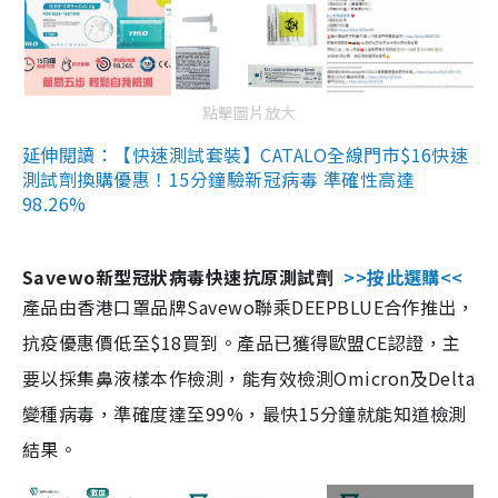
點擊圖片放大
延伸閱讀：【快速測試套裝】CATALO全線門市$16快速
測試劑換購優惠！15分鐘驗新冠病毒 準確性高達
98.26%
Savewo新型冠狀病毒快速抗原測試劑
>>按此選購<<
產品由香港口罩品牌Savewo聯乘DEEPBLUE合作推出，
抗疫優惠價低至$18買到。產品已獲得歐盟CE認證，主
要以採集鼻液樣本作檢測，能有效檢測Omicron及Delta
變種病毒，準確度達至99%，最快15分鐘就能知道檢測
結果。