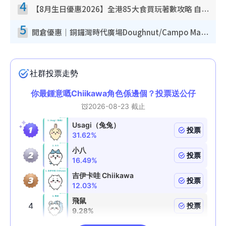
4
【8月生日優惠2026】全港85大食買玩著數攻略 自助餐/火鍋放題同行免費＋誠品/DONKI送現金券
5
開倉優惠｜銅鑼灣時代廣場Doughnut/Campo Marzio開倉低至1折！背囊、書包、手袋劈價$200起