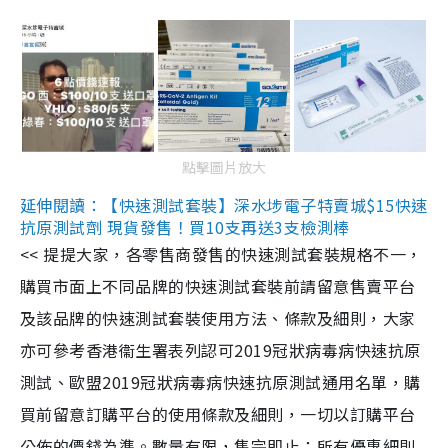
點擊圖片放大
延伸閱讀：【快速測試套裝】深水埗電子特賣城$15快速
抗原測試劑 現貨發售！買10支再送3支檢測棒
<< 提提大家，各零售商發售的快速測試套裝規格不一，
購買市面上不同品牌的快速測試套裝前請留意售賣平台
及該品牌的快速測試套裝使用方法、條款及細則，大家
亦可參考香港衞生署表列認可2019冠狀病毒病快速抗原
測試、歐盟2019冠狀病毒病快速抗原測試通用名單，購
買前留意訂購平台的使用條款及細則，一切以訂購平台
公佈的價錢為準。數量有限，售完即止；所有優惠細則