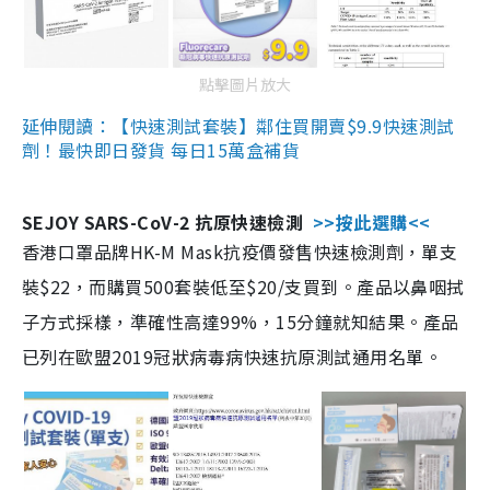
點擊圖片放大
延伸閱讀：【快速測試套裝】鄰住買開賣$9.9快速測試
劑！最快即日發貨 每日15萬盒補貨
SEJOY SARS-CoV-2 抗原快速檢測
>>按此選購<<
香港口罩品牌HK-M Mask抗疫價發售快速檢測劑，單支
裝$22，而購買500套裝低至$20/支買到。產品以鼻咽拭
子方式採樣，準確性高達99%，15分鐘就知結果。產品
已列在歐盟2019冠狀病毒病快速抗原測試通用名單。