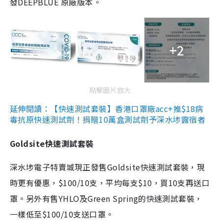
發DEEPBLUE 原廠版本。
+2
點擊圖片放大
延伸閱讀：【快速測試套裝】香港口罩廠acc+推$18病
毒抗原快速測試劑！捐贈10萬盒測試劑予深水埗露宿者
Goldsite快速測試套裝
深水埗電子特賣城現正發售Goldsite快速測試套裝，現
時更有優惠，$100/10支，平均每支$10，買10支再送口
罩。另外有售YHLO及Green Spring的快速測試套裝，
一樣低至$100/10支送口罩。