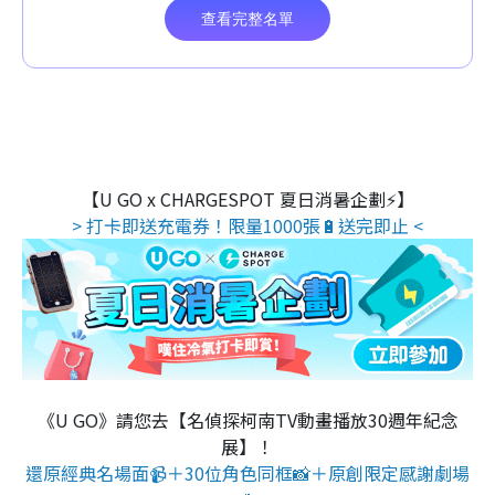
【U GO x CHARGESPOT 夏日消暑企劃⚡】
> 打卡即送充電券！限量1000張🔋送完即止 <
《U GO》請您去【名偵探柯南TV動畫播放30週年紀念
展】！
還原經典名場面📹＋30位角色同框📸＋原創限定感謝劇場