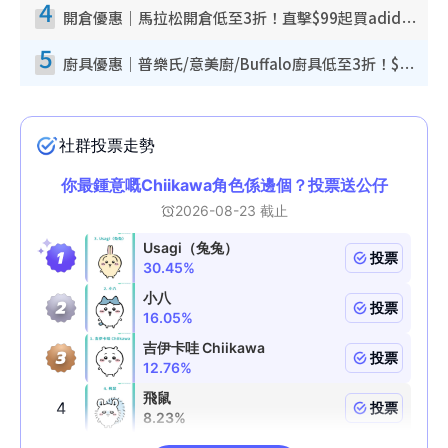
4
開倉優惠｜馬拉松開倉低至3折！直擊$99起買adidas／New Balance／Puma鞋款 STANLEY保溫杯劈價至$119起
5
廚具優惠｜普樂氏/意美廚/Buffalo廚具低至3折！$89起買煎鍋／炒鑊／個人鍋 同場小家電激減至$99起