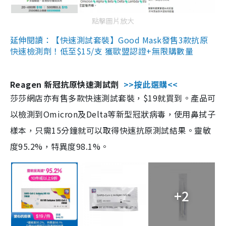
點擊圖片放大
延伸閱讀：【快速測試套裝】Good Mask發售3款抗原
快速檢測劑！低至$15/支 獲歐盟認證+無限購數量
Reagen 新冠抗原快速測試劑
>>按此選購<<
莎莎網店亦有售多款快速測試套裝，$19就買到。產品可
以檢測到Omicron及Delta等新型冠狀病毒，使用鼻拭子
樣本，只需15分鐘就可以取得快速抗原測試結果。靈敏
度95.2%，特異度98.1%。
+2