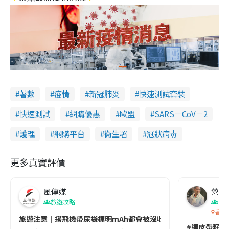
著數
疫情
新冠肺炎
快速測試套裝
快速測試
網購優惠
歐盟
SARS－CoV－2
護理
網購平台
衞生署
冠狀病毒
更多真實評價
風傳媒
營養教
旅遊攻略
生
香港
旅遊注意｜搭飛機帶尿袋標明mAh都會被沒收😱出發前切記檢查「1
#連皮帶籽都