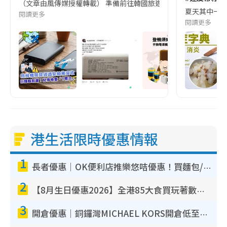
（文章由風傳媒授權轉載） 準備前往韓國旅遊的民眾，近期要特別留
夏天其中一種時
閱讀更多
閱讀更多
港生活限時優惠情報
1
長者優惠｜OK便利店推樂悠咭優惠！買麵包/牛奶/保健品拍卡即減
2
【8月生日優惠2026】全港85大食買玩著數攻略 自助餐/火鍋放題同行免費＋誠品/DONKI送現金券
3
開倉優惠｜銅鑼灣MICHAEL KORS開倉低至17折！直擊$500起買手袋/銀包/鞋款 必買經典Jet Set系列