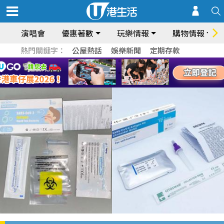
演唱會
優惠著數
玩樂情報
購物情報
熱門關鍵字：
公屋熱話
娛樂新聞
定期存款