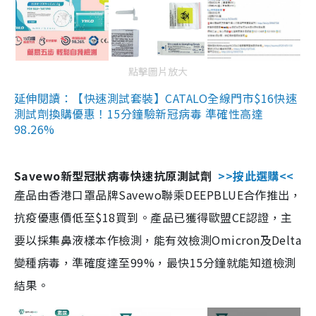
點擊圖片放大
延伸閱讀：【快速測試套裝】CATALO全線門市$16快速
測試劑換購優惠！15分鐘驗新冠病毒 準確性高達
98.26%
Savewo新型冠狀病毒快速抗原測試劑
>>按此選購<<
產品由香港口罩品牌Savewo聯乘DEEPBLUE合作推出，
抗疫優惠價低至$18買到。產品已獲得歐盟CE認證，主
要以採集鼻液樣本作檢測，能有效檢測Omicron及Delta
變種病毒，準確度達至99%，最快15分鐘就能知道檢測
結果。