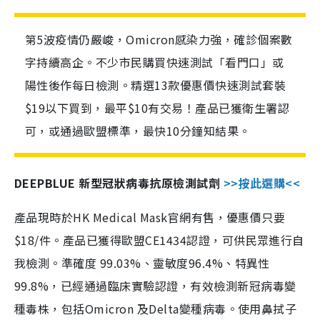
第5波疫情仍嚴峻，Omicron感染力強，確診個案數
字持續高企。不少市民購買快速測試「看門口」或
陽性後作每日檢測。精選13款優惠價快速測試套裝
$19以下買到，最平$10有交易！產品已獲衛生署認
可，或通過歐盟標準，最快10分鐘知結果。
DEEPBLUE 新型冠狀病毒抗原檢測試劑
>>按此選購<<
產品現時於HK Medical Mask官網有售，優惠價只要
$18/件。產品已獲得歐盟CE1434認證，可供民眾進行自
我檢測。準確度 99.03%、靈敏度96.4%、特異性
99.8%，已經通過臨床實驗認證，有效檢測新冠病毒變
種毒株，包括Omicron 及Delta變種病毒。使用鼻拭子