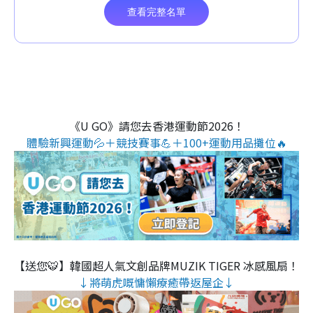
《U GO》請您去香港運動節2026！
體驗新興運動💦＋競技賽事💪＋100+運動用品攤位🔥
【送您🐯】韓國超人氣文創品牌MUZIK TIGER 冰感風扇！
↓將萌虎嘅慵懶療癒帶返屋企↓