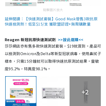
點擊圖片放大
延伸閱讀：【快速測試套裝】Good Mask發售3款抗原
快速檢測劑！低至$15/支 獲歐盟認證+無限購數量
Reagen 新冠抗原快速測試劑
>>按此選購<<
莎莎網店亦有售多款快速測試套裝，$19就買到。產品可
以檢測到Omicron及Delta等新型冠狀病毒，使用鼻拭子
樣本，只需15分鐘就可以取得快速抗原測試結果。靈敏
度95.2%，特異度98.1%。
+2