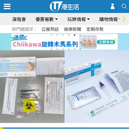
演唱會
優惠著數
玩樂情報
購物情報
熱門關鍵字：
公屋熱話
娛樂新聞
定期存款