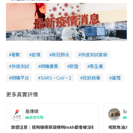
著數
疫情
新冠肺炎
快速測試套裝
快速測試
網購優惠
歐盟
衞生署
網購平台
SARS－CoV－2
冠狀病毒
護理
更多真實評價
風傳媒
Soul
旅遊攻略
生
旅遊注意｜搭飛機帶尿袋標明mAh都會被沒收😱出發前切記檢查「1
呢款魚油大家