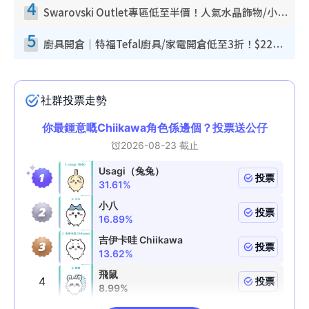
4
Swarovski Outlet專區低至半價！人氣水晶飾物/小擺設$138起！迪士尼款/水晶高跟鞋都有平
5
廚具開倉｜特福Tefal廚具/家電開倉低至3折！$220起買平底鍋/炒鑊/湯煲！電飯煲/吸塵機/燙斗$418起