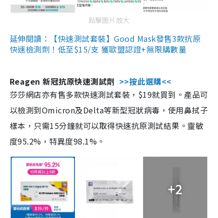
點擊圖片放大
延伸閱讀：【快速測試套裝】Good Mask發售3款抗原
快速檢測劑！低至$15/支 獲歐盟認證+無限購數量
Reagen 新冠抗原快速測試劑
>>按此選購<<
莎莎網店亦有售多款快速測試套裝，$19就買到。產品可
以檢測到Omicron及Delta等新型冠狀病毒，使用鼻拭子
樣本，只需15分鐘就可以取得快速抗原測試結果。靈敏
度95.2%，特異度98.1%。
+2