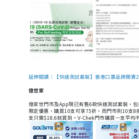
延伸閱讀：【快速測試套裝】香港口罩品牌開賣2款快速
億世家
億家世門市及App現已有售6款快速測試套裝，包括香港公司
限定優惠，購買10支可享75折，而門市則10支8折。現
支只需$18.6就買到。V-Chek門市購買一支平