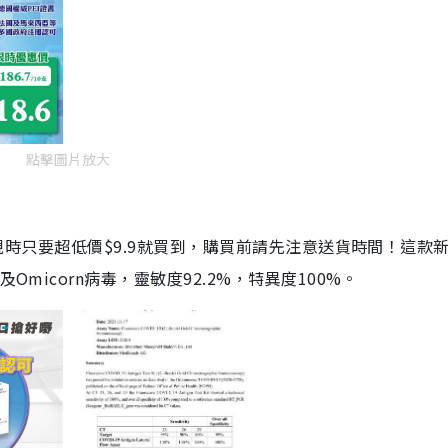
點擊圖片放大
劑，現時只要超低價$9.9就買到，購買前請先注意送貨時間！這款
Omicorn病毒，靈敏度92.2%，特異度100%。