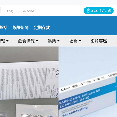
Blog
e-zone
U GO搵好去處
熱話
娛樂新聞
定期存款
情報
飲食情報
娛樂
社會
影片專區