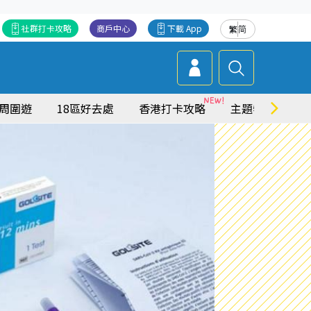
社群打卡攻略
商戶中心
下載 App
繁
简
周圍遊
18區好去處
香港打卡攻略
主題特集