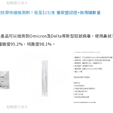
點擊圖片放大
3款抗原快速檢測劑！低至$15/支 獲歐盟認證+無限購數量
品可以檢測到Omicron及Delta等新型冠狀病毒，使用鼻拭
度95.2%，特異度98.1%。
點擊圖片放大