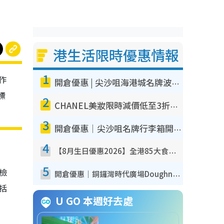
港生活限時優惠情報
1
作
開倉優惠 | 尖沙咀海港城名牌波鞋開倉低至1折！On鞋$899起／Joy&Peace鞋履$98起
標
2
CHANEL美妝限時減價低至3折！人氣粉底/唇膏/精華液低至$275！COCO香水都有平
3
開倉優惠｜尖沙咀名牌行李箱開倉低至4折！一連5日 American Tourister/ace./Hallmark $200起！
4
【8月生日優惠2026】全港85大食買玩著數攻略 自助餐/火鍋放題同行免費＋誠品/DONKI送現金券
5
我檢
開倉優惠｜銅鑼灣時代廣場Doughnut/Campo Marzio開倉低至1折！背囊、書包、手袋劈價$200起
包括
U GO 本週好去處