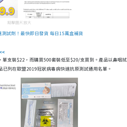
點擊圖片放大
速測試劑！最快即日發貨 每日15萬盒補貨
<<
，單支裝$22，而購買500套裝低至$20/支買到。產品以鼻咽
品已列在歐盟2019冠狀病毒病快速抗原測試通用名單。