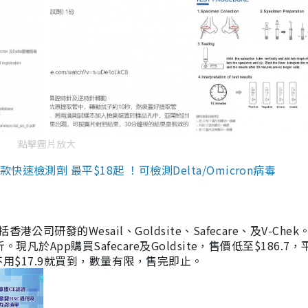
點擊圖片放大
檢測劑 最平$18起 ！可檢測Delta/Omicron病毒
研發的Wesail、Goldsite、Safecare、及V-Chek。
凡於App購買Safecare及Goldsite，售價低至$186.7
均不用$17.9就買到，數量有限，售完即止。