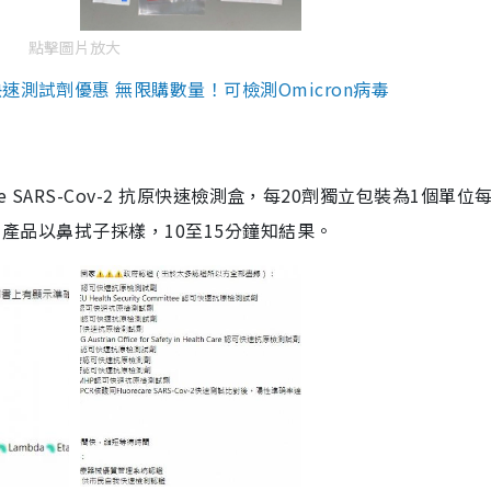
點擊圖片放大
測試劑優惠 無限購數量！可檢測Omicron病毒
are SARS-Cov-2 抗原快速檢測盒，每20劑獨立包裝為1個單位
5。產品以鼻拭子採樣，10至15分鐘知結果。