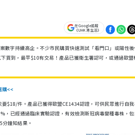
在Google追蹤
《UHK 港生活》
診個案數字持續高企。不少市民購買快速測試「看門口」或陽性後
以下買到，最平$10有交易！產品已獲衛生署認可，或通過歐盟
選購<<
惠價只要$18/件。產品已獲得歐盟CE1434認證，可供民眾進行自
性99.8%，已經通過臨床實驗認證，有效檢測新冠病毒變種毒株，
，15分鐘知結果。