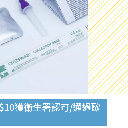
$10獲衛生署認可/通過歐