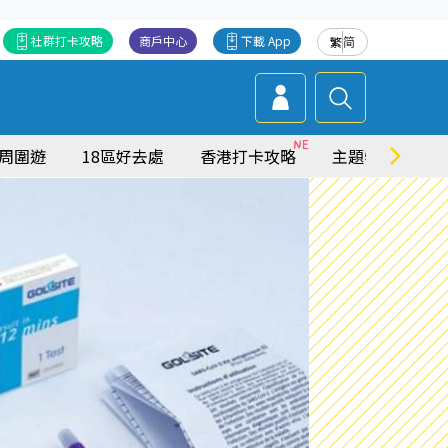
社群打卡攻略
商戶中心
下載 App
繁
简
周圍遊
18區好去處
香港打卡攻略
主題特集