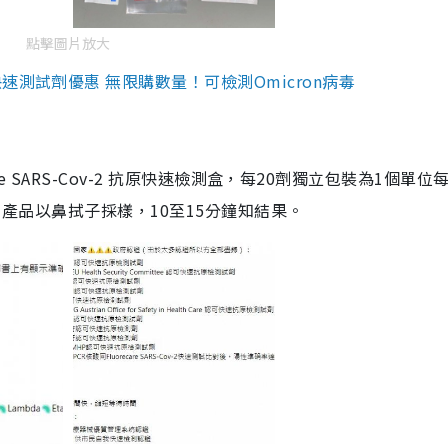
點擊圖片放大
測試劑優惠 無限購數量！可檢測Omicron病毒
are SARS-Cov-2 抗原快速檢測盒，每20劑獨立包裝為1個單位
5。產品以鼻拭子採樣，10至15分鐘知結果。