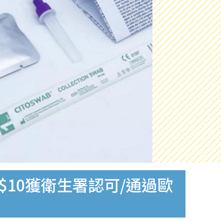
$10獲衛生署認可/通過歐