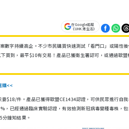
在Google追蹤
《UHK 港生活》
診個案數字持續高企。不少市民購買快速測試「看門口」或陽性後
以下買到，最平$10有交易！產品已獲衛生署認可，或通過歐盟
選購<<
惠價只要$18/件。產品已獲得歐盟CE1434認證，可供民眾進行自
性99.8%，已經通過臨床實驗認證，有效檢測新冠病毒變種毒株，
，15分鐘知結果。