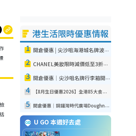
港生活限時優惠情報
1
作
開倉優惠 | 尖沙咀海港城名牌波鞋開倉低至1折！On鞋$899起／Joy&Peace鞋履$98起
標
2
CHANEL美妝限時減價低至3折！人氣粉底/唇膏/精華液低至$275！COCO香水都有平
3
開倉優惠｜尖沙咀名牌行李箱開倉低至4折！一連5日 American Tourister/ace./Hallmark $200起！
4
【8月生日優惠2026】全港85大食買玩著數攻略 自助餐/火鍋放題同行免費＋誠品/DONKI送現金券
5
我檢
開倉優惠｜銅鑼灣時代廣場Doughnut/Campo Marzio開倉低至1折！背囊、書包、手袋劈價$200起
包括
U GO 本週好去處