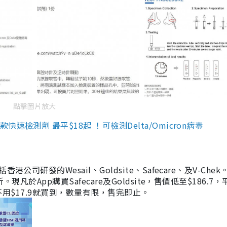
點擊圖片放大
檢測劑 最平$18起 ！可檢測Delta/Omicron病毒
研發的Wesail、Goldsite、Safecare、及V-Chek。
凡於App購買Safecare及Goldsite，售價低至$186.7
均不用$17.9就買到，數量有限，售完即止。