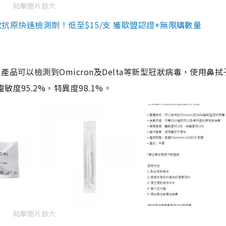
點擊圖片放大
3款抗原快速檢測劑！低至$15/支 獲歐盟認證+無限購數量
品可以檢測到Omicron及Delta等新型冠狀病毒，使用鼻拭
度95.2%，特異度98.1%。
點擊圖片放大