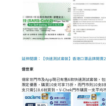
延伸閱讀：【快速測試套裝】香港口罩品牌開賣2款快速
億世家
億家世門市及App現已有售6款快速測試套裝，包括香港公司
限定優惠，購買10支可享75折，而門市則10支8折。現
支只需$18.6就買到。V-Chek門市購買一支平