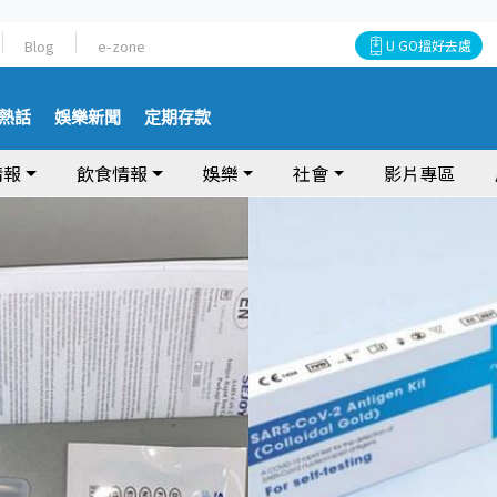
Blog
e-zone
U GO搵好去處
熱話
娛樂新聞
定期存款
情報
飲食情報
娛樂
社會
影片專區