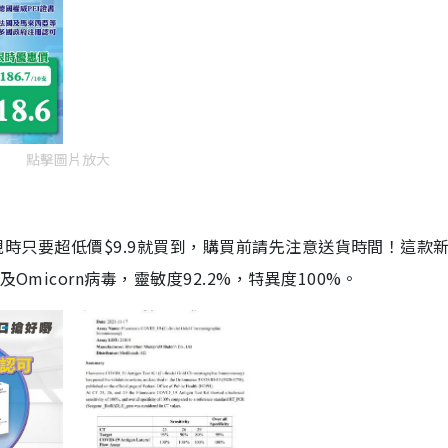
點擊圖片放大
劑，現時只要超低價$9.9就買到，購買前請先注意送貨時間！這款
Omicorn病毒，靈敏度92.2%，特異度100%。