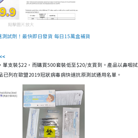
點擊圖片放大
速測試劑！最快即日發貨 每日15萬盒補貨
<<
，單支裝$22，而購買500套裝低至$20/支買到。產品以鼻咽
品已列在歐盟2019冠狀病毒病快速抗原測試通用名單。