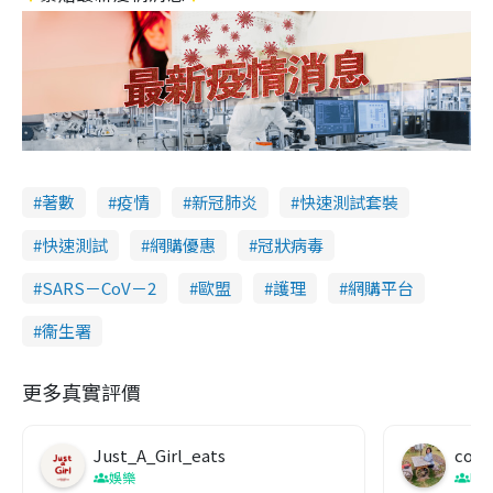
著數
疫情
新冠肺炎
快速測試套裝
快速測試
網購優惠
冠狀病毒
SARS－CoV－2
歐盟
護理
網購平台
衞生署
更多真實評價
Just_A_Girl_eats
co c
娛樂
吹