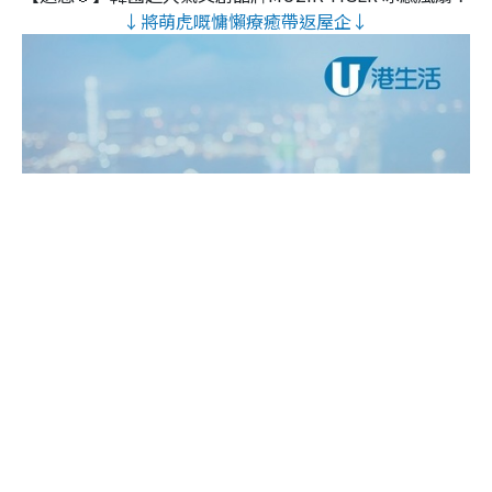
↓將萌虎嘅慵懶療癒帶返屋企↓