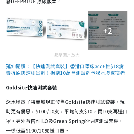
發DEEPBLUE 原廠版本。
+2
點擊圖片放大
延伸閱讀：【快速測試套裝】香港口罩廠acc+推$18病
毒抗原快速測試劑！捐贈10萬盒測試劑予深水埗露宿者
Goldsite快速測試套裝
深水埗電子特賣城現正發售Goldsite快速測試套裝，現
時更有優惠，$100/10支，平均每支$10，買10支再送口
罩。另外有售YHLO及Green Spring的快速測試套裝，
一樣低至$100/10支送口罩。