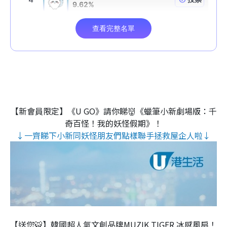
【新會員限定】《U GO》請你睇👹《蠟筆小新劇場版：千
奇百怪！我的妖怪假期》！
↓一齊睇下小新同妖怪朋友們點樣聯手拯救屋企人啦↓
【送您🐯】韓國超人氣文創品牌MUZIK TIGER 冰感風扇！