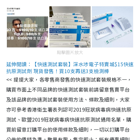
點擊圖片放大
延伸閱讀：【快速測試套裝】深水埗電子特賣城$15快速
抗原測試劑 現貨發售！買10支再送3支檢測棒
<< 提提大家，各零售商發售的快速測試套裝規格不一，
購買市面上不同品牌的快速測試套裝前請留意售賣平台
及該品牌的快速測試套裝使用方法、條款及細則，大家
亦可參考香港衞生署表列認可2019冠狀病毒病快速抗原
測試、歐盟2019冠狀病毒病快速抗原測試通用名單，購
買前留意訂購平台的使用條款及細則，一切以訂購平台
公佈的價錢為準。數量有限，售完即止；所有優惠細則