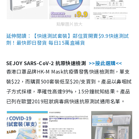
點擊圖片放大
延伸閱讀：【快速測試套裝】鄰住買開賣$9.9快速測試
劑！最快即日發貨 每日15萬盒補貨
SEJOY SARS-CoV-2 抗原快速檢測
>>按此選購<<
香港口罩品牌HK-M Mask抗疫價發售快速檢測劑，單支
裝$22，而購買500套裝低至$20/支買到。產品以鼻咽拭
子方式採樣，準確性高達99%，15分鐘就知結果。產品
已列在歐盟2019冠狀病毒病快速抗原測試通用名單。