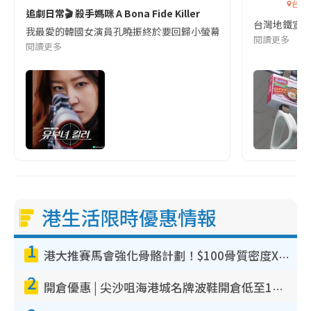
台灣
追劇日常🎬 殺手媽咪 A Bona Fide Killer
台灣地鐵宣
我最愛的韓國女演員孔曉振終於要回歸小螢幕啦!這次的劇本改編自同名
閱讀更多
閱讀更多
港生活限時優惠情報
1
港大推賽馬會強化骨骼計劃！$100骨質密度X光檢查 完成免費運動訓練送超市禮券！附參加資格
2
開倉優惠 | 尖沙咀海港城名牌波鞋開倉低至1折！On鞋$899起／Joy&Peace鞋履$98起