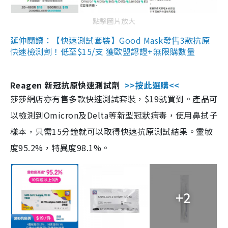
點擊圖片放大
延伸閱讀：【快速測試套裝】Good Mask發售3款抗原
快速檢測劑！低至$15/支 獲歐盟認證+無限購數量
Reagen 新冠抗原快速測試劑
>>按此選購<<
莎莎網店亦有售多款快速測試套裝，$19就買到。產品可
以檢測到Omicron及Delta等新型冠狀病毒，使用鼻拭子
樣本，只需15分鐘就可以取得快速抗原測試結果。靈敏
度95.2%，特異度98.1%。
+2