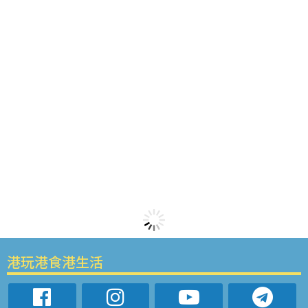
港玩港食港生活