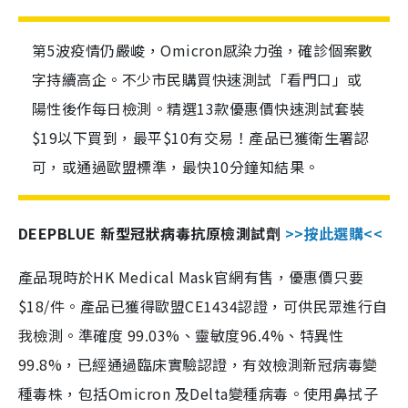
第5波疫情仍嚴峻，Omicron感染力強，確診個案數
字持續高企。不少市民購買快速測試「看門口」或
陽性後作每日檢測。精選13款優惠價快速測試套裝
$19以下買到，最平$10有交易！產品已獲衛生署認
可，或通過歐盟標準，最快10分鐘知結果。
DEEPBLUE 新型冠狀病毒抗原檢測試劑
>>按此選購<<
產品現時於HK Medical Mask官網有售，優惠價只要
$18/件。產品已獲得歐盟CE1434認證，可供民眾進行自
我檢測。準確度 99.03%、靈敏度96.4%、特異性
99.8%，已經通過臨床實驗認證，有效檢測新冠病毒變
種毒株，包括Omicron 及Delta變種病毒。使用鼻拭子