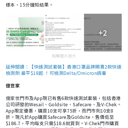
樣本，15分鐘知結果。
+2
點擊圖片放大
延伸閱讀：【快速測試套裝】香港口罩品牌開賣2款快速
檢測劑 最平$18起 ！可檢測Delta/Omicron病毒
億世家
億家世門市及App現已有售6款快速測試套裝，包括香港
公司研發的Wesail、Goldsite、Safecare、及V-Chek。
App限定優惠，購買10支可享75折，而門市則10支8
折。現凡於App購買Safecare及Goldsite，售價低至
$186.7，平均每支只需$18.6就買到。V-Chek門市購買