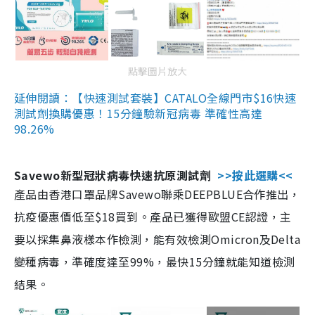
點擊圖片放大
延伸閱讀：【快速測試套裝】CATALO全線門市$16快速
測試劑換購優惠！15分鐘驗新冠病毒 準確性高達
98.26%
Savewo新型冠狀病毒快速抗原測試劑
>>按此選購<<
產品由香港口罩品牌Savewo聯乘DEEPBLUE合作推出，
抗疫優惠價低至$18買到。產品已獲得歐盟CE認證，主
要以採集鼻液樣本作檢測，能有效檢測Omicron及Delta
變種病毒，準確度達至99%，最快15分鐘就能知道檢測
結果。