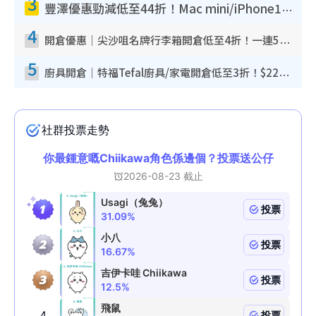
3
豐澤優惠勁減低至44折！Mac mini/iPhone17Pro大減價！廚房家電$220起
4
開倉優惠｜尖沙咀名牌行李箱開倉低至4折！一連5日 American Tourister/ace./Hallmark $200起！
5
廚具開倉｜特福Tefal廚具/家電開倉低至3折！$220起買平底鍋/炒鑊/湯煲！電飯煲/吸塵機/燙斗$418起