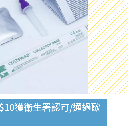
$10獲衛生署認可/通過歐