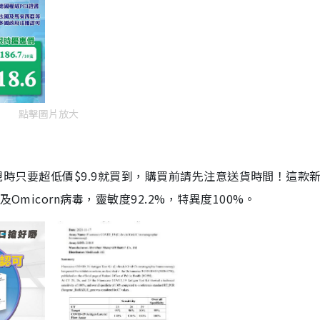
點擊圖片放大
劑，現時只要超低價$9.9就買到，購買前請先注意送貨時間！這款
Omicorn病毒，靈敏度92.2%，特異度100%。