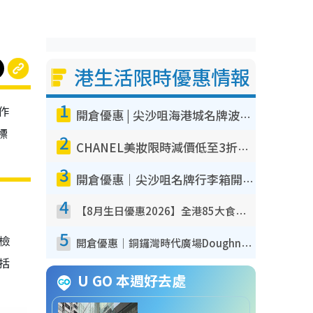
港生活限時優惠情報
1
作
開倉優惠 | 尖沙咀海港城名牌波鞋開倉低至1折！On鞋$899起／Joy&Peace鞋履$98起
標
2
CHANEL美妝限時減價低至3折！人氣粉底/唇膏/精華液低至$275！COCO香水都有平
3
開倉優惠｜尖沙咀名牌行李箱開倉低至4折！一連5日 American Tourister/ace./Hallmark $200起！
4
【8月生日優惠2026】全港85大食買玩著數攻略 自助餐/火鍋放題同行免費＋誠品/DONKI送現金券
5
我檢
開倉優惠｜銅鑼灣時代廣場Doughnut/Campo Marzio開倉低至1折！背囊、書包、手袋劈價$200起
包括
U GO 本週好去處