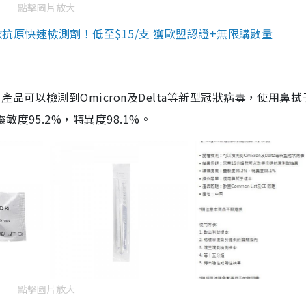
點擊圖片放大
3款抗原快速檢測劑！低至$15/支 獲歐盟認證+無限購數量
品可以檢測到Omicron及Delta等新型冠狀病毒，使用鼻拭
度95.2%，特異度98.1%。
點擊圖片放大