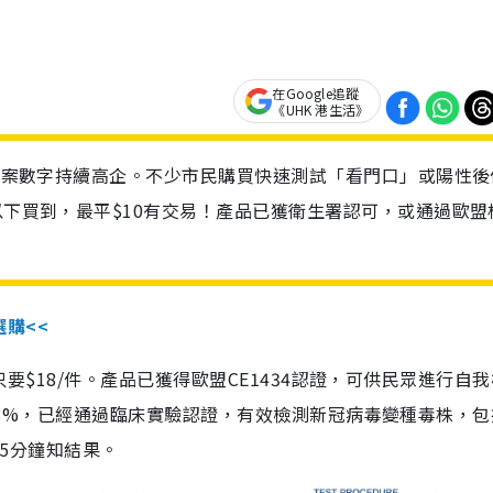
在Google追蹤
《UHK 港生活》
診個案數字持續高企。不少市民購買快速測試「看門口」或陽性後
以下買到，最平$10有交易！產品已獲衛生署認可，或通過歐盟
選購<<
惠價只要$18/件。產品已獲得歐盟CE1434認證，可供民眾進行自
性99.8%，已經通過臨床實驗認證，有效檢測新冠病毒變種毒株，
，15分鐘知結果。