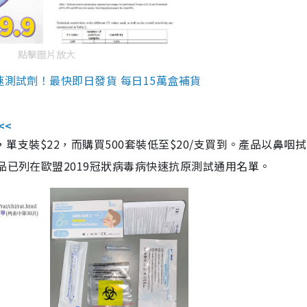
點擊圖片放大
速測試劑！最快即日發貨 每日15萬盒補貨
<<
，單支裝$22，而購買500套裝低至$20/支買到。產品以鼻咽
品已列在歐盟2019冠狀病毒病快速抗原測試通用名單。