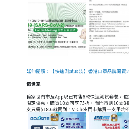
延伸閱讀：【快速測試套裝】香港口罩品牌開賣2款快速
億世家
億家世門市及App現已有售6款快速測試套裝，包括香港公司
限定優惠，購買10支可享75折，而門市則10支8折。現
支只需$18.6就買到。V-Chek門市購買一支平