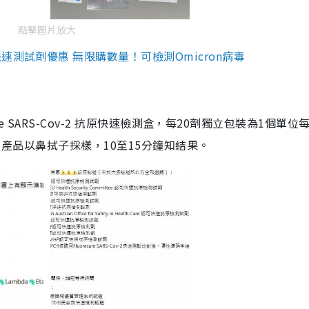
點擊圖片放大
測試劑優惠 無限購數量！可檢測Omicron病毒
are SARS-Cov-2 抗原快速檢測盒，每20劑獨立包裝為1個單位
5。產品以鼻拭子採樣，10至15分鐘知結果。