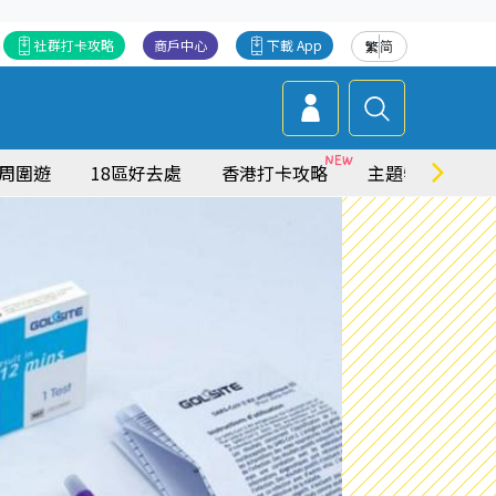
社群打卡攻略
商戶中心
下載 App
繁
简
周圍遊
18區好去處
香港打卡攻略
主題特集