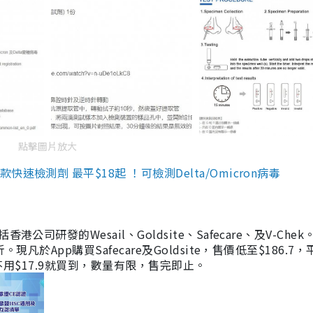
點擊圖片放大
檢測劑 最平$18起 ！可檢測Delta/Omicron病毒
研發的Wesail、Goldsite、Safecare、及V-Chek。
凡於App購買Safecare及Goldsite，售價低至$186.7
均不用$17.9就買到，數量有限，售完即止。