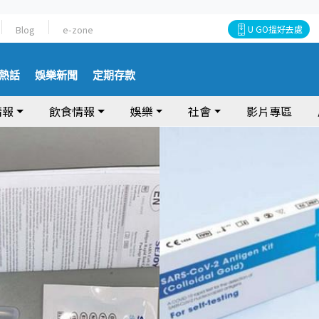
Blog
e-zone
U GO搵好去處
熱話
娛樂新聞
定期存款
情報
飲食情報
娛樂
社會
影片專區