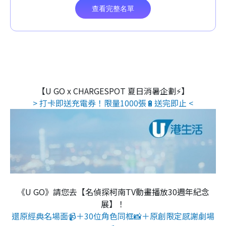
【U GO x CHARGESPOT 夏日消暑企劃⚡】
> 打卡即送充電券！限量1000張🔋送完即止 <
《U GO》請您去【名偵探柯南TV動畫播放30週年紀念
展】！
還原經典名場面📹＋30位角色同框📸＋原創限定感謝劇場