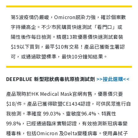
第5波疫情仍嚴峻，Omicron感染力強，確診個案數
字持續高企。不少市民購買快速測試「看門口」或
陽性後作每日檢測。精選13款優惠價快速測試套裝
$19以下買到，最平$10有交易！產品已獲衛生署認
可，或通過歐盟標準，最快10分鐘知結果。
DEEPBLUE 新型冠狀病毒抗原檢測試劑
>>按此選購<<
產品現時於HK Medical Mask官網有售，優惠價只要
$18/件。產品已獲得歐盟CE1434認證，可供民眾進行自
我檢測。準確度 99.03%、靈敏度96.4%、特異性
99.8%，已經通過臨床實驗認證，有效檢測新冠病毒變
種毒株，包括Omicron 及Delta變種病毒。使用鼻拭子