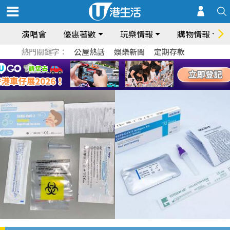
演唱會
優惠著數
玩樂情報
購物情報
熱門關鍵字：
公屋熱話
娛樂新聞
定期存款