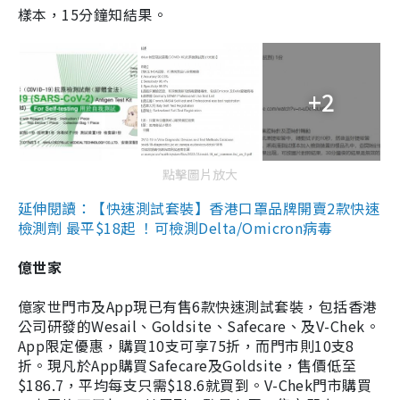
樣本，15分鐘知結果。
+2
點擊圖片放大
延伸閱讀：【快速測試套裝】香港口罩品牌開賣2款快速
檢測劑 最平$18起 ！可檢測Delta/Omicron病毒
億世家
億家世門市及App現已有售6款快速測試套裝，包括香港
公司研發的Wesail、Goldsite、Safecare、及V-Chek。
App限定優惠，購買10支可享75折，而門市則10支8
折。現凡於App購買Safecare及Goldsite，售價低至
$186.7，平均每支只需$18.6就買到。V-Chek門市購買