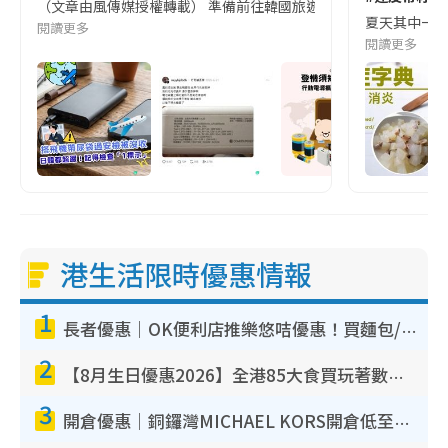
（文章由風傳媒授權轉載） 準備前往韓國旅遊的民眾，近期要特別留
夏天其中一種時
閱讀更多
閱讀更多
港生活限時優惠情報
1
長者優惠｜OK便利店推樂悠咭優惠！買麵包/牛奶/保健品拍卡即減
2
【8月生日優惠2026】全港85大食買玩著數攻略 自助餐/火鍋放題同行免費＋誠品/DONKI送現金券
3
開倉優惠｜銅鑼灣MICHAEL KORS開倉低至17折！直擊$500起買手袋/銀包/鞋款 必買經典Jet Set系列