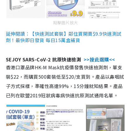
點擊圖片放大
延伸閱讀：【快速測試套裝】鄰住買開賣$9.9快速測試
劑！最快即日發貨 每日15萬盒補貨
SEJOY SARS-CoV-2 抗原快速檢測
>>按此選購<<
香港口罩品牌HK-M Mask抗疫價發售快速檢測劑，單支
裝$22，而購買500套裝低至$20/支買到。產品以鼻咽拭
子方式採樣，準確性高達99%，15分鐘就知結果。產品
已列在歐盟2019冠狀病毒病快速抗原測試通用名單。