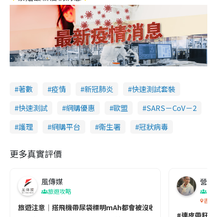
著數
疫情
新冠肺炎
快速測試套裝
快速測試
網購優惠
歐盟
SARS－CoV－2
護理
網購平台
衞生署
冠狀病毒
更多真實評價
風傳媒
營養教
旅遊攻略
生
香港
旅遊注意｜搭飛機帶尿袋標明mAh都會被沒收😱出發前切記檢查「1
#連皮帶籽都