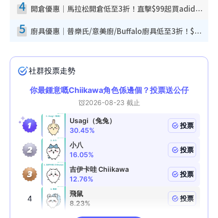
4
開倉優惠｜馬拉松開倉低至3折！直擊$99起買adidas／New Balance／Puma鞋款 STANLEY保溫杯劈價至$119起
5
廚具優惠｜普樂氏/意美廚/Buffalo廚具低至3折！$89起買煎鍋／炒鑊／個人鍋 同場小家電激減至$99起