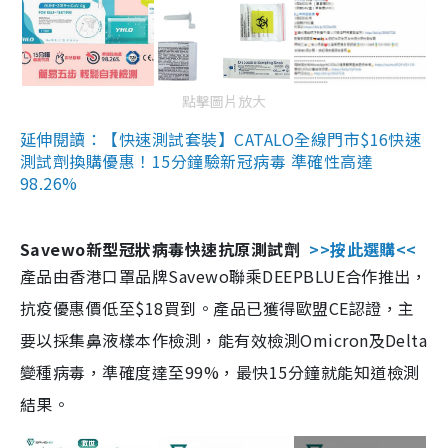
點擊圖片放大
延伸閱讀：【快速測試套裝】CATALO全線門市$16快速
測試劑換購優惠！15分鐘驗新冠病毒 準確性高達
98.26%
Savewo新型冠狀病毒快速抗原測試劑
>>按此選購<<
產品由香港口罩品牌Savewo聯乘DEEPBLUE合作推出，
抗疫優惠價低至$18買到。產品已獲得歐盟CE認證，主
要以採集鼻液樣本作檢測，能有效檢測Omicron及Delta
變種病毒，準確度達至99%，最快15分鐘就能知道檢測
結果。