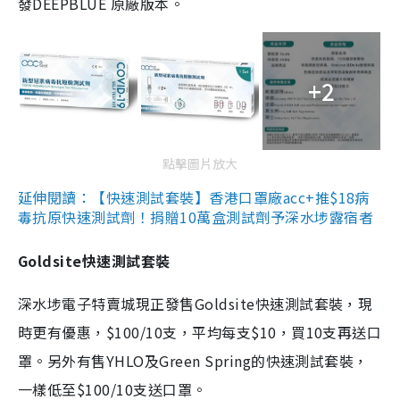
發DEEPBLUE 原廠版本。
+2
點擊圖片放大
延伸閱讀：【快速測試套裝】香港口罩廠acc+推$18病
毒抗原快速測試劑！捐贈10萬盒測試劑予深水埗露宿者
Goldsite快速測試套裝
深水埗電子特賣城現正發售Goldsite快速測試套裝，現
時更有優惠，$100/10支，平均每支$10，買10支再送口
罩。另外有售YHLO及Green Spring的快速測試套裝，
一樣低至$100/10支送口罩。