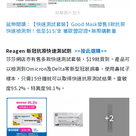
點擊圖片放大
延伸閱讀：【快速測試套裝】Good Mask發售3款抗原
快速檢測劑！低至$15/支 獲歐盟認證+無限購數量
Reagen 新冠抗原快速測試劑
>>按此選購<<
莎莎網店亦有售多款快速測試套裝，$19就買到。產品可
以檢測到Omicron及Delta等新型冠狀病毒，使用鼻拭子
樣本，只需15分鐘就可以取得快速抗原測試結果。靈敏
度95.2%，特異度98.1%。
+2