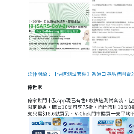
延伸閱讀：【快速測試套裝】香港口罩品牌開賣2款快速
億世家
億家世門市及App現已有售6款快速測試套裝，包括香港公司
限定優惠，購買10支可享75折，而門市則10支8折。現
支只需$18.6就買到。V-Chek門市購買一支平