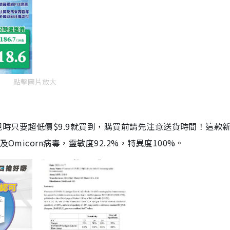
點擊圖片放大
劑，現時只要超低價$9.9就買到，購買前請先注意送貨時間！這款
Omicorn病毒，靈敏度92.2%，特異度100%。