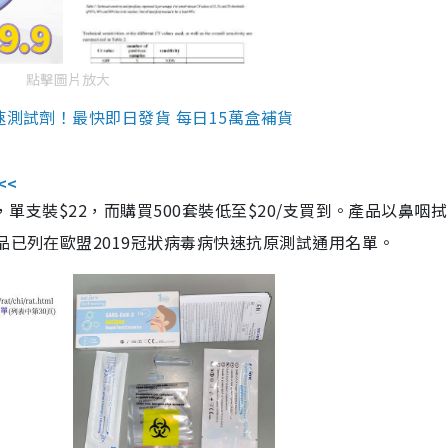
點擊圖片放大
速測試劑！最快即日發貨 每日15萬盒補貨
<<
，單支裝$22，而購買500套裝低至$20/支買到。產品以鼻咽
品已列在歐盟2019冠狀病毒病快速抗原測試通用名單。