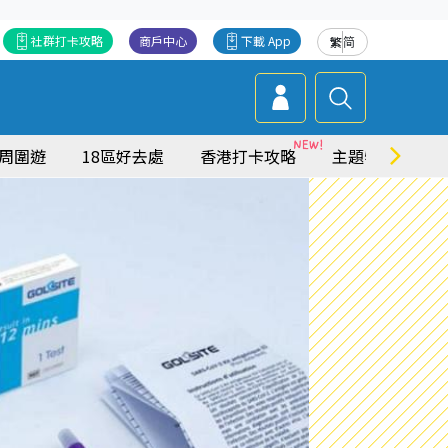
社群打卡攻略
商戶中心
下載 App
繁
简
周圍遊
18區好去處
香港打卡攻略
主題特集