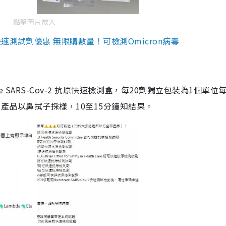
點擊圖片放大
測試劑優惠 無限購數量！可檢測Omicron病毒
are SARS-Cov-2 抗原快速檢測盒，每20劑獨立包裝為1個單位
5。產品以鼻拭子採樣，10至15分鐘知結果。