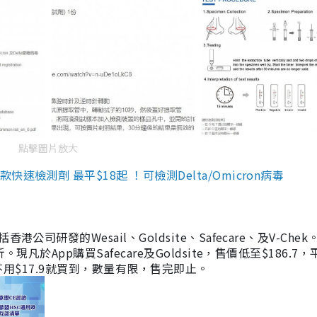
點擊圖片放大
檢測劑 最平$18起 ！可檢測Delta/Omicron病毒
研發的Wesail、Goldsite、Safecare、及V-Chek。
凡於App購買Safecare及Goldsite，售價低至$186.7
均不用$17.9就買到，數量有限，售完即止。