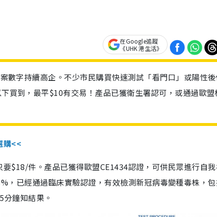
在Google追蹤
《UHK 港生活》
診個案數字持續高企。不少市民購買快速測試「看門口」或陽性後
以下買到，最平$10有交易！產品已獲衛生署認可，或通過歐盟
選購<<
惠價只要$18/件。產品已獲得歐盟CE1434認證，可供民眾進行自
性99.8%，已經通過臨床實驗認證，有效檢測新冠病毒變種毒株，
，15分鐘知結果。