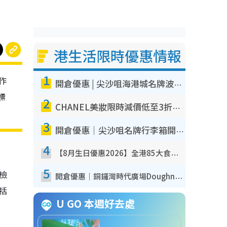
港生活限時優惠情報
1
作
開倉優惠 | 尖沙咀海港城名牌波鞋開倉低至1折！On鞋$899起／Joy&Peace鞋履$98起
標
2
CHANEL美妝限時減價低至3折！人氣粉底/唇膏/精華液低至$275！COCO香水都有平
3
開倉優惠｜尖沙咀名牌行李箱開倉低至4折！一連5日 American Tourister/ace./Hallmark $200起！
4
【8月生日優惠2026】全港85大食買玩著數攻略 自助餐/火鍋放題同行免費＋誠品/DONKI送現金券
5
我檢
開倉優惠｜銅鑼灣時代廣場Doughnut/Campo Marzio開倉低至1折！背囊、書包、手袋劈價$200起
包括
U GO 本週好去處