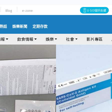
Blog
e-zone
U GO搵好去處
熱話
娛樂新聞
定期存款
情報
飲食情報
娛樂
社會
影片專區