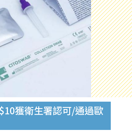
$10獲衛生署認可/通過歐