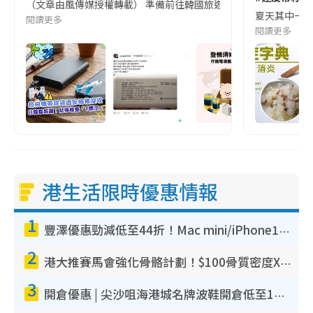
（文章由風傳媒授權轉載） 準備前往韓國旅遊的民眾，近期要特別留
夏天其中一種時
閱讀更多
閱讀更多
港生活限時優惠情報
1
豐澤優惠勁減低至44折！Mac mini/iPhone17Pro大減價！廚房家電$220起
2
港大推賽馬會強化骨骼計劃！$100骨質密度X光檢查 完成免費運動訓練送超市禮券！附參加資格
3
開倉優惠 | 尖沙咀海港城名牌波鞋開倉低至1折！On鞋$899起／Joy&Peace鞋履$98起