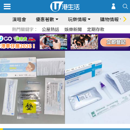
演唱會
優惠著數
玩樂情報
購物情報
熱門關鍵字：
公屋熱話
娛樂新聞
定期存款