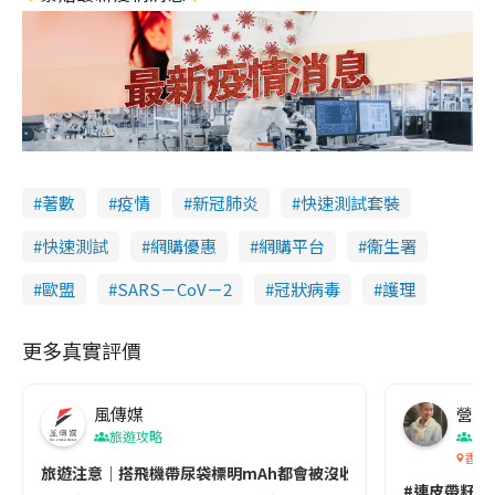
著數
疫情
新冠肺炎
快速測試套裝
快速測試
網購優惠
網購平台
衞生署
歐盟
SARS－CoV－2
冠狀病毒
護理
更多真實評價
風傳媒
營養教
旅遊攻略
生
香港
旅遊注意｜搭飛機帶尿袋標明mAh都會被沒收😱出發前切記檢查「1
#連皮帶籽都