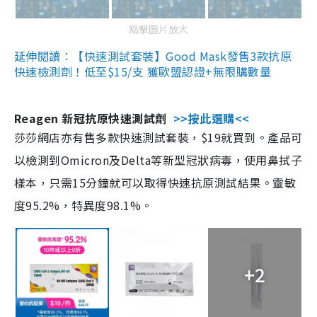
點擊圖片放大
延伸閱讀：【快速測試套裝】Good Mask發售3款抗原
快速檢測劑！低至$15/支 獲歐盟認證+無限購數量
Reagen 新冠抗原快速測試劑
>>按此選購<<
莎莎網店亦有售多款快速測試套裝，$19就買到。產品可
以檢測到Omicron及Delta等新型冠狀病毒，使用鼻拭子
樣本，只需15分鐘就可以取得快速抗原測試結果。靈敏
度95.2%，特異度98.1%。
+2