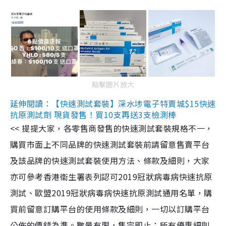
點擊圖片放大
延伸閱讀：【快速測試套裝】深水埗電子特賣城$15快速
抗原測試劑 現貨發售！買10支再送3支檢測棒
<< 提提大家，各零售商發售的快速測試套裝規格不一，
購買市面上不同品牌的快速測試套裝前請留意售賣平台
及該品牌的快速測試套裝使用方法、條款及細則，大家
亦可參考香港衞生署表列認可2019冠狀病毒病快速抗原
測試、歐盟2019冠狀病毒病快速抗原測試通用名單，購
買前留意訂購平台的使用條款及細則，一切以訂購平台
公佈的價錢為準。數量有限，售完即止；所有優惠細則