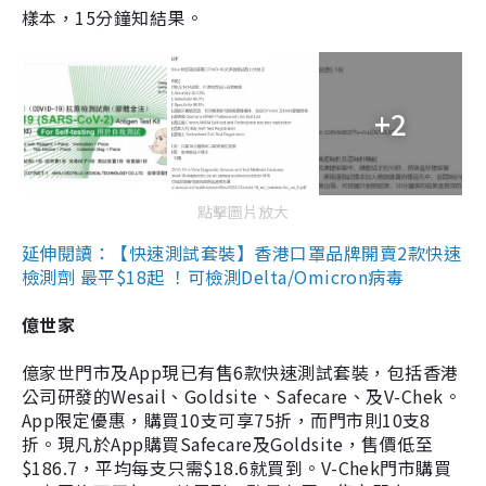
樣本，15分鐘知結果。
+2
點擊圖片放大
延伸閱讀：【快速測試套裝】香港口罩品牌開賣2款快速
檢測劑 最平$18起 ！可檢測Delta/Omicron病毒
億世家
億家世門市及App現已有售6款快速測試套裝，包括香港
公司研發的Wesail、Goldsite、Safecare、及V-Chek。
App限定優惠，購買10支可享75折，而門市則10支8
折。現凡於App購買Safecare及Goldsite，售價低至
$186.7，平均每支只需$18.6就買到。V-Chek門市購買