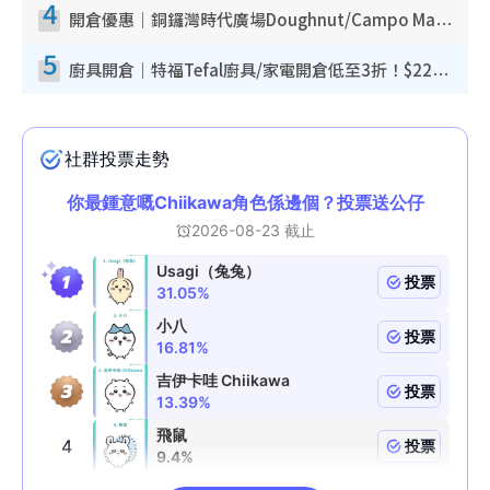
4
開倉優惠｜銅鑼灣時代廣場Doughnut/Campo Marzio開倉低至1折！背囊、書包、手袋劈價$200起
5
廚具開倉｜特福Tefal廚具/家電開倉低至3折！$220起買平底鍋/炒鑊/湯煲！電飯煲/吸塵機/燙斗$418起