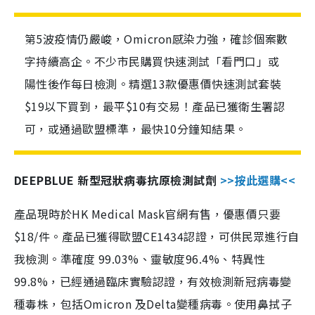
第5波疫情仍嚴峻，Omicron感染力強，確診個案數
字持續高企。不少市民購買快速測試「看門口」或
陽性後作每日檢測。精選13款優惠價快速測試套裝
$19以下買到，最平$10有交易！產品已獲衛生署認
可，或通過歐盟標準，最快10分鐘知結果。
DEEPBLUE 新型冠狀病毒抗原檢測試劑
>>按此選購<<
產品現時於HK Medical Mask官網有售，優惠價只要
$18/件。產品已獲得歐盟CE1434認證，可供民眾進行自
我檢測。準確度 99.03%、靈敏度96.4%、特異性
99.8%，已經通過臨床實驗認證，有效檢測新冠病毒變
種毒株，包括Omicron 及Delta變種病毒。使用鼻拭子