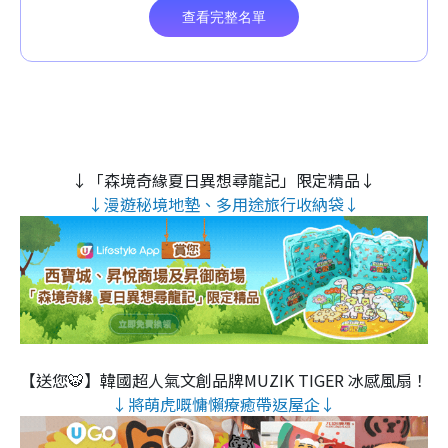
↓「森境奇緣夏日異想尋龍記」限定精品↓
↓漫遊秘境地墊、多用途旅行收納袋↓
【送您🐯】韓國超人氣文創品牌MUZIK TIGER 冰感風扇！
↓將萌虎嘅慵懶療癒帶返屋企↓