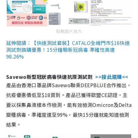
點擊圖片放大
延伸閱讀：【快速測試套裝】CATALO全線門市$16快速
測試劑換購優惠！15分鐘驗新冠病毒 準確性高達
98.26%
Savewo新型冠狀病毒快速抗原測試劑
>>按此選購<<
產品由香港口罩品牌Savewo聯乘DEEPBLUE合作推出，
抗疫優惠價低至$18買到。產品已獲得歐盟CE認證，主
要以採集鼻液樣本作檢測，能有效檢測Omicron及Delta
變種病毒，準確度達至99%，最快15分鐘就能知道檢測
結果。