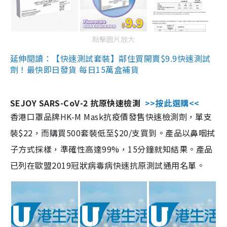
點擊圖片放大
延伸閱讀：【快速測試套裝】鄰住買開賣$9.9快速測試
劑！最快即日發貨 每日15萬盒補貨
SEJOY SARS-CoV-2 抗原快速檢測
>>按此選購<<
香港口罩品牌HK-M Mask抗疫價發售快速檢測劑，單支
裝$22，而購買500套裝低至$20/支買到。產品以鼻咽拭
子方式採樣，準確性高達99%，15分鐘就知結果。產品
已列在歐盟2019冠狀病毒病快速抗原測試通用名單。