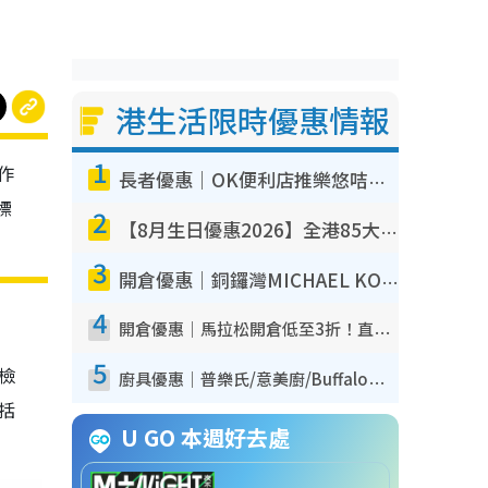
港生活限時優惠情報
1
作
長者優惠｜OK便利店推樂悠咭優惠！買麵包/牛奶/保健品拍卡即減
標
2
【8月生日優惠2026】全港85大食買玩著數攻略 自助餐/火鍋放題同行免費＋誠品/DONKI送現金券
3
開倉優惠｜銅鑼灣MICHAEL KORS開倉低至17折！直擊$500起買手袋/銀包/鞋款 必買經典Jet Set系列
4
開倉優惠｜馬拉松開倉低至3折！直擊$99起買adidas／New Balance／Puma鞋款 STANLEY保溫杯劈價至$119起
5
我檢
廚具優惠｜普樂氏/意美廚/Buffalo廚具低至3折！$89起買煎鍋／炒鑊／個人鍋 同場小家電激減至$99起
包括
U GO 本週好去處