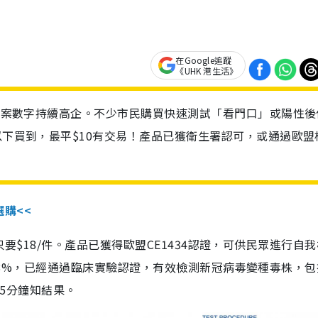
在Google追蹤
《UHK 港生活》
診個案數字持續高企。不少市民購買快速測試「看門口」或陽性後
以下買到，最平$10有交易！產品已獲衛生署認可，或通過歐盟
選購<<
惠價只要$18/件。產品已獲得歐盟CE1434認證，可供民眾進行自
性99.8%，已經通過臨床實驗認證，有效檢測新冠病毒變種毒株，
，15分鐘知結果。