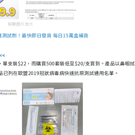
點擊圖片放大
速測試劑！最快即日發貨 每日15萬盒補貨
<<
，單支裝$22，而購買500套裝低至$20/支買到。產品以鼻咽
品已列在歐盟2019冠狀病毒病快速抗原測試通用名單。