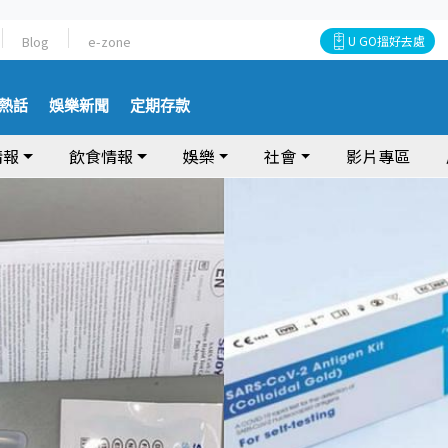
Blog
e-zone
U GO搵好去處
熱話
娛樂新聞
定期存款
情報
飲食情報
娛樂
社會
影片專區