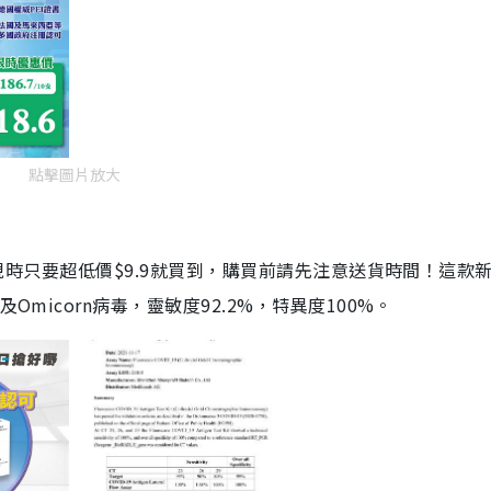
點擊圖片放大
劑，現時只要超低價$9.9就買到，購買前請先注意送貨時間！這款
Omicorn病毒，靈敏度92.2%，特異度100%。