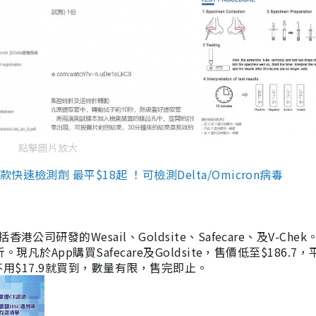
點擊圖片放大
檢測劑 最平$18起 ！可檢測Delta/Omicron病毒
研發的Wesail、Goldsite、Safecare、及V-Chek。
凡於App購買Safecare及Goldsite，售價低至$186.7
均不用$17.9就買到，數量有限，售完即止。