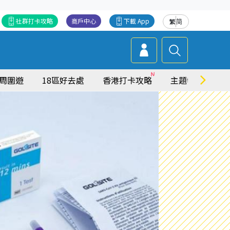
社群打卡攻略
商戶中心
下載 App
繁
简
周圍遊
18區好去處
香港打卡攻略
主題特集