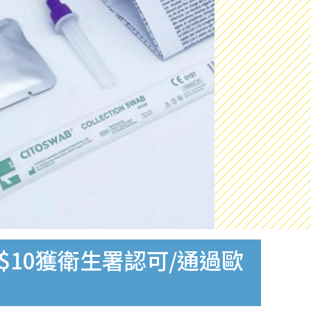
$10獲衛生署認可/通過歐