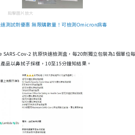
點擊圖片放大
測試劑優惠 無限購數量！可檢測Omicron病毒
are SARS-Cov-2 抗原快速檢測盒，每20劑獨立包裝為1個單位
5。產品以鼻拭子採樣，10至15分鐘知結果。