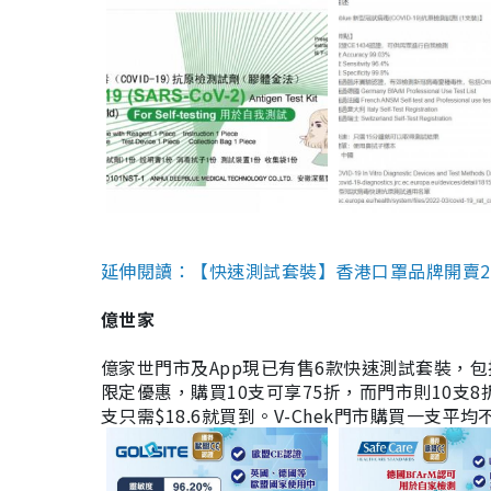
延伸閱讀：【快速測試套裝】香港口罩品牌開賣2款快速
億世家
億家世門市及App現已有售6款快速測試套裝，包括香港公司
限定優惠，購買10支可享75折，而門市則10支8折。現
支只需$18.6就買到。V-Chek門市購買一支平