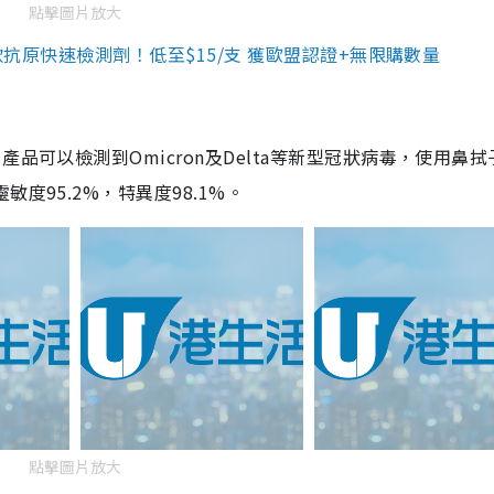
點擊圖片放大
3款抗原快速檢測劑！低至$15/支 獲歐盟認證+無限購數量
品可以檢測到Omicron及Delta等新型冠狀病毒，使用鼻拭
度95.2%，特異度98.1%。
點擊圖片放大