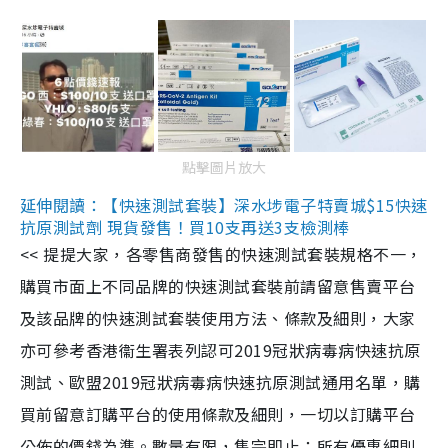
點擊圖片放大
延伸閱讀：【快速測試套裝】深水埗電子特賣城$15快速
抗原測試劑 現貨發售！買10支再送3支檢測棒
<< 提提大家，各零售商發售的快速測試套裝規格不一，
購買市面上不同品牌的快速測試套裝前請留意售賣平台
及該品牌的快速測試套裝使用方法、條款及細則，大家
亦可參考香港衞生署表列認可2019冠狀病毒病快速抗原
測試、歐盟2019冠狀病毒病快速抗原測試通用名單，購
買前留意訂購平台的使用條款及細則，一切以訂購平台
公佈的價錢為準。數量有限，售完即止；所有優惠細則