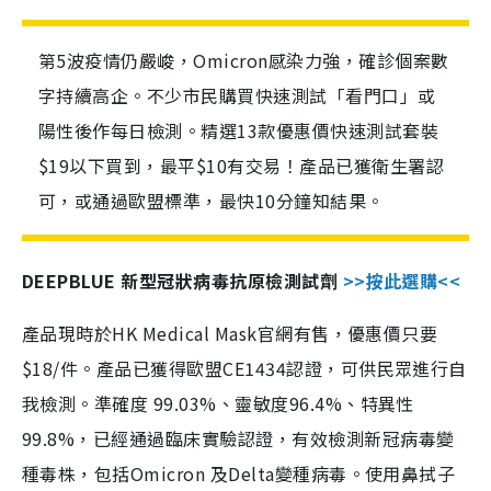
第5波疫情仍嚴峻，Omicron感染力強，確診個案數
字持續高企。不少市民購買快速測試「看門口」或
陽性後作每日檢測。精選13款優惠價快速測試套裝
$19以下買到，最平$10有交易！產品已獲衛生署認
可，或通過歐盟標準，最快10分鐘知結果。
DEEPBLUE 新型冠狀病毒抗原檢測試劑
>>按此選購<<
產品現時於HK Medical Mask官網有售，優惠價只要
$18/件。產品已獲得歐盟CE1434認證，可供民眾進行自
我檢測。準確度 99.03%、靈敏度96.4%、特異性
99.8%，已經通過臨床實驗認證，有效檢測新冠病毒變
種毒株，包括Omicron 及Delta變種病毒。使用鼻拭子