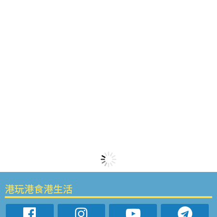
港玩港食港生活