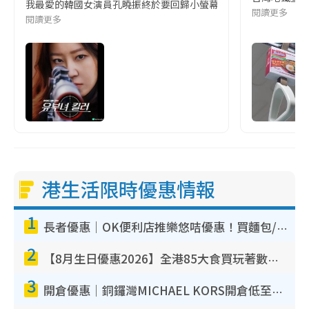
我最愛的韓國女演員孔曉振終於要回歸小螢幕啦!這次的劇本改編自同名
閱讀更多
閱讀更多
港生活限時優惠情報
1
長者優惠｜OK便利店推樂悠咭優惠！買麵包/牛奶/保健品拍卡即減
2
【8月生日優惠2026】全港85大食買玩著數攻略 自助餐/火鍋放題同行免費＋誠品/DONKI送現金券
3
開倉優惠｜銅鑼灣MICHAEL KORS開倉低至17折！直擊$500起買手袋/銀包/鞋款 必買經典Jet Set系列