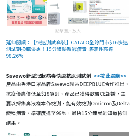
點擊圖片放大
延伸閱讀：【快速測試套裝】CATALO全線門市$16快速
測試劑換購優惠！15分鐘驗新冠病毒 準確性高達
98.26%
Savewo新型冠狀病毒快速抗原測試劑
>>按此選購<<
產品由香港口罩品牌Savewo聯乘DEEPBLUE合作推出，
抗疫優惠價低至$18買到。產品已獲得歐盟CE認證，主
要以採集鼻液樣本作檢測，能有效檢測Omicron及Delta
變種病毒，準確度達至99%，最快15分鐘就能知道檢測
結果。