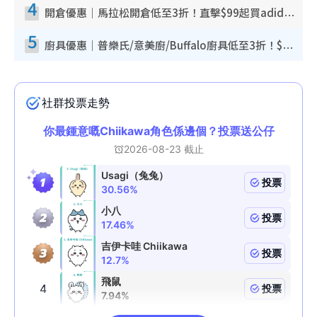
4
開倉優惠｜馬拉松開倉低至3折！直擊$99起買adidas／New Balance／Puma鞋款 STANLEY保溫杯劈價至$119起
5
廚具優惠｜普樂氏/意美廚/Buffalo廚具低至3折！$89起買煎鍋／炒鑊／個人鍋 同場小家電激減至$99起