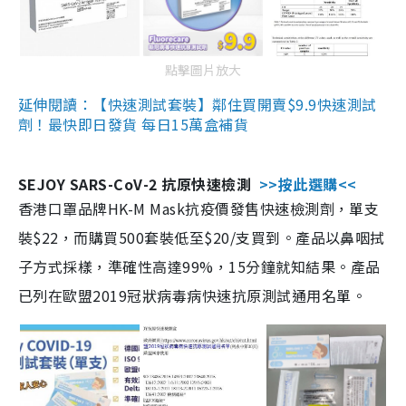
點擊圖片放大
延伸閱讀：【快速測試套裝】鄰住買開賣$9.9快速測試
劑！最快即日發貨 每日15萬盒補貨
SEJOY SARS-CoV-2 抗原快速檢測
>>按此選購<<
香港口罩品牌HK-M Mask抗疫價發售快速檢測劑，單支
裝$22，而購買500套裝低至$20/支買到。產品以鼻咽拭
子方式採樣，準確性高達99%，15分鐘就知結果。產品
已列在歐盟2019冠狀病毒病快速抗原測試通用名單。