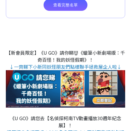
【新會員限定】《U GO》請你睇👹《蠟筆小新劇場版：千
奇百怪！我的妖怪假期》！
↓一齊睇下小新同妖怪朋友們點樣聯手拯救屋企人啦↓
《U GO》請您去【名偵探柯南TV動畫播放30週年紀念
展】！