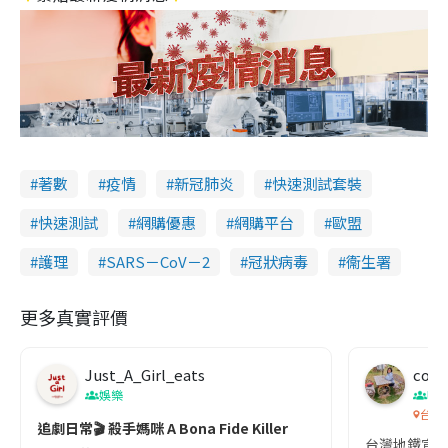
著數
疫情
新冠肺炎
快速測試套裝
快速測試
網購優惠
網購平台
歐盟
護理
SARS－CoV－2
冠狀病毒
衞生署
更多真實評價
Just_A_Girl_eats
co c
娛樂
吹
台灣
追劇日常🎬 殺手媽咪 A Bona Fide Killer
台灣地鐵宣