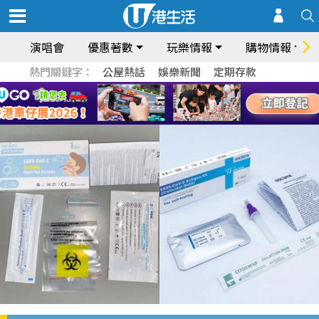
演唱會
優惠著數
玩樂情報
購物情報
熱門關鍵字：
公屋熱話
娛樂新聞
定期存款