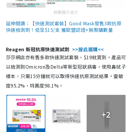
點擊圖片放大
延伸閱讀：【快速測試套裝】Good Mask發售3款抗原
快速檢測劑！低至$15/支 獲歐盟認證+無限購數量
Reagen 新冠抗原快速測試劑
>>按此選購<<
莎莎網店亦有售多款快速測試套裝，$19就買到。產品可
以檢測到Omicron及Delta等新型冠狀病毒，使用鼻拭子
樣本，只需15分鐘就可以取得快速抗原測試結果。靈敏
度95.2%，特異度98.1%。
+2