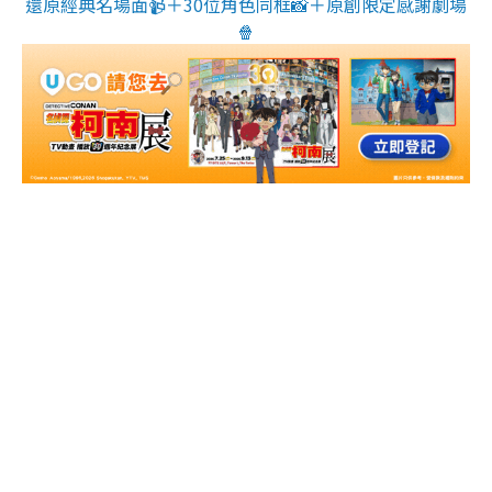
還原經典名場面📹＋30位角色同框📸＋原創限定感謝劇場
🍿