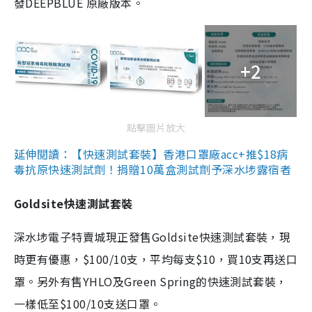
發DEEPBLUE 原廠版本。
+2
點擊圖片放大
延伸閱讀：【快速測試套裝】香港口罩廠acc+推$18病
毒抗原快速測試劑！捐贈10萬盒測試劑予深水埗露宿者
Goldsite快速測試套裝
深水埗電子特賣城現正發售Goldsite快速測試套裝，現
時更有優惠，$100/10支，平均每支$10，買10支再送口
罩。另外有售YHLO及Green Spring的快速測試套裝，
一樣低至$100/10支送口罩。