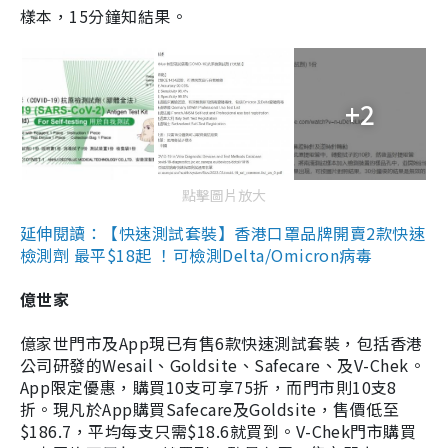
樣本，15分鐘知結果。
+2
點擊圖片放大
延伸閱讀：【快速測試套裝】香港口罩品牌開賣2款快速
檢測劑 最平$18起 ！可檢測Delta/Omicron病毒
億世家
億家世門市及App現已有售6款快速測試套裝，包括香港
公司研發的Wesail、Goldsite、Safecare、及V-Chek。
App限定優惠，購買10支可享75折，而門市則10支8
折。現凡於App購買Safecare及Goldsite，售價低至
$186.7，平均每支只需$18.6就買到。V-Chek門市購買