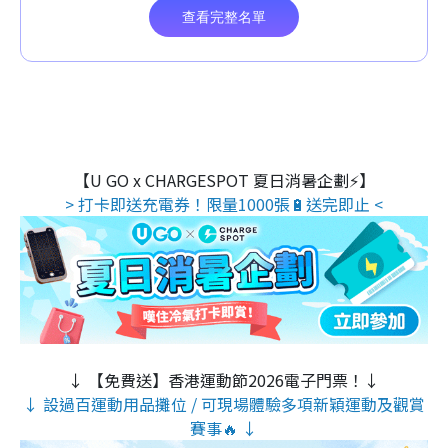
【U GO x CHARGESPOT 夏日消暑企劃⚡】
> 打卡即送充電券！限量1000張🔋送完即止 <
↓ 【免費送】香港運動節2026電子門票！↓
↓ 設過百運動用品攤位 / 可現場體驗多項新穎運動及觀賞
賽事🔥 ↓