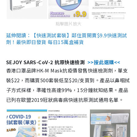
點擊圖片放大
延伸閱讀：【快速測試套裝】鄰住買開賣$9.9快速測試
劑！最快即日發貨 每日15萬盒補貨
SEJOY SARS-CoV-2 抗原快速檢測
>>按此選購<<
香港口罩品牌HK-M Mask抗疫價發售快速檢測劑，單支
裝$22，而購買500套裝低至$20/支買到。產品以鼻咽拭
子方式採樣，準確性高達99%，15分鐘就知結果。產品
已列在歐盟2019冠狀病毒病快速抗原測試通用名單。