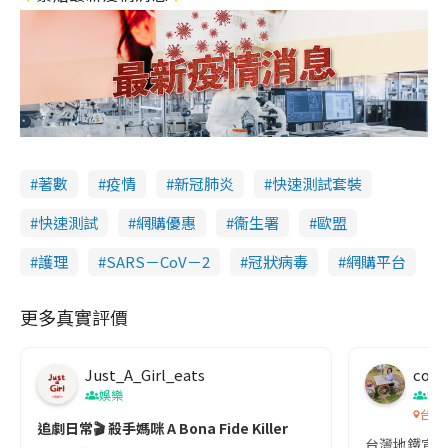
著數
疫情
新冠肺炎
快速測試套裝
快速測試
網購優惠
衞生署
歐盟
護理
SARS－CoV－2
冠狀病毒
網購平台
更多真實評價
Just_A_Girl_eats
co c
娛樂
吹
台灣
追劇日常🎬 殺手媽咪 A Bona Fide Killer
台灣地鐵宣