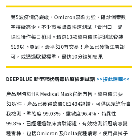
第5波疫情仍嚴峻，Omicron感染力強，確診個案數
字持續高企。不少市民購買快速測試「看門口」或
陽性後作每日檢測。精選13款優惠價快速測試套裝
$19以下買到，最平$10有交易！產品已獲衛生署認
可，或通過歐盟標準，最快10分鐘知結果。
DEEPBLUE 新型冠狀病毒抗原檢測試劑
>>按此選購<<
產品現時於HK Medical Mask官網有售，優惠價只要
$18/件。產品已獲得歐盟CE1434認證，可供民眾進行自
我檢測。準確度 99.03%、靈敏度96.4%、特異性
99.8%，已經通過臨床實驗認證，有效檢測新冠病毒變
種毒株，包括Omicron 及Delta變種病毒。使用鼻拭子