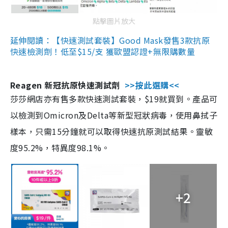
點擊圖片放大
延伸閱讀：【快速測試套裝】Good Mask發售3款抗原
快速檢測劑！低至$15/支 獲歐盟認證+無限購數量
Reagen 新冠抗原快速測試劑
>>按此選購<<
莎莎網店亦有售多款快速測試套裝，$19就買到。產品可
以檢測到Omicron及Delta等新型冠狀病毒，使用鼻拭子
樣本，只需15分鐘就可以取得快速抗原測試結果。靈敏
度95.2%，特異度98.1%。
+2