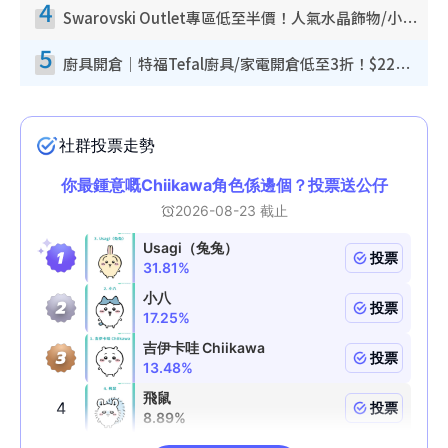
4
Swarovski Outlet專區低至半價！人氣水晶飾物/小擺設$138起！迪士尼款/水晶高跟鞋都有平
5
廚具開倉｜特福Tefal廚具/家電開倉低至3折！$220起買平底鍋/炒鑊/湯煲！電飯煲/吸塵機/燙斗$418起