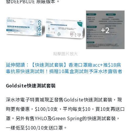
發DEEPBLUE 原廠版本。
+2
點擊圖片放大
延伸閱讀：【快速測試套裝】香港口罩廠acc+推$18病
毒抗原快速測試劑！捐贈10萬盒測試劑予深水埗露宿者
Goldsite快速測試套裝
深水埗電子特賣城現正發售Goldsite快速測試套裝，現
時更有優惠，$100/10支，平均每支$10，買10支再送口
罩。另外有售YHLO及Green Spring的快速測試套裝，
一樣低至$100/10支送口罩。