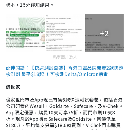
樣本，15分鐘知結果。
+2
點擊圖片放大
延伸閱讀：【快速測試套裝】香港口罩品牌開賣2款快速
檢測劑 最平$18起 ！可檢測Delta/Omicron病毒
億世家
億家世門市及App現已有售6款快速測試套裝，包括香港
公司研發的Wesail、Goldsite、Safecare、及V-Chek。
App限定優惠，購買10支可享75折，而門市則10支8
折。現凡於App購買Safecare及Goldsite，售價低至
$186.7，平均每支只需$18.6就買到。V-Chek門市購買