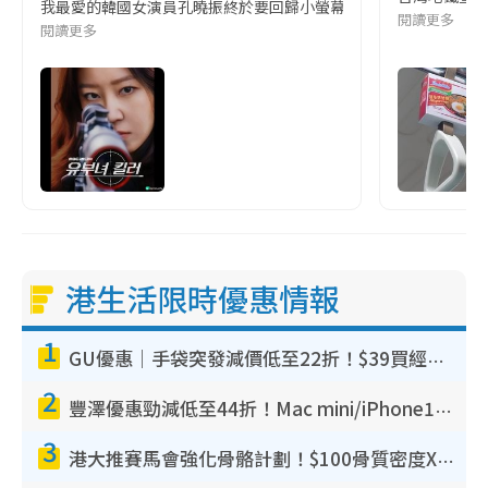
我最愛的韓國女演員孔曉振終於要回歸小螢幕啦!這次的劇本改編自同名
閱讀更多
閱讀更多
港生活限時優惠情報
1
GU優惠｜手袋突發減價低至22折！$39買經典波士頓包/餃子袋！飾物同步減價$29起！
2
豐澤優惠勁減低至44折！Mac mini/iPhone17Pro大減價！廚房家電$220起
3
港大推賽馬會強化骨骼計劃！$100骨質密度X光檢查 完成免費運動訓練送超市禮券！附參加資格