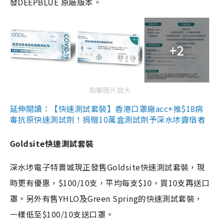
發DEEPBLUE 原廠版本。
+2
點擊圖片放大
延伸閱讀：【快速測試套裝】香港口罩廠acc+推$18病
毒抗原快速測試劑！捐贈10萬盒測試劑予深水埗露宿者
Goldsite快速測試套裝
深水埗電子特賣城現正發售Goldsite快速測試套裝，現
時更有優惠，$100/10支，平均每支$10，買10支再送口
罩。另外有售YHLO及Green Spring的快速測試套裝，
一樣低至$100/10支送口罩。