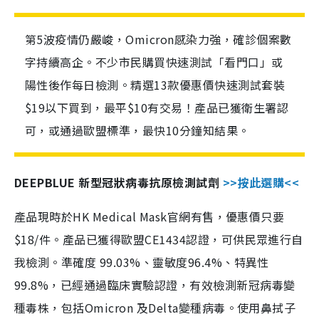
第5波疫情仍嚴峻，Omicron感染力強，確診個案數
字持續高企。不少市民購買快速測試「看門口」或
陽性後作每日檢測。精選13款優惠價快速測試套裝
$19以下買到，最平$10有交易！產品已獲衛生署認
可，或通過歐盟標準，最快10分鐘知結果。
DEEPBLUE 新型冠狀病毒抗原檢測試劑
>>按此選購<<
產品現時於HK Medical Mask官網有售，優惠價只要
$18/件。產品已獲得歐盟CE1434認證，可供民眾進行自
我檢測。準確度 99.03%、靈敏度96.4%、特異性
99.8%，已經通過臨床實驗認證，有效檢測新冠病毒變
種毒株，包括Omicron 及Delta變種病毒。使用鼻拭子