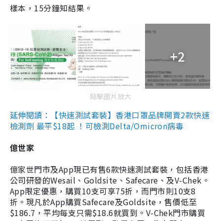
樣本，15分鐘知結果。
+2
點擊圖片放大
延伸閱讀：【快速測試套裝】香港口罩品牌開賣2款快速
檢測劑 最平$18起 ！可檢測Delta/Omicron病毒
億世家
億家世門市及App現已有售6款快速測試套裝，包括香港
公司研發的Wesail、Goldsite、Safecare、及V-Chek。
App限定優惠，購買10支可享75折，而門市則10支8
折。現凡於App購買Safecare及Goldsite，售價低至
$186.7，平均每支只需$18.6就買到。V-Chek門市購買