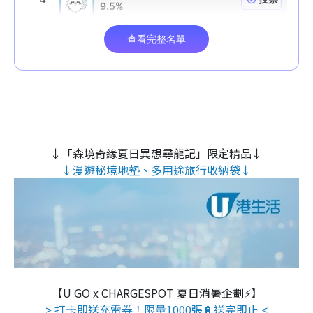
↓「森境奇緣夏日異想尋龍記」限定精品↓
↓漫遊秘境地墊、多用途旅行收納袋↓
【U GO x CHARGESPOT 夏日消暑企劃⚡】
> 打卡即送充電券！限量1000張🔋送完即止 <