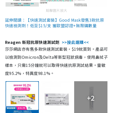
點擊圖片放大
延伸閱讀：【快速測試套裝】Good Mask發售3款抗原
快速檢測劑！低至$15/支 獲歐盟認證+無限購數量
Reagen 新冠抗原快速測試劑
>>按此選購<<
莎莎網店亦有售多款快速測試套裝，$19就買到。產品可
以檢測到Omicron及Delta等新型冠狀病毒，使用鼻拭子
樣本，只需15分鐘就可以取得快速抗原測試結果。靈敏
度95.2%，特異度98.1%。
+2