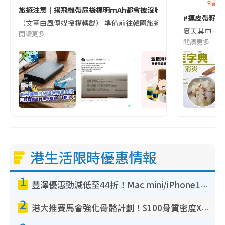
香港
旅遊注意｜搭飛機帶尿袋標明mAh都會被沒收😱出發前切記檢查「1
#連皮帶籽都
（文章由風傳媒授權轉載） 準備前往韓國旅遊的民眾，近期要特別留
夏天其中一種時
閱讀更多
閱讀更多
港生活限時優惠情報
1
豐澤優惠勁減低至44折！Mac mini/iPhone17Pro大減價！廚房家電$220起
2
港大推賽馬會強化骨骼計劃！$100骨質密度X光檢查 完成免費運動訓練送超市禮券！附參加資格