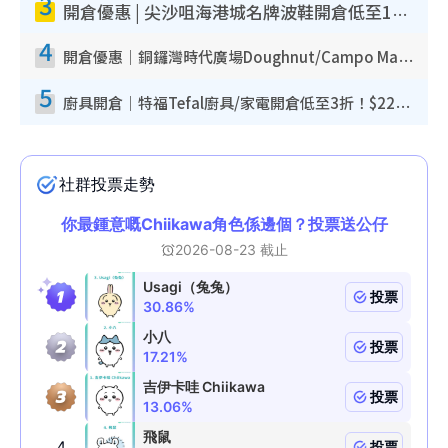
3
開倉優惠 | 尖沙咀海港城名牌波鞋開倉低至1折！On鞋$899起／Joy&Peace鞋履$98起
4
開倉優惠｜銅鑼灣時代廣場Doughnut/Campo Marzio開倉低至1折！背囊、書包、手袋劈價$200起
5
廚具開倉｜特福Tefal廚具/家電開倉低至3折！$220起買平底鍋/炒鑊/湯煲！電飯煲/吸塵機/燙斗$418起