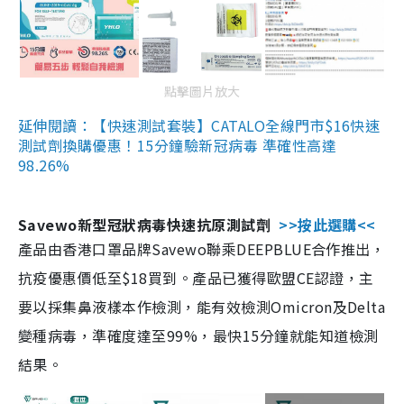
點擊圖片放大
延伸閱讀：【快速測試套裝】CATALO全線門市$16快速
測試劑換購優惠！15分鐘驗新冠病毒 準確性高達
98.26%
Savewo新型冠狀病毒快速抗原測試劑
>>按此選購<<
產品由香港口罩品牌Savewo聯乘DEEPBLUE合作推出，
抗疫優惠價低至$18買到。產品已獲得歐盟CE認證，主
要以採集鼻液樣本作檢測，能有效檢測Omicron及Delta
變種病毒，準確度達至99%，最快15分鐘就能知道檢測
結果。