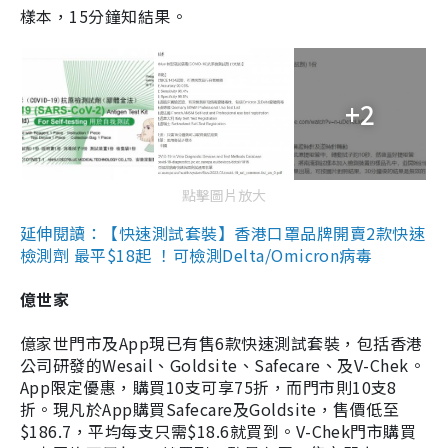
樣本，15分鐘知結果。
+2
點擊圖片放大
延伸閱讀：【快速測試套裝】香港口罩品牌開賣2款快速
檢測劑 最平$18起 ！可檢測Delta/Omicron病毒
億世家
億家世門市及App現已有售6款快速測試套裝，包括香港
公司研發的Wesail、Goldsite、Safecare、及V-Chek。
App限定優惠，購買10支可享75折，而門市則10支8
折。現凡於App購買Safecare及Goldsite，售價低至
$186.7，平均每支只需$18.6就買到。V-Chek門市購買