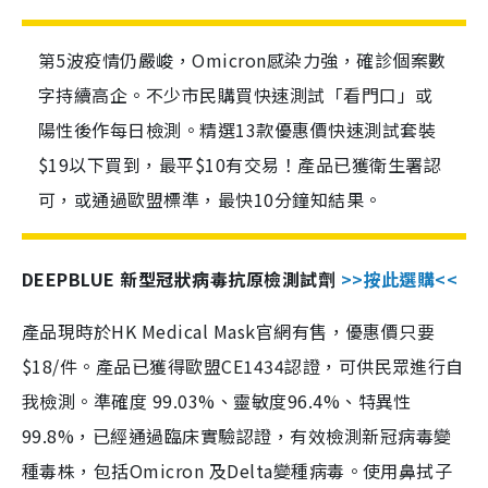
第5波疫情仍嚴峻，Omicron感染力強，確診個案數
字持續高企。不少市民購買快速測試「看門口」或
陽性後作每日檢測。精選13款優惠價快速測試套裝
$19以下買到，最平$10有交易！產品已獲衛生署認
可，或通過歐盟標準，最快10分鐘知結果。
DEEPBLUE 新型冠狀病毒抗原檢測試劑
>>按此選購<<
產品現時於HK Medical Mask官網有售，優惠價只要
$18/件。產品已獲得歐盟CE1434認證，可供民眾進行自
我檢測。準確度 99.03%、靈敏度96.4%、特異性
99.8%，已經通過臨床實驗認證，有效檢測新冠病毒變
種毒株，包括Omicron 及Delta變種病毒。使用鼻拭子