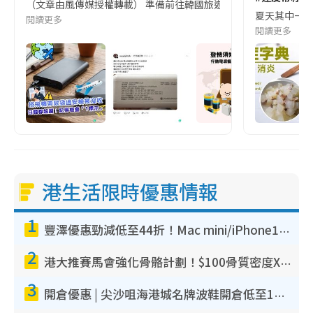
（文章由風傳媒授權轉載） 準備前往韓國旅遊的民眾，近期要特別留
夏天其中一種時
閱讀更多
閱讀更多
港生活限時優惠情報
1
豐澤優惠勁減低至44折！Mac mini/iPhone17Pro大減價！廚房家電$220起
2
港大推賽馬會強化骨骼計劃！$100骨質密度X光檢查 完成免費運動訓練送超市禮券！附參加資格
3
開倉優惠 | 尖沙咀海港城名牌波鞋開倉低至1折！On鞋$899起／Joy&Peace鞋履$98起