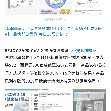
點擊圖片放大
延伸閱讀：【快速測試套裝】鄰住買開賣$9.9快速測試
劑！最快即日發貨 每日15萬盒補貨
SEJOY SARS-CoV-2 抗原快速檢測
>>按此選購<<
香港口罩品牌HK-M Mask抗疫價發售快速檢測劑，單支
裝$22，而購買500套裝低至$20/支買到。產品以鼻咽拭
子方式採樣，準確性高達99%，15分鐘就知結果。產品
已列在歐盟2019冠狀病毒病快速抗原測試通用名單。