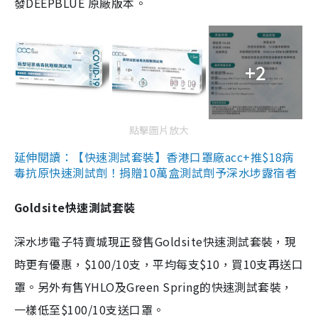
發DEEPBLUE 原廠版本。
+2
點擊圖片放大
延伸閱讀：【快速測試套裝】香港口罩廠acc+推$18病
毒抗原快速測試劑！捐贈10萬盒測試劑予深水埗露宿者
Goldsite快速測試套裝
深水埗電子特賣城現正發售Goldsite快速測試套裝，現
時更有優惠，$100/10支，平均每支$10，買10支再送口
罩。另外有售YHLO及Green Spring的快速測試套裝，
一樣低至$100/10支送口罩。