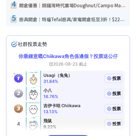
4
開倉優惠｜銅鑼灣時代廣場Doughnut/Campo Marzio開倉低至1折！背囊、書包、手袋劈價$200起
5
廚具開倉｜特福Tefal廚具/家電開倉低至3折！$220起買平底鍋/炒鑊/湯煲！電飯煲/吸塵機/燙斗$418起