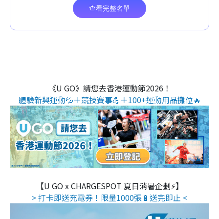
《U GO》請您去香港運動節2026！
體驗新興運動💦＋競技賽事💪＋100+運動用品攤位🔥
【U GO x CHARGESPOT 夏日消暑企劃⚡】
> 打卡即送充電券！限量1000張🔋送完即止 <