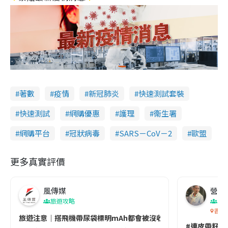
著數
疫情
新冠肺炎
快速測試套裝
快速測試
網購優惠
護理
衞生署
網購平台
冠狀病毒
SARS－CoV－2
歐盟
更多真實評價
風傳媒
營養教
旅遊攻略
生
香港
旅遊注意｜搭飛機帶尿袋標明mAh都會被沒收😱出發前切記檢查「1
#連皮帶籽都