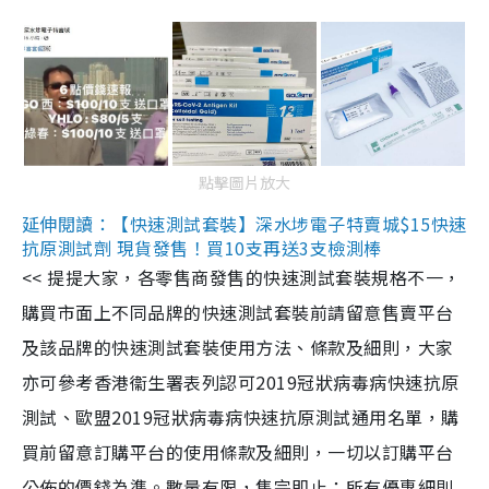
點擊圖片放大
延伸閱讀：【快速測試套裝】深水埗電子特賣城$15快速
抗原測試劑 現貨發售！買10支再送3支檢測棒
<< 提提大家，各零售商發售的快速測試套裝規格不一，
購買市面上不同品牌的快速測試套裝前請留意售賣平台
及該品牌的快速測試套裝使用方法、條款及細則，大家
亦可參考香港衞生署表列認可2019冠狀病毒病快速抗原
測試、歐盟2019冠狀病毒病快速抗原測試通用名單，購
買前留意訂購平台的使用條款及細則，一切以訂購平台
公佈的價錢為準。數量有限，售完即止；所有優惠細則