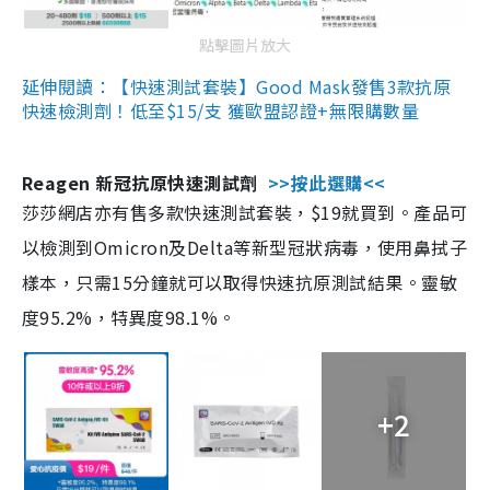
點擊圖片放大
延伸閱讀：【快速測試套裝】Good Mask發售3款抗原
快速檢測劑！低至$15/支 獲歐盟認證+無限購數量
Reagen 新冠抗原快速測試劑
>>按此選購<<
莎莎網店亦有售多款快速測試套裝，$19就買到。產品可
以檢測到Omicron及Delta等新型冠狀病毒，使用鼻拭子
樣本，只需15分鐘就可以取得快速抗原測試結果。靈敏
度95.2%，特異度98.1%。
+2