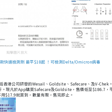
點擊圖片放大
檢測劑 最平$18起 ！可檢測Delta/Omicron病毒
研發的Wesail、Goldsite、Safecare、及V-Chek。
凡於App購買Safecare及Goldsite，售價低至$186.7
均不用$17.9就買到，數量有限，售完即止。