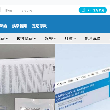
Blog
e-zone
U GO搵好去處
熱話
娛樂新聞
定期存款
情報
飲食情報
娛樂
社會
影片專區