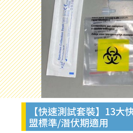
【快速測試套裝】13大快
盟標準/潛伏期適用