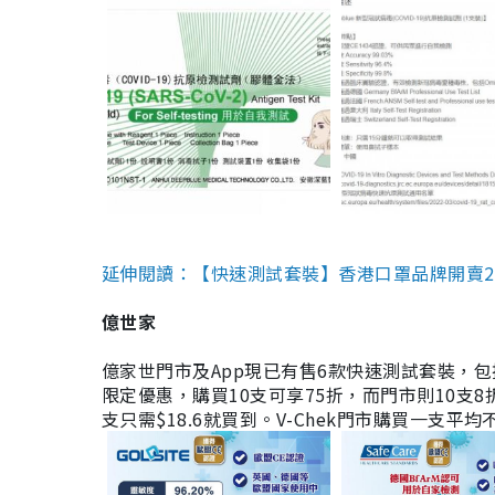
延伸閱讀：【快速測試套裝】香港口罩品牌開賣2款快速
億世家
億家世門市及App現已有售6款快速測試套裝，包括香港公司
限定優惠，購買10支可享75折，而門市則10支8折。現
支只需$18.6就買到。V-Chek門市購買一支平