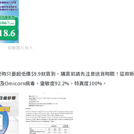
點擊圖片放大
劑，現時只要超低價$9.9就買到，購買前請先注意送貨時間！這款
Omicorn病毒，靈敏度92.2%，特異度100%。