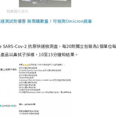
點擊圖片放大
測試劑優惠 無限購數量！可檢測Omicron病毒
are SARS-Cov-2 抗原快速檢測盒，每20劑獨立包裝為1個單位
5。產品以鼻拭子採樣，10至15分鐘知結果。