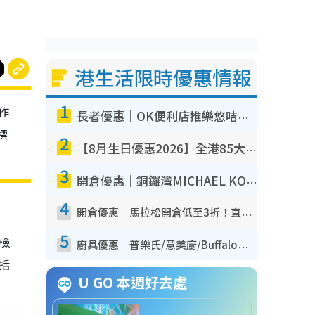
港生活限時優惠情報
1
作
長者優惠｜OK便利店推樂悠咭優惠！買麵包/牛奶/保健品拍卡即減
標
2
【8月生日優惠2026】全港85大食買玩著數攻略 自助餐/火鍋放題同行免費＋誠品/DONKI送現金券
3
開倉優惠｜銅鑼灣MICHAEL KORS開倉低至17折！直擊$500起買手袋/銀包/鞋款 必買經典Jet Set系列
4
開倉優惠｜馬拉松開倉低至3折！直擊$99起買adidas／New Balance／Puma鞋款 STANLEY保溫杯劈價至$119起
5
我檢
廚具優惠｜普樂氏/意美廚/Buffalo廚具低至3折！$89起買煎鍋／炒鑊／個人鍋 同場小家電激減至$99起
包括
U GO 本週好去處