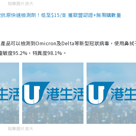
點擊圖片放大
3款抗原快速檢測劑！低至$15/支 獲歐盟認證+無限購數量
品可以檢測到Omicron及Delta等新型冠狀病毒，使用鼻拭
度95.2%，特異度98.1%。
點擊圖片放大