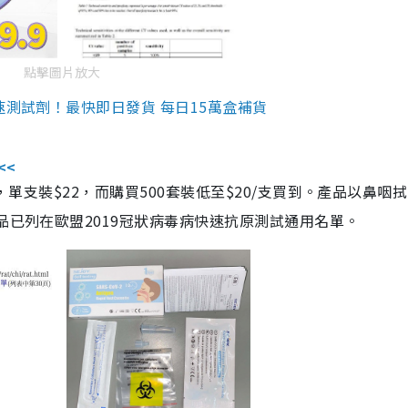
點擊圖片放大
速測試劑！最快即日發貨 每日15萬盒補貨
<<
，單支裝$22，而購買500套裝低至$20/支買到。產品以鼻咽
品已列在歐盟2019冠狀病毒病快速抗原測試通用名單。