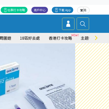
社群打卡攻略
商戶中心
下載 App
繁
简
周圍遊
18區好去處
香港打卡攻略
主題特集