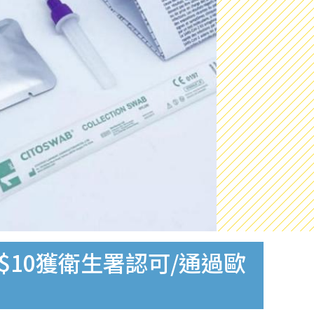
$10獲衛生署認可/通過歐