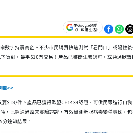
在Google追蹤
《UHK 港生活》
診個案數字持續高企。不少市民購買快速測試「看門口」或陽性後
以下買到，最平$10有交易！產品已獲衛生署認可，或通過歐盟
選購<<
惠價只要$18/件。產品已獲得歐盟CE1434認證，可供民眾進行自
性99.8%，已經通過臨床實驗認證，有效檢測新冠病毒變種毒株，
，15分鐘知結果。