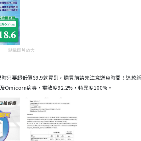
點擊圖片放大
劑，現時只要超低價$9.9就買到，購買前請先注意送貨時間！這款
Omicorn病毒，靈敏度92.2%，特異度100%。