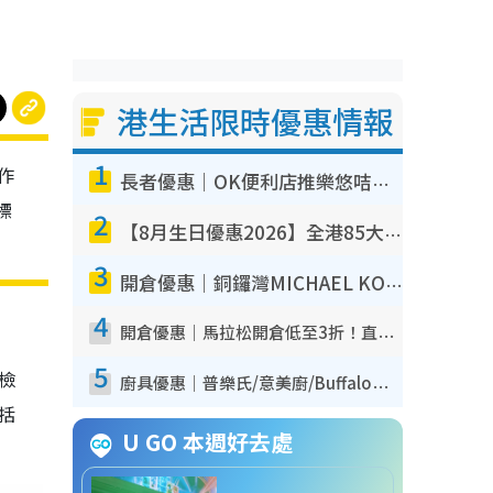
港生活限時優惠情報
1
作
長者優惠｜OK便利店推樂悠咭優惠！買麵包/牛奶/保健品拍卡即減
標
2
【8月生日優惠2026】全港85大食買玩著數攻略 自助餐/火鍋放題同行免費＋誠品/DONKI送現金券
3
開倉優惠｜銅鑼灣MICHAEL KORS開倉低至17折！直擊$500起買手袋/銀包/鞋款 必買經典Jet Set系列
4
開倉優惠｜馬拉松開倉低至3折！直擊$99起買adidas／New Balance／Puma鞋款 STANLEY保溫杯劈價至$119起
5
我檢
廚具優惠｜普樂氏/意美廚/Buffalo廚具低至3折！$89起買煎鍋／炒鑊／個人鍋 同場小家電激減至$99起
包括
U GO 本週好去處