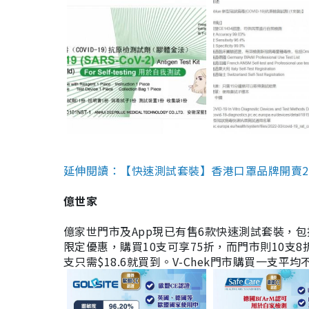
延伸閱讀：【快速測試套裝】香港口罩品牌開賣2款快速
億世家
億家世門市及App現已有售6款快速測試套裝，包括香港公司
限定優惠，購買10支可享75折，而門市則10支8折。現
支只需$18.6就買到。V-Chek門市購買一支平