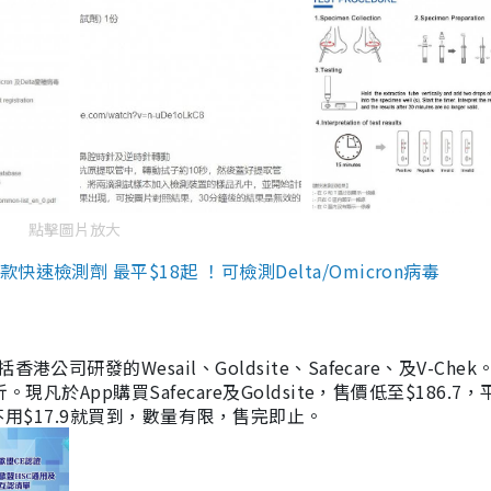
點擊圖片放大
檢測劑 最平$18起 ！可檢測Delta/Omicron病毒
研發的Wesail、Goldsite、Safecare、及V-Chek。
凡於App購買Safecare及Goldsite，售價低至$186.7
均不用$17.9就買到，數量有限，售完即止。