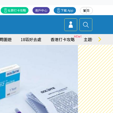
社群打卡攻略
商戶中心
下載 App
繁
简
周圍遊
18區好去處
香港打卡攻略
主題特集