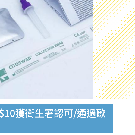
$10獲衛生署認可/通過歐