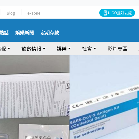
Blog
e-zone
U GO搵好去處
熱話
娛樂新聞
定期存款
情報
飲食情報
娛樂
社會
影片專區