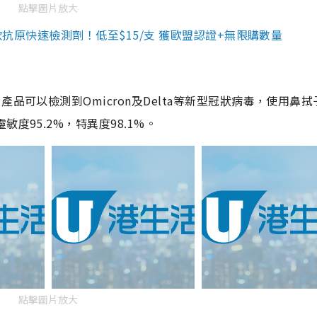
點擊圖片放大
3款抗原快速檢測劑！低至$15/支 獲歐盟認證+無限購數量
品可以檢測到Omicron及Delta等新型冠狀病毒，使用鼻拭
度95.2%，特異度98.1%。
點擊圖片放大