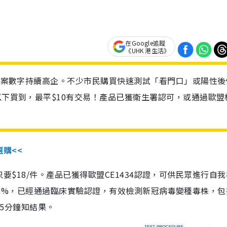
在Google追蹤
《UHK 港生活》
診個案數字持續高企。不少市民購買快速測試「看門口」或陽性後
以下買到，最平$10有交易！產品已獲衛生署認可，或通過歐盟
選購<<
惠價只要$18/件。產品已獲得歐盟CE1434認證，可供民眾進行自
性99.8%，已經通過臨床實驗認證，有效檢測新冠病毒變種毒株，
，15分鐘知結果。