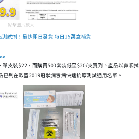
點擊圖片放大
速測試劑！最快即日發貨 每日15萬盒補貨
<<
，單支裝$22，而購買500套裝低至$20/支買到。產品以鼻咽
品已列在歐盟2019冠狀病毒病快速抗原測試通用名單。