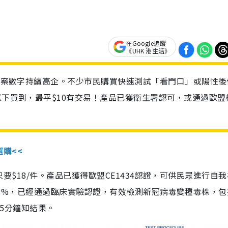
在Google追蹤
《UHK 港生活》
診個案數字持續高企。不少市民購買快速測試「看門口」或陽性後
以下買到，最平$10有交易！產品已獲衛生署認可，或通過歐盟
選購<<
惠價只要$18/件。產品已獲得歐盟CE1434認證，可供民眾進行自
性99.8%，已經通過臨床實驗認證，有效檢測新冠病毒變種毒株，
，15分鐘知結果。