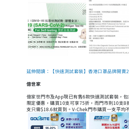
延伸閱讀：【快速測試套裝】香港口罩品牌開賣2款快速
億世家
億家世門市及App現已有售6款快速測試套裝，包括香港公司
限定優惠，購買10支可享75折，而門市則10支8折。現
支只需$18.6就買到。V-Chek門市購買一支平