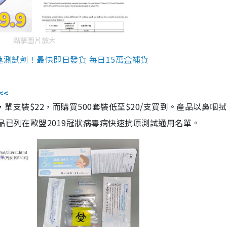
點擊圖片放大
速測試劑！最快即日發貨 每日15萬盒補貨
<<
，單支裝$22，而購買500套裝低至$20/支買到。產品以鼻咽
品已列在歐盟2019冠狀病毒病快速抗原測試通用名單。