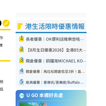
港生活限時優惠情報
1
作
長者優惠｜OK便利店推樂悠咭優惠！買麵包/牛奶/保健品拍卡即減
標
2
【8月生日優惠2026】全港85大食買玩著數攻略 自助餐/火鍋放題同行免費＋誠品/DONKI送現金券
3
開倉優惠｜銅鑼灣MICHAEL KORS開倉低至17折！直擊$500起買手袋/銀包/鞋款 必買經典Jet Set系列
4
開倉優惠｜馬拉松開倉低至3折！直擊$99起買adidas／New Balance／Puma鞋款 STANLEY保溫杯劈價至$119起
5
我檢
廚具優惠｜普樂氏/意美廚/Buffalo廚具低至3折！$89起買煎鍋／炒鑊／個人鍋 同場小家電激減至$99起
包括
U GO 本週好去處