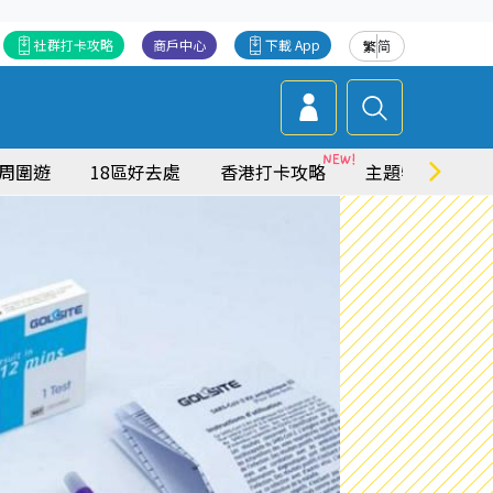
社群打卡攻略
商戶中心
下載 App
繁
简
周圍遊
18區好去處
香港打卡攻略
主題特集