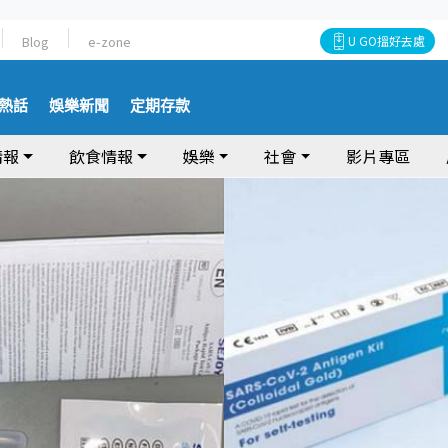
Blog
e-zone
U GO搵好去處
熱話
娛樂新聞
定期存款
情報
飲食情報
娛樂
社會
影片專區