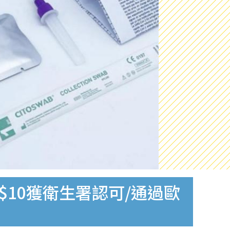
$10獲衛生署認可/通過歐