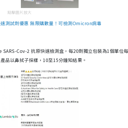
點擊圖片放大
測試劑優惠 無限購數量！可檢測Omicron病毒
are SARS-Cov-2 抗原快速檢測盒，每20劑獨立包裝為1個單位
5。產品以鼻拭子採樣，10至15分鐘知結果。