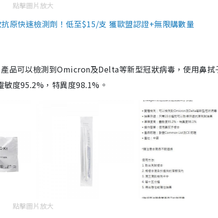
點擊圖片放大
3款抗原快速檢測劑！低至$15/支 獲歐盟認證+無限購數量
品可以檢測到Omicron及Delta等新型冠狀病毒，使用鼻拭
度95.2%，特異度98.1%。
點擊圖片放大