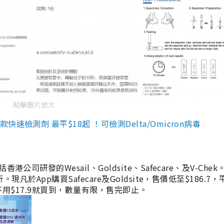
點擊圖片放大
檢測劑 最平$18起 ！可檢測Delta/Omicron病毒
研發的Wesail、Goldsite、Safecare、及V-Chek。
凡於App購買Safecare及Goldsite，售價低至$186.7
均不用$17.9就買到，數量有限，售完即止。