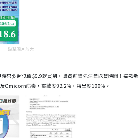
點擊圖片放大
劑，現時只要超低價$9.9就買到，購買前請先注意送貨時間！這款
Omicorn病毒，靈敏度92.2%，特異度100%。