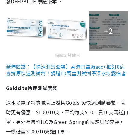
發DEEPBLUE 原廠版本。
+2
點擊圖片放大
延伸閱讀：【快速測試套裝】香港口罩廠acc+推$18病
毒抗原快速測試劑！捐贈10萬盒測試劑予深水埗露宿者
Goldsite快速測試套裝
深水埗電子特賣城現正發售Goldsite快速測試套裝，現
時更有優惠，$100/10支，平均每支$10，買10支再送口
罩。另外有售YHLO及Green Spring的快速測試套裝，
一樣低至$100/10支送口罩。