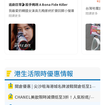
台灣
追劇日常🎬 殺手媽咪 A Bona Fide Killer
台灣地鐵宣
我最愛的韓國女演員孔曉振終於要回歸小螢幕啦!這次的劇本改編自同名
閱讀更多
閱讀更多
港生活限時優惠情報
1
開倉優惠 | 尖沙咀海港城名牌波鞋開倉低至1折！On鞋$899起／Joy&Peace鞋履$98起
2
CHANEL美妝限時減價低至3折！人氣粉底/唇膏/精華液低至$275！COCO香水都有平