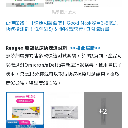
點擊圖片放大
延伸閱讀：【快速測試套裝】Good Mask發售3款抗原
快速檢測劑！低至$15/支 獲歐盟認證+無限購數量
Reagen 新冠抗原快速測試劑
>>按此選購<<
莎莎網店亦有售多款快速測試套裝，$19就買到。產品可
以檢測到Omicron及Delta等新型冠狀病毒，使用鼻拭子
樣本，只需15分鐘就可以取得快速抗原測試結果。靈敏
度95.2%，特異度98.1%。
+2