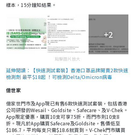
樣本，15分鐘知結果。
+2
點擊圖片放大
延伸閱讀：【快速測試套裝】香港口罩品牌開賣2款快速
檢測劑 最平$18起 ！可檢測Delta/Omicron病毒
億世家
億家世門市及App現已有售6款快速測試套裝，包括香港
公司研發的Wesail、Goldsite、Safecare、及V-Chek。
App限定優惠，購買10支可享75折，而門市則10支8
折。現凡於App購買Safecare及Goldsite，售價低至
$186.7，平均每支只需$18.6就買到。V-Chek門市購買