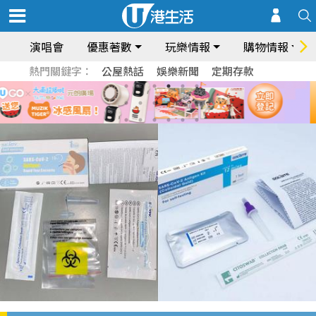
演唱會
優惠著數
玩樂情報
購物情報
熱門關鍵字：
公屋熱話
娛樂新聞
定期存款