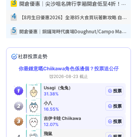
3
開倉優惠｜尖沙咀名牌行李箱開倉低至4折！一連5日 American Tourister/ace./Hallmark $200起！
4
【8月生日優惠2026】全港85大食買玩著數攻略 自助餐/火鍋放題同行免費＋誠品/DONKI送現金券
5
開倉優惠｜銅鑼灣時代廣場Doughnut/Campo Marzio開倉低至1折！背囊、書包、手袋劈價$200起