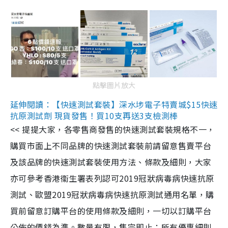
點擊圖片放大
延伸閱讀：【快速測試套裝】深水埗電子特賣城$15快速
抗原測試劑 現貨發售！買10支再送3支檢測棒
<< 提提大家，各零售商發售的快速測試套裝規格不一，
購買市面上不同品牌的快速測試套裝前請留意售賣平台
及該品牌的快速測試套裝使用方法、條款及細則，大家
亦可參考香港衞生署表列認可2019冠狀病毒病快速抗原
測試、歐盟2019冠狀病毒病快速抗原測試通用名單，購
買前留意訂購平台的使用條款及細則，一切以訂購平台
公佈的價錢為準。數量有限，售完即止；所有優惠細則