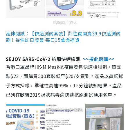
點擊圖片放大
延伸閱讀：【快速測試套裝】鄰住買開賣$9.9快速測試
劑！最快即日發貨 每日15萬盒補貨
SEJOY SARS-CoV-2 抗原快速檢測
>>按此選購<<
香港口罩品牌HK-M Mask抗疫價發售快速檢測劑，單支
裝$22，而購買500套裝低至$20/支買到。產品以鼻咽拭
子方式採樣，準確性高達99%，15分鐘就知結果。產品
已列在歐盟2019冠狀病毒病快速抗原測試通用名單。