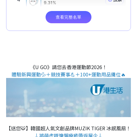
《U GO》請您去香港運動節2026！
體驗新興運動💦＋競技賽事💪＋100+運動用品攤位🔥
【送您🐯】韓國超人氣文創品牌MUZIK TIGER 冰感風扇！
↓將萌虎嘅慵懶療癒帶返屋企↓