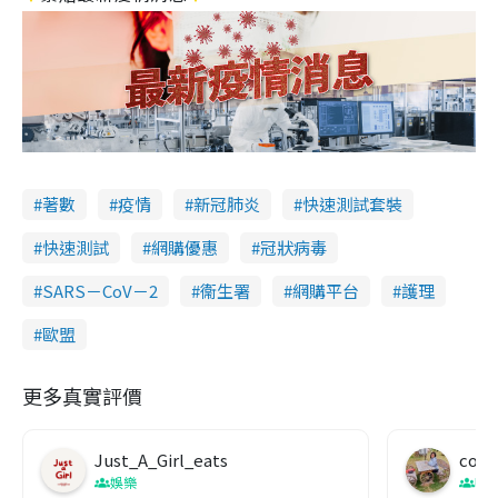
著數
疫情
新冠肺炎
快速測試套裝
快速測試
網購優惠
冠狀病毒
SARS－CoV－2
衞生署
網購平台
護理
歐盟
更多真實評價
Just_A_Girl_eats
co c
娛樂
吹