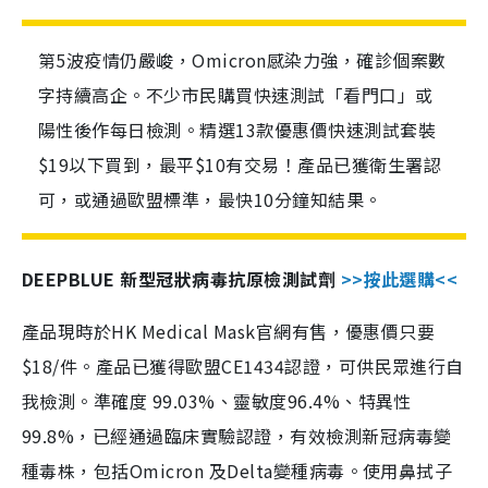
第5波疫情仍嚴峻，Omicron感染力強，確診個案數
字持續高企。不少市民購買快速測試「看門口」或
陽性後作每日檢測。精選13款優惠價快速測試套裝
$19以下買到，最平$10有交易！產品已獲衛生署認
可，或通過歐盟標準，最快10分鐘知結果。
DEEPBLUE 新型冠狀病毒抗原檢測試劑
>>按此選購<<
產品現時於HK Medical Mask官網有售，優惠價只要
$18/件。產品已獲得歐盟CE1434認證，可供民眾進行自
我檢測。準確度 99.03%、靈敏度96.4%、特異性
99.8%，已經通過臨床實驗認證，有效檢測新冠病毒變
種毒株，包括Omicron 及Delta變種病毒。使用鼻拭子