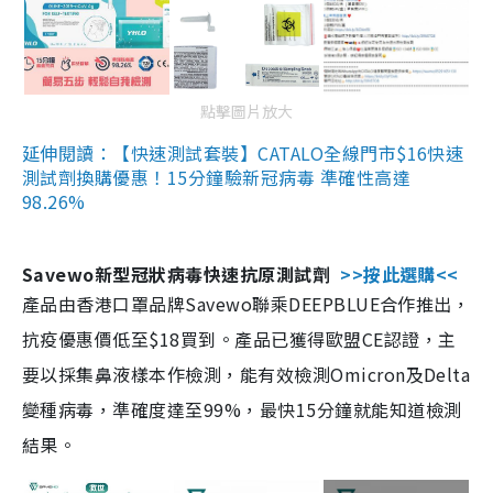
點擊圖片放大
延伸閱讀：【快速測試套裝】CATALO全線門市$16快速
測試劑換購優惠！15分鐘驗新冠病毒 準確性高達
98.26%
Savewo新型冠狀病毒快速抗原測試劑
>>按此選購<<
產品由香港口罩品牌Savewo聯乘DEEPBLUE合作推出，
抗疫優惠價低至$18買到。產品已獲得歐盟CE認證，主
要以採集鼻液樣本作檢測，能有效檢測Omicron及Delta
變種病毒，準確度達至99%，最快15分鐘就能知道檢測
結果。