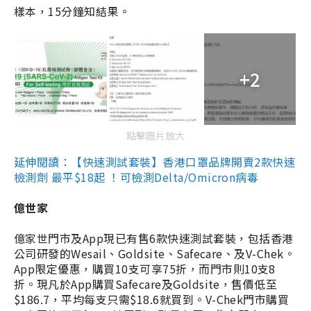
樣本，15分鐘知結果。
+2
點擊圖片放大
延伸閱讀：【快速測試套裝】香港口罩品牌開賣2款快速
檢測劑 最平$18起 ！可檢測Delta/Omicron病毒
億世家
億家世門市及App現已有售6款快速測試套裝，包括香港
公司研發的Wesail、Goldsite、Safecare、及V-Chek。
App限定優惠，購買10支可享75折，而門市則10支8
折。現凡於App購買Safecare及Goldsite，售價低至
$186.7，平均每支只需$18.6就買到。V-Chek門市購買