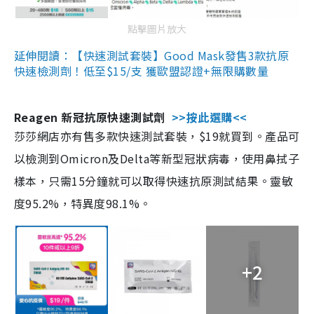
點擊圖片放大
延伸閱讀：【快速測試套裝】Good Mask發售3款抗原
快速檢測劑！低至$15/支 獲歐盟認證+無限購數量
Reagen 新冠抗原快速測試劑
>>按此選購<<
莎莎網店亦有售多款快速測試套裝，$19就買到。產品可
以檢測到Omicron及Delta等新型冠狀病毒，使用鼻拭子
樣本，只需15分鐘就可以取得快速抗原測試結果。靈敏
度95.2%，特異度98.1%。
+2