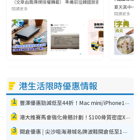
（文章由風傳媒授權轉載） 準備前往韓國旅遊的民眾，近期要特別留
夏天其中一種時
閱讀更多
閱讀更多
港生活限時優惠情報
1
豐澤優惠勁減低至44折！Mac mini/iPhone17Pro大減價！廚房家電$220起
2
港大推賽馬會強化骨骼計劃！$100骨質密度X光檢查 完成免費運動訓練送超市禮券！附參加資格
3
開倉優惠 | 尖沙咀海港城名牌波鞋開倉低至1折！On鞋$899起／Joy&Peace鞋履$98起