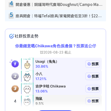
4
開倉優惠｜銅鑼灣時代廣場Doughnut/Campo Marzio開倉低至1折！背囊、書包、手袋劈價$200起
5
廚具開倉｜特福Tefal廚具/家電開倉低至3折！$220起買平底鍋/炒鑊/湯煲！電飯煲/吸塵機/燙斗$418起