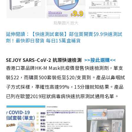
點擊圖片放大
延伸閱讀：【快速測試套裝】鄰住買開賣$9.9快速測試
劑！最快即日發貨 每日15萬盒補貨
SEJOY SARS-CoV-2 抗原快速檢測
>>按此選購<<
香港口罩品牌HK-M Mask抗疫價發售快速檢測劑，單支
裝$22，而購買500套裝低至$20/支買到。產品以鼻咽拭
子方式採樣，準確性高達99%，15分鐘就知結果。產品
已列在歐盟2019冠狀病毒病快速抗原測試通用名單。