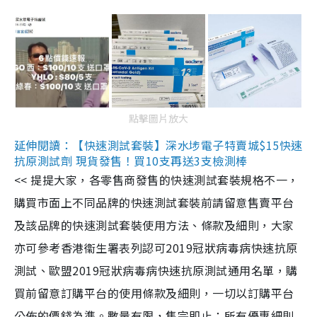
點擊圖片放大
延伸閱讀：【快速測試套裝】深水埗電子特賣城$15快速
抗原測試劑 現貨發售！買10支再送3支檢測棒
<< 提提大家，各零售商發售的快速測試套裝規格不一，
購買市面上不同品牌的快速測試套裝前請留意售賣平台
及該品牌的快速測試套裝使用方法、條款及細則，大家
亦可參考香港衞生署表列認可2019冠狀病毒病快速抗原
測試、歐盟2019冠狀病毒病快速抗原測試通用名單，購
買前留意訂購平台的使用條款及細則，一切以訂購平台
公佈的價錢為準。數量有限，售完即止；所有優惠細則