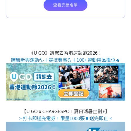
《U GO》請您去香港運動節2026！
體驗新興運動💦＋競技賽事💪＋100+運動用品攤位🔥
【U GO x CHARGESPOT 夏日消暑企劃⚡】
> 打卡即送充電券！限量1000張🔋送完即止 <