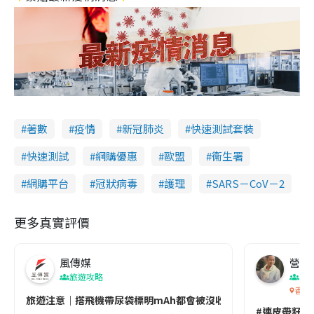
著數
疫情
新冠肺炎
快速測試套裝
快速測試
網購優惠
歐盟
衞生署
網購平台
冠狀病毒
護理
SARS－CoV－2
更多真實評價
風傳媒
營養教
旅遊攻略
生
香港
旅遊注意｜搭飛機帶尿袋標明mAh都會被沒收😱出發前切記檢查「1
#連皮帶籽都