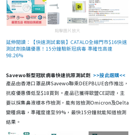
點擊圖片放大
延伸閱讀：【快速測試套裝】CATALO全線門市$16快速
測試劑換購優惠！15分鐘驗新冠病毒 準確性高達
98.26%
Savewo新型冠狀病毒快速抗原測試劑
>>按此選購<<
產品由香港口罩品牌Savewo聯乘DEEPBLUE合作推出，
抗疫優惠價低至$18買到。產品已獲得歐盟CE認證，主
要以採集鼻液樣本作檢測，能有效檢測Omicron及Delta
變種病毒，準確度達至99%，最快15分鐘就能知道檢測
結果。