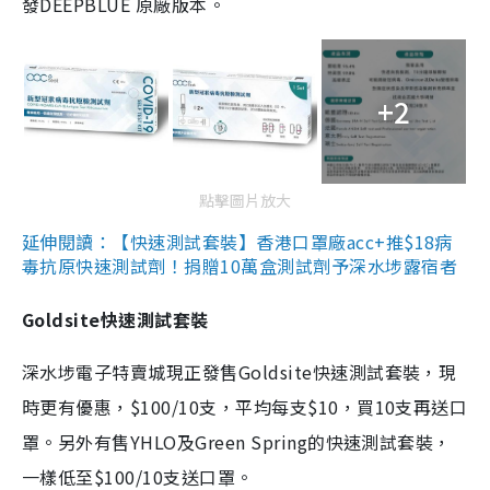
發DEEPBLUE 原廠版本。
+2
點擊圖片放大
延伸閱讀：【快速測試套裝】香港口罩廠acc+推$18病
毒抗原快速測試劑！捐贈10萬盒測試劑予深水埗露宿者
Goldsite快速測試套裝
深水埗電子特賣城現正發售Goldsite快速測試套裝，現
時更有優惠，$100/10支，平均每支$10，買10支再送口
罩。另外有售YHLO及Green Spring的快速測試套裝，
一樣低至$100/10支送口罩。