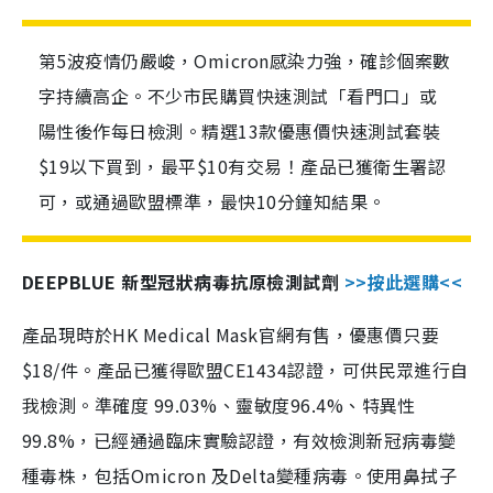
第5波疫情仍嚴峻，Omicron感染力強，確診個案數
字持續高企。不少市民購買快速測試「看門口」或
陽性後作每日檢測。精選13款優惠價快速測試套裝
$19以下買到，最平$10有交易！產品已獲衛生署認
可，或通過歐盟標準，最快10分鐘知結果。
DEEPBLUE 新型冠狀病毒抗原檢測試劑
>>按此選購<<
產品現時於HK Medical Mask官網有售，優惠價只要
$18/件。產品已獲得歐盟CE1434認證，可供民眾進行自
我檢測。準確度 99.03%、靈敏度96.4%、特異性
99.8%，已經通過臨床實驗認證，有效檢測新冠病毒變
種毒株，包括Omicron 及Delta變種病毒。使用鼻拭子