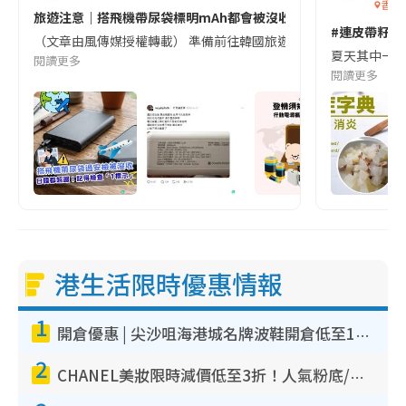
香港
旅遊注意｜搭飛機帶尿袋標明mAh都會被沒收😱出發前切記檢查「1
#連皮帶籽都
（文章由風傳媒授權轉載） 準備前往韓國旅遊的民眾，近期要特別留
夏天其中一種時
閱讀更多
閱讀更多
港生活限時優惠情報
1
開倉優惠 | 尖沙咀海港城名牌波鞋開倉低至1折！On鞋$899起／Joy&Peace鞋履$98起
2
CHANEL美妝限時減價低至3折！人氣粉底/唇膏/精華液低至$275！COCO香水都有平