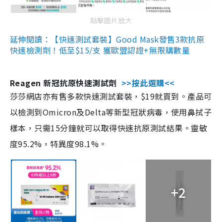
點擊圖片放大
延伸閱讀：【快速測試套裝】Good Mask發售3款抗原
快速檢測劑！低至$15/支 獲歐盟認證+無限購數量
Reagen 新冠抗原快速測試劑
>>按此選購<<
莎莎網店亦有售多款快速測試套裝，$19就買到。產品可
以檢測到Omicron及Delta等新型冠狀病毒，使用鼻拭子
樣本，只需15分鐘就可以取得快速抗原測試結果。靈敏
度95.2%，特異度98.1%。
+2