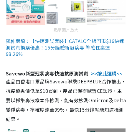
點擊圖片放大
延伸閱讀：【快速測試套裝】CATALO全線門市$16快速
測試劑換購優惠！15分鐘驗新冠病毒 準確性高達
98.26%
Savewo新型冠狀病毒快速抗原測試劑
>>按此選購<<
產品由香港口罩品牌Savewo聯乘DEEPBLUE合作推出，
抗疫優惠價低至$18買到。產品已獲得歐盟CE認證，主
要以採集鼻液樣本作檢測，能有效檢測Omicron及Delta
變種病毒，準確度達至99%，最快15分鐘就能知道檢測
結果。