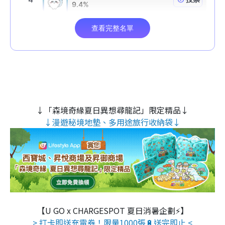
↓「森境奇緣夏日異想尋龍記」限定精品↓
↓漫遊秘境地墊、多用途旅行收納袋↓
【U GO x CHARGESPOT 夏日消暑企劃⚡】
> 打卡即送充電券！限量1000張🔋送完即止 <