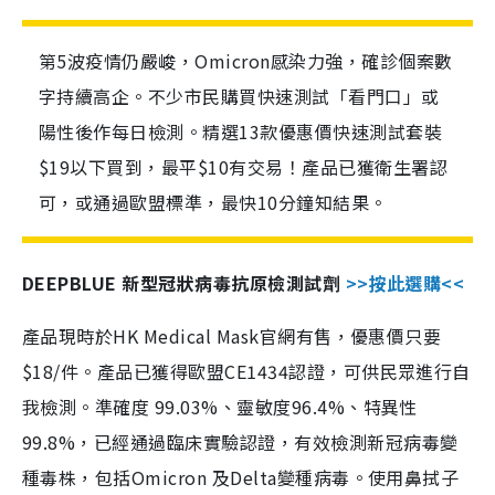
第5波疫情仍嚴峻，Omicron感染力強，確診個案數
字持續高企。不少市民購買快速測試「看門口」或
陽性後作每日檢測。精選13款優惠價快速測試套裝
$19以下買到，最平$10有交易！產品已獲衛生署認
可，或通過歐盟標準，最快10分鐘知結果。
DEEPBLUE 新型冠狀病毒抗原檢測試劑
>>按此選購<<
產品現時於HK Medical Mask官網有售，優惠價只要
$18/件。產品已獲得歐盟CE1434認證，可供民眾進行自
我檢測。準確度 99.03%、靈敏度96.4%、特異性
99.8%，已經通過臨床實驗認證，有效檢測新冠病毒變
種毒株，包括Omicron 及Delta變種病毒。使用鼻拭子