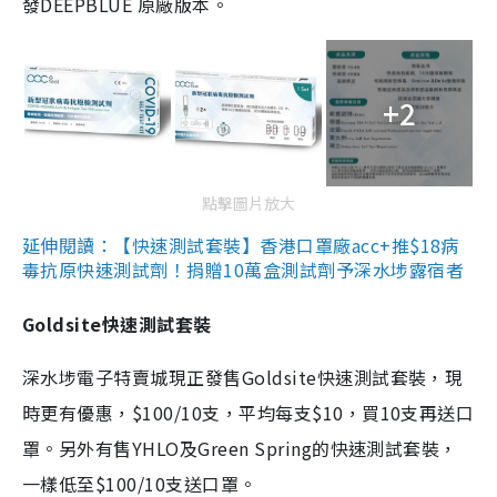
發DEEPBLUE 原廠版本。
+2
點擊圖片放大
延伸閱讀：【快速測試套裝】香港口罩廠acc+推$18病
毒抗原快速測試劑！捐贈10萬盒測試劑予深水埗露宿者
Goldsite快速測試套裝
深水埗電子特賣城現正發售Goldsite快速測試套裝，現
時更有優惠，$100/10支，平均每支$10，買10支再送口
罩。另外有售YHLO及Green Spring的快速測試套裝，
一樣低至$100/10支送口罩。