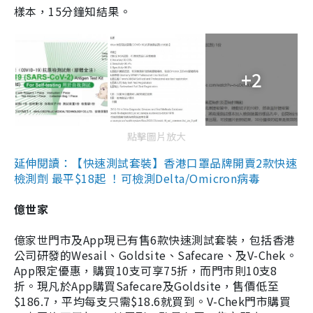
樣本，15分鐘知結果。
+2
點擊圖片放大
延伸閱讀：【快速測試套裝】香港口罩品牌開賣2款快速
檢測劑 最平$18起 ！可檢測Delta/Omicron病毒
億世家
億家世門市及App現已有售6款快速測試套裝，包括香港
公司研發的Wesail、Goldsite、Safecare、及V-Chek。
App限定優惠，購買10支可享75折，而門市則10支8
折。現凡於App購買Safecare及Goldsite，售價低至
$186.7，平均每支只需$18.6就買到。V-Chek門市購買