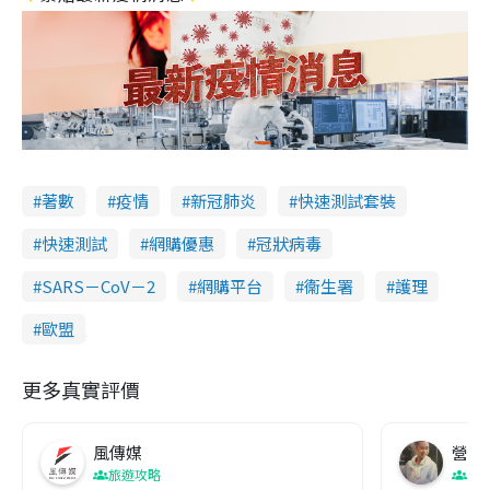
著數
疫情
新冠肺炎
快速測試套裝
快速測試
網購優惠
冠狀病毒
SARS－CoV－2
網購平台
衞生署
護理
歐盟
更多真實評價
風傳媒
營養教
旅遊攻略
生