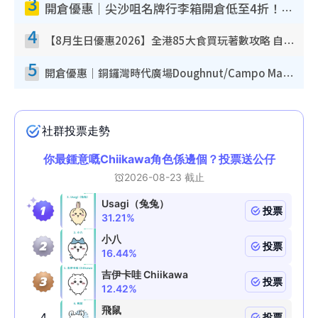
3
開倉優惠｜尖沙咀名牌行李箱開倉低至4折！一連5日 American Tourister/ace./Hallmark $200起！
4
【8月生日優惠2026】全港85大食買玩著數攻略 自助餐/火鍋放題同行免費＋誠品/DONKI送現金券
5
開倉優惠｜銅鑼灣時代廣場Doughnut/Campo Marzio開倉低至1折！背囊、書包、手袋劈價$200起