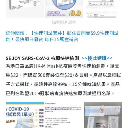
點擊圖片放大
延伸閱讀：【快速測試套裝】鄰住買開賣$9.9快速測試
劑！最快即日發貨 每日15萬盒補貨
SEJOY SARS-CoV-2 抗原快速檢測
>>按此選購<<
香港口罩品牌HK-M Mask抗疫價發售快速檢測劑，單支
裝$22，而購買500套裝低至$20/支買到。產品以鼻咽拭
子方式採樣，準確性高達99%，15分鐘就知結果。產品
已列在歐盟2019冠狀病毒病快速抗原測試通用名單。