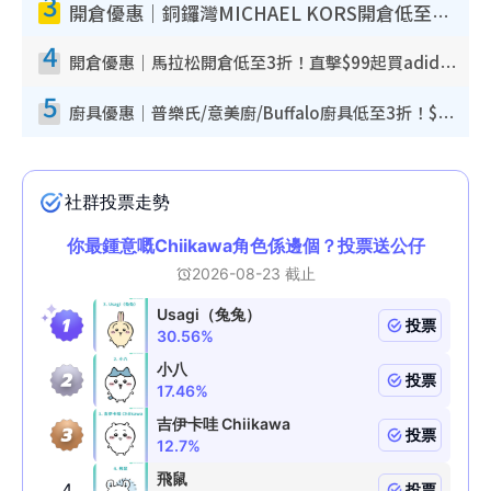
3
開倉優惠｜銅鑼灣MICHAEL KORS開倉低至17折！直擊$500起買手袋/銀包/鞋款 必買經典Jet Set系列
4
開倉優惠｜馬拉松開倉低至3折！直擊$99起買adidas／New Balance／Puma鞋款 STANLEY保溫杯劈價至$119起
5
廚具優惠｜普樂氏/意美廚/Buffalo廚具低至3折！$89起買煎鍋／炒鑊／個人鍋 同場小家電激減至$99起