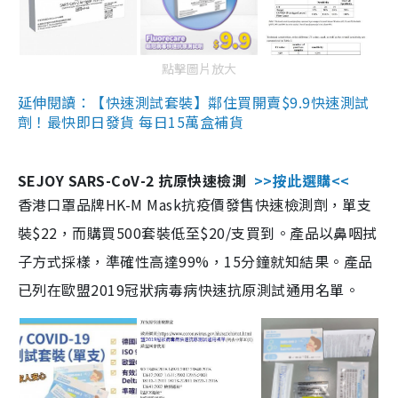
點擊圖片放大
延伸閱讀：【快速測試套裝】鄰住買開賣$9.9快速測試
劑！最快即日發貨 每日15萬盒補貨
SEJOY SARS-CoV-2 抗原快速檢測
>>按此選購<<
香港口罩品牌HK-M Mask抗疫價發售快速檢測劑，單支
裝$22，而購買500套裝低至$20/支買到。產品以鼻咽拭
子方式採樣，準確性高達99%，15分鐘就知結果。產品
已列在歐盟2019冠狀病毒病快速抗原測試通用名單。