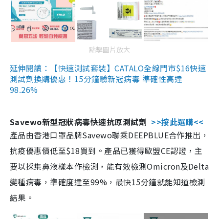
點擊圖片放大
延伸閱讀：【快速測試套裝】CATALO全線門市$16快速
測試劑換購優惠！15分鐘驗新冠病毒 準確性高達
98.26%
Savewo新型冠狀病毒快速抗原測試劑
>>按此選購<<
產品由香港口罩品牌Savewo聯乘DEEPBLUE合作推出，
抗疫優惠價低至$18買到。產品已獲得歐盟CE認證，主
要以採集鼻液樣本作檢測，能有效檢測Omicron及Delta
變種病毒，準確度達至99%，最快15分鐘就能知道檢測
結果。