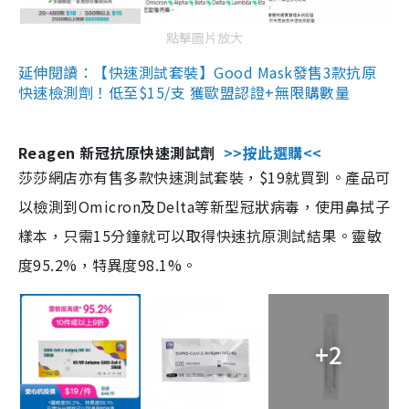
點擊圖片放大
延伸閱讀：【快速測試套裝】Good Mask發售3款抗原
快速檢測劑！低至$15/支 獲歐盟認證+無限購數量
Reagen 新冠抗原快速測試劑
>>按此選購<<
莎莎網店亦有售多款快速測試套裝，$19就買到。產品可
以檢測到Omicron及Delta等新型冠狀病毒，使用鼻拭子
樣本，只需15分鐘就可以取得快速抗原測試結果。靈敏
度95.2%，特異度98.1%。
+2