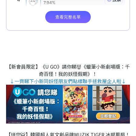
【新會員限定】《U GO》請你睇👹《蠟筆小新劇場版：千
奇百怪！我的妖怪假期》！
↓一齊睇下小新同妖怪朋友們點樣聯手拯救屋企人啦↓
【送您🐯】韓國超人氣文創品牌MUZIK TIGER 冰感風扇！