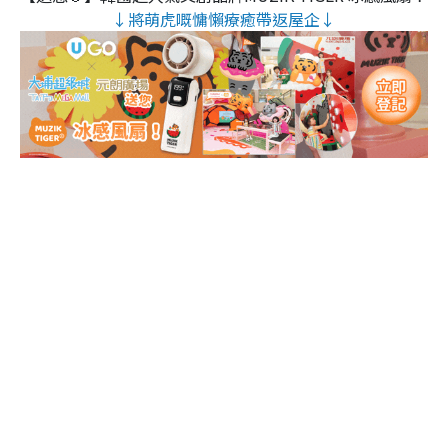
↓將萌虎嘅慵懶療癒帶返屋企↓