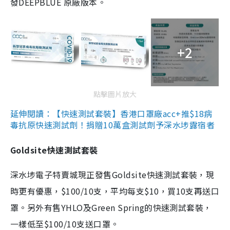
發DEEPBLUE 原廠版本。
+2
點擊圖片放大
延伸閱讀：【快速測試套裝】香港口罩廠acc+推$18病
毒抗原快速測試劑！捐贈10萬盒測試劑予深水埗露宿者
Goldsite快速測試套裝
深水埗電子特賣城現正發售Goldsite快速測試套裝，現
時更有優惠，$100/10支，平均每支$10，買10支再送口
罩。另外有售YHLO及Green Spring的快速測試套裝，
一樣低至$100/10支送口罩。