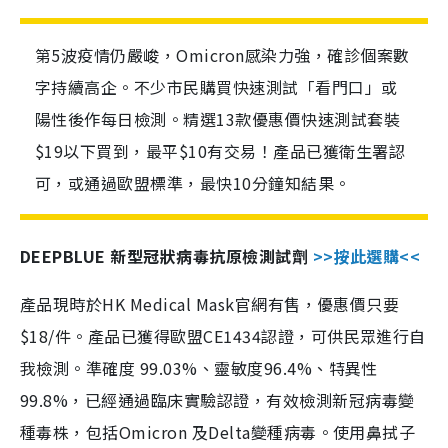
第5波疫情仍嚴峻，Omicron感染力強，確診個案數
字持續高企。不少市民購買快速測試「看門口」或
陽性後作每日檢測。精選13款優惠價快速測試套裝
$19以下買到，最平$10有交易！產品已獲衛生署認
可，或通過歐盟標準，最快10分鐘知結果。
DEEPBLUE 新型冠狀病毒抗原檢測試劑
>>按此選購<<
產品現時於HK Medical Mask官網有售，優惠價只要
$18/件。產品已獲得歐盟CE1434認證，可供民眾進行自
我檢測。準確度 99.03%、靈敏度96.4%、特異性
99.8%，已經通過臨床實驗認證，有效檢測新冠病毒變
種毒株，包括Omicron 及Delta變種病毒。使用鼻拭子