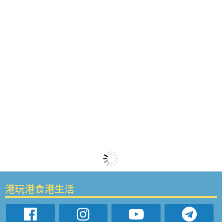
港玩港食港生活