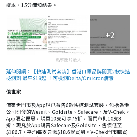
樣本，15分鐘知結果。
+2
點擊圖片放大
延伸閱讀：【快速測試套裝】香港口罩品牌開賣2款快速
檢測劑 最平$18起 ！可檢測Delta/Omicron病毒
億世家
億家世門市及App現已有售6款快速測試套裝，包括香港
公司研發的Wesail、Goldsite、Safecare、及V-Chek。
App限定優惠，購買10支可享75折，而門市則10支8
折。現凡於App購買Safecare及Goldsite，售價低至
$186.7，平均每支只需$18.6就買到。V-Chek門市購買