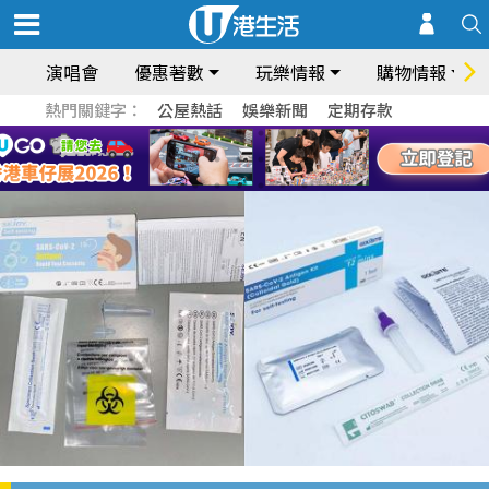
演唱會
優惠著數
玩樂情報
購物情報
熱門關鍵字：
公屋熱話
娛樂新聞
定期存款