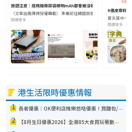
香港
旅遊注意｜搭飛機帶尿袋標明mAh都會被沒收😱出發前切記檢查「1
#連皮帶籽都
（文章由風傳媒授權轉載） 準備前往韓國旅遊的民眾，近期要特別留
夏天其中一種時
閱讀更多
閱讀更多
港生活限時優惠情報
1
長者優惠｜OK便利店推樂悠咭優惠！買麵包/牛奶/保健品拍卡即減
2
【8月生日優惠2026】全港85大食買玩著數攻略 自助餐/火鍋放題同行免費＋誠品/DONKI送現金券