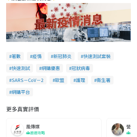
著數
疫情
新冠肺炎
快速測試套裝
快速測試
網購優惠
冠狀病毒
SARS－CoV－2
歐盟
護理
衞生署
網購平台
更多真實評價
風傳媒
營養教
旅遊攻略
生