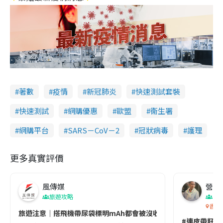
著數
疫情
新冠肺炎
快速測試套裝
快速測試
網購優惠
歐盟
衞生署
網購平台
SARS－CoV－2
冠狀病毒
護理
更多真實評價
風傳媒
營養教
旅遊攻略
生
香港
旅遊注意｜搭飛機帶尿袋標明mAh都會被沒收😱出發前切記檢查「1
#連皮帶籽都