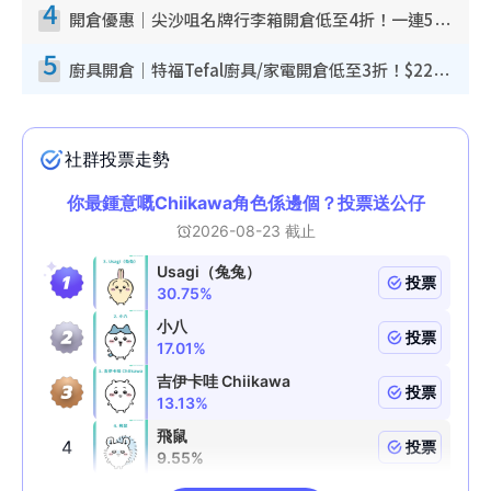
4
開倉優惠｜尖沙咀名牌行李箱開倉低至4折！一連5日 American Tourister/ace./Hallmark $200起！
5
廚具開倉｜特福Tefal廚具/家電開倉低至3折！$220起買平底鍋/炒鑊/湯煲！電飯煲/吸塵機/燙斗$418起