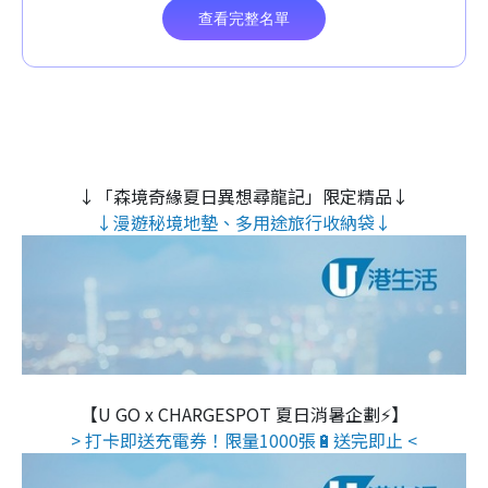
↓「森境奇緣夏日異想尋龍記」限定精品↓
↓漫遊秘境地墊、多用途旅行收納袋↓
【U GO x CHARGESPOT 夏日消暑企劃⚡】
> 打卡即送充電券！限量1000張🔋送完即止 <