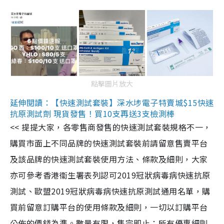
點擊圖片放大
延伸閱讀：【快速測試套裝】深水埗電子特賣城$15快速
抗原測試劑 現貨發售！買10支再送3支檢測棒
<< 提提大家，各零售商發售的快速測試套裝規格不一，
購買市面上不同品牌的快速測試套裝前請留意售賣平台
及該品牌的快速測試套裝使用方法、條款及細則，大家
亦可參考香港衞生署表列認可2019冠狀病毒病快速抗原
測試、歐盟2019冠狀病毒病快速抗原測試通用名單，購
買前留意訂購平台的使用條款及細則，一切以訂購平台
公佈的價錢為準。數量有限，售完即止；所有優惠細則