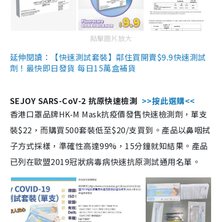
點擊圖片放大
延伸閱讀：【快速測試套裝】鄰住買開賣$9.9快速測試
劑！最快即日發貨 每日15萬盒補貨
SEJOY SARS-CoV-2 抗原快速檢測
>>按此選購<<
香港口罩品牌HK-M Mask抗疫價發售快速檢測劑，單支
裝$22，而購買500套裝低至$20/支買到。產品以鼻咽拭
子方式採樣，準確性高達99%，15分鐘就知結果。產品
已列在歐盟2019冠狀病毒病快速抗原測試通用名單。