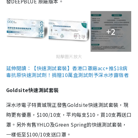
發DEEPBLUE 原廠版本。
+2
點擊圖片放大
延伸閱讀：【快速測試套裝】香港口罩廠acc+推$18病
毒抗原快速測試劑！捐贈10萬盒測試劑予深水埗露宿者
Goldsite快速測試套裝
深水埗電子特賣城現正發售Goldsite快速測試套裝，現
時更有優惠，$100/10支，平均每支$10，買10支再送口
罩。另外有售YHLO及Green Spring的快速測試套裝，
一樣低至$100/10支送口罩。