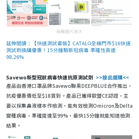
點擊圖片放大
延伸閱讀：【快速測試套裝】CATALO全線門市$16快速
測試劑換購優惠！15分鐘驗新冠病毒 準確性高達
98.26%
Savewo新型冠狀病毒快速抗原測試劑
>>按此選購<<
產品由香港口罩品牌Savewo聯乘DEEPBLUE合作推出，
抗疫優惠價低至$18買到。產品已獲得歐盟CE認證，主
要以採集鼻液樣本作檢測，能有效檢測Omicron及Delta
變種病毒，準確度達至99%，最快15分鐘就能知道檢測
結果。