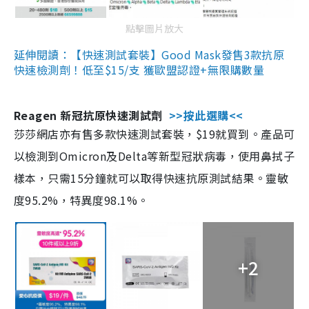
點擊圖片放大
延伸閱讀：【快速測試套裝】Good Mask發售3款抗原
快速檢測劑！低至$15/支 獲歐盟認證+無限購數量
Reagen 新冠抗原快速測試劑
>>按此選購<<
莎莎網店亦有售多款快速測試套裝，$19就買到。產品可
以檢測到Omicron及Delta等新型冠狀病毒，使用鼻拭子
樣本，只需15分鐘就可以取得快速抗原測試結果。靈敏
度95.2%，特異度98.1%。
+2