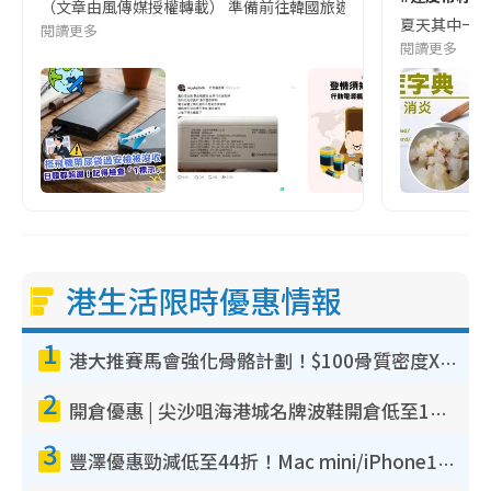
（文章由風傳媒授權轉載） 準備前往韓國旅遊的民眾，近期要特別留
夏天其中一種時
閱讀更多
閱讀更多
港生活限時優惠情報
1
港大推賽馬會強化骨骼計劃！$100骨質密度X光檢查 完成免費運動訓練送超市禮券！附參加資格
2
開倉優惠 | 尖沙咀海港城名牌波鞋開倉低至1折！On鞋$899起／Joy&Peace鞋履$98起
3
豐澤優惠勁減低至44折！Mac mini/iPhone17Pro大減價！廚房家電$220起