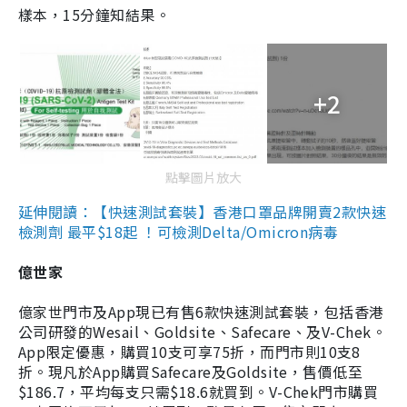
樣本，15分鐘知結果。
+2
點擊圖片放大
延伸閱讀：【快速測試套裝】香港口罩品牌開賣2款快速
檢測劑 最平$18起 ！可檢測Delta/Omicron病毒
億世家
億家世門市及App現已有售6款快速測試套裝，包括香港
公司研發的Wesail、Goldsite、Safecare、及V-Chek。
App限定優惠，購買10支可享75折，而門市則10支8
折。現凡於App購買Safecare及Goldsite，售價低至
$186.7，平均每支只需$18.6就買到。V-Chek門市購買