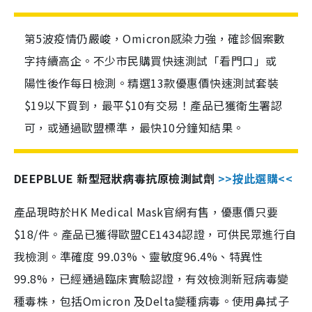
第5波疫情仍嚴峻，Omicron感染力強，確診個案數
字持續高企。不少市民購買快速測試「看門口」或
陽性後作每日檢測。精選13款優惠價快速測試套裝
$19以下買到，最平$10有交易！產品已獲衛生署認
可，或通過歐盟標準，最快10分鐘知結果。
DEEPBLUE 新型冠狀病毒抗原檢測試劑
>>按此選購<<
產品現時於HK Medical Mask官網有售，優惠價只要
$18/件。產品已獲得歐盟CE1434認證，可供民眾進行自
我檢測。準確度 99.03%、靈敏度96.4%、特異性
99.8%，已經通過臨床實驗認證，有效檢測新冠病毒變
種毒株，包括Omicron 及Delta變種病毒。使用鼻拭子