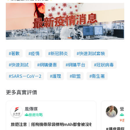
著數
疫情
新冠肺炎
快速測試套裝
快速測試
網購優惠
網購平台
冠狀病毒
SARS－CoV－2
護理
歐盟
衞生署
更多真實評價
風傳媒
營養教
旅遊攻略
生
香港
旅遊注意｜搭飛機帶尿袋標明mAh都會被沒收😱出發前切記檢查「1
#連皮帶籽都