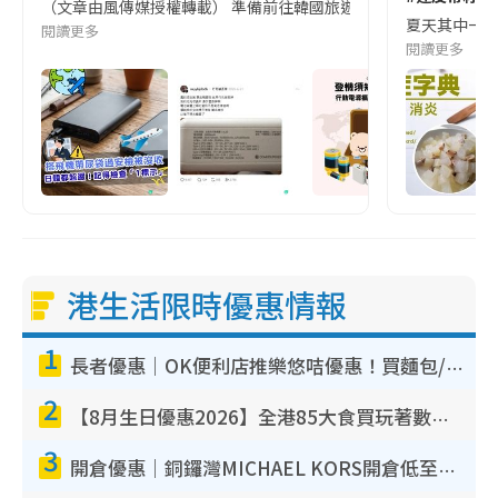
（文章由風傳媒授權轉載） 準備前往韓國旅遊的民眾，近期要特別留
夏天其中一種時
閱讀更多
閱讀更多
港生活限時優惠情報
1
長者優惠｜OK便利店推樂悠咭優惠！買麵包/牛奶/保健品拍卡即減
2
【8月生日優惠2026】全港85大食買玩著數攻略 自助餐/火鍋放題同行免費＋誠品/DONKI送現金券
3
開倉優惠｜銅鑼灣MICHAEL KORS開倉低至17折！直擊$500起買手袋/銀包/鞋款 必買經典Jet Set系列