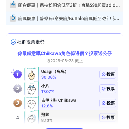
4
開倉優惠｜馬拉松開倉低至3折！直擊$99起買adidas／New Balance／Puma鞋款 STANLEY保溫杯劈價至$119起
5
廚具優惠｜普樂氏/意美廚/Buffalo廚具低至3折！$89起買煎鍋／炒鑊／個人鍋 同場小家電激減至$99起