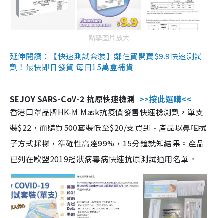
點擊圖片放大
延伸閱讀：【快速測試套裝】鄰住買開賣$9.9快速測試
劑！最快即日發貨 每日15萬盒補貨
SEJOY SARS-CoV-2 抗原快速檢測
>>按此選購<<
香港口罩品牌HK-M Mask抗疫價發售快速檢測劑，單支
裝$22，而購買500套裝低至$20/支買到。產品以鼻咽拭
子方式採樣，準確性高達99%，15分鐘就知結果。產品
已列在歐盟2019冠狀病毒病快速抗原測試通用名單。