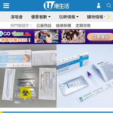
演唱會
優惠著數
玩樂情報
購物情報
熱門關鍵字：
公屋熱話
娛樂新聞
定期存款