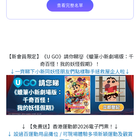
【新會員限定】《U GO》請你睇👹《蠟筆小新劇場版：千
奇百怪！我的妖怪假期》！
↓一齊睇下小新同妖怪朋友們點樣聯手拯救屋企人啦↓
↓ 【免費送】香港運動節2026電子門票！↓
↓ 設過百運動用品攤位 / 可現場體驗多項新穎運動及觀賞