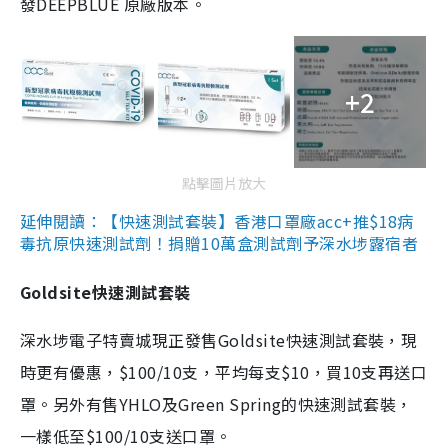
發DEEPBLUE 原廠版本。
+2
點擊圖片放大
延伸閱讀：【快速測試套裝】香港口罩廠acc+推$18病
毒抗原快速測試劑！捐贈10萬盒測試劑予深水埗露宿者
Goldsite快速測試套裝
深水埗電子特賣城現正發售Goldsite快速測試套裝，現
時更有優惠，$100/10支，平均每支$10，買10支再送口
罩。另外有售YHLO及Green Spring的快速測試套裝，
一樣低至$100/10支送口罩。