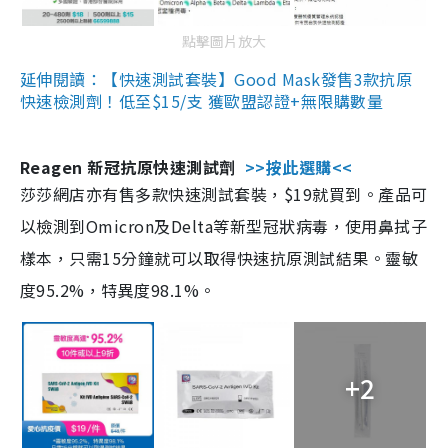
點擊圖片放大
延伸閱讀：【快速測試套裝】Good Mask發售3款抗原
快速檢測劑！低至$15/支 獲歐盟認證+無限購數量
Reagen 新冠抗原快速測試劑
>>按此選購<<
莎莎網店亦有售多款快速測試套裝，$19就買到。產品可
以檢測到Omicron及Delta等新型冠狀病毒，使用鼻拭子
樣本，只需15分鐘就可以取得快速抗原測試結果。靈敏
度95.2%，特異度98.1%。
+2