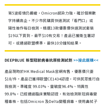
第5波疫情仍嚴峻，Omicron感染力強，確診個案數
字持續高企。不少市民購買快速測試「看門口」或
陽性後作每日檢測。精選13款優惠價快速測試套裝
$19以下買到，最平$10有交易！產品已獲衛生署認
可，或通過歐盟標準，最快10分鐘知結果。
DEEPBLUE 新型冠狀病毒抗原檢測試劑
>>按此選購<<
產品現時於HK Medical Mask官網有售，優惠價只要
$18/件。產品已獲得歐盟CE1434認證，可供民眾進行自
我檢測。準確度 99.03%、靈敏度96.4%、特異性
99.8%，已經通過臨床實驗認證，有效檢測新冠病毒變
種毒株，包括Omicron 及Delta變種病毒。使用鼻拭子