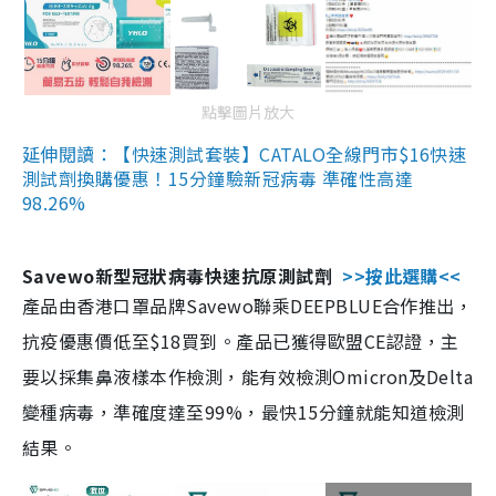
點擊圖片放大
延伸閱讀：【快速測試套裝】CATALO全線門市$16快速
測試劑換購優惠！15分鐘驗新冠病毒 準確性高達
98.26%
Savewo新型冠狀病毒快速抗原測試劑
>>按此選購<<
產品由香港口罩品牌Savewo聯乘DEEPBLUE合作推出，
抗疫優惠價低至$18買到。產品已獲得歐盟CE認證，主
要以採集鼻液樣本作檢測，能有效檢測Omicron及Delta
變種病毒，準確度達至99%，最快15分鐘就能知道檢測
結果。