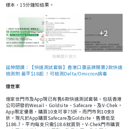
樣本，15分鐘知結果。
+2
點擊圖片放大
延伸閱讀：【快速測試套裝】香港口罩品牌開賣2款快速
檢測劑 最平$18起 ！可檢測Delta/Omicron病毒
億世家
億家世門市及App現已有售6款快速測試套裝，包括香港
公司研發的Wesail、Goldsite、Safecare、及V-Chek。
App限定優惠，購買10支可享75折，而門市則10支8
折。現凡於App購買Safecare及Goldsite，售價低至
$186.7，平均每支只需$18.6就買到。V-Chek門市購買