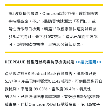
第5波疫情仍嚴峻，Omicron感染力強，確診個案數
字持續高企。不少市民購買快速測試「看門口」或
陽性後作每日檢測。精選13款優惠價快速測試套裝
$19以下買到，最平$10有交易！產品已獲衛生署認
可，或通過歐盟標準，最快10分鐘知結果。
DEEPBLUE 新型冠狀病毒抗原檢測試劑
>>按此選購<<
產品現時於HK Medical Mask官網有售，優惠價只要
$18/件。產品已獲得歐盟CE1434認證，可供民眾進行自
我檢測。準確度 99.03%、靈敏度96.4%、特異性
99.8%，已經通過臨床實驗認證，有效檢測新冠病毒變
種毒株，包括Omicron 及Delta變種病毒。使用鼻拭子