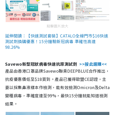
點擊圖片放大
延伸閱讀：【快速測試套裝】CATALO全線門市$16快速
測試劑換購優惠！15分鐘驗新冠病毒 準確性高達
98.26%
Savewo新型冠狀病毒快速抗原測試劑
>>按此選購<<
產品由香港口罩品牌Savewo聯乘DEEPBLUE合作推出，
抗疫優惠價低至$18買到。產品已獲得歐盟CE認證，主
要以採集鼻液樣本作檢測，能有效檢測Omicron及Delta
變種病毒，準確度達至99%，最快15分鐘就能知道檢測
結果。