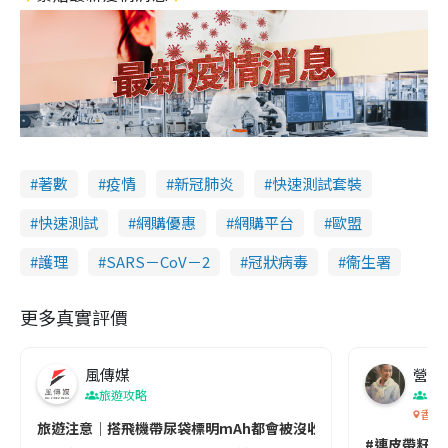
著數
疫情
新冠肺炎
快速測試套裝
快速測試
網購優惠
網購平台
歐盟
護理
SARS－CoV－2
冠狀病毒
衞生署
更多真實評價
風傳媒
營養教
旅遊攻略
生
香港
旅遊注意｜搭飛機帶尿袋標明mAh都會被沒收😱出發前切記檢查「1
#連皮帶籽都