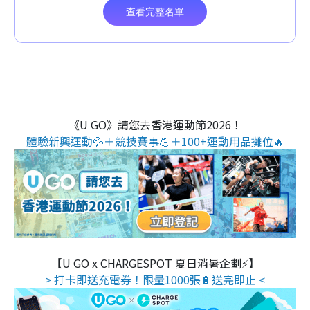
《U GO》請您去香港運動節2026！
體驗新興運動💦＋競技賽事💪＋100+運動用品攤位🔥
【U GO x CHARGESPOT 夏日消暑企劃⚡】
> 打卡即送充電券！限量1000張🔋送完即止 <