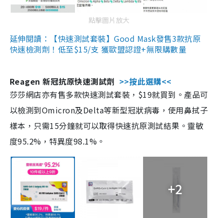
點擊圖片放大
延伸閱讀：【快速測試套裝】Good Mask發售3款抗原
快速檢測劑！低至$15/支 獲歐盟認證+無限購數量
Reagen 新冠抗原快速測試劑
>>按此選購<<
莎莎網店亦有售多款快速測試套裝，$19就買到。產品可
以檢測到Omicron及Delta等新型冠狀病毒，使用鼻拭子
樣本，只需15分鐘就可以取得快速抗原測試結果。靈敏
度95.2%，特異度98.1%。
+2