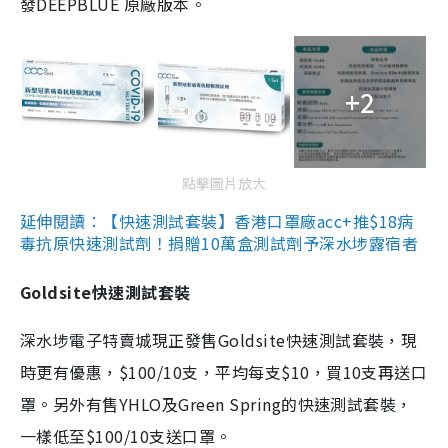
發DEEPBLUE 原廠版本。
+2
點擊圖片放大
延伸閱讀：【快速測試套裝】香港口罩廠acc+推$18病
毒抗原快速測試劑！捐贈10萬盒測試劑予深水埗露宿者
Goldsite快速測試套裝
深水埗電子特賣城現正發售Goldsite快速測試套裝，現
時更有優惠，$100/10支，平均每支$10，買10支再送口
罩。另外有售YHLO及Green Spring的快速測試套裝，
一樣低至$100/10支送口罩。