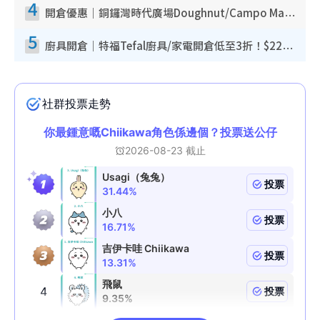
4
開倉優惠｜銅鑼灣時代廣場Doughnut/Campo Marzio開倉低至1折！背囊、書包、手袋劈價$200起
5
廚具開倉｜特福Tefal廚具/家電開倉低至3折！$220起買平底鍋/炒鑊/湯煲！電飯煲/吸塵機/燙斗$418起