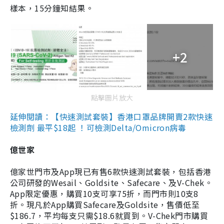
樣本，15分鐘知結果。
+2
點擊圖片放大
延伸閱讀：【快速測試套裝】香港口罩品牌開賣2款快速
檢測劑 最平$18起 ！可檢測Delta/Omicron病毒
億世家
億家世門市及App現已有售6款快速測試套裝，包括香港
公司研發的Wesail、Goldsite、Safecare、及V-Chek。
App限定優惠，購買10支可享75折，而門市則10支8
折。現凡於App購買Safecare及Goldsite，售價低至
$186.7，平均每支只需$18.6就買到。V-Chek門市購買