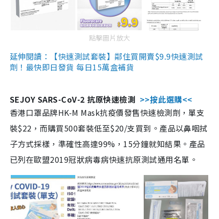
點擊圖片放大
延伸閱讀：【快速測試套裝】鄰住買開賣$9.9快速測試
劑！最快即日發貨 每日15萬盒補貨
SEJOY SARS-CoV-2 抗原快速檢測
>>按此選購<<
香港口罩品牌HK-M Mask抗疫價發售快速檢測劑，單支
裝$22，而購買500套裝低至$20/支買到。產品以鼻咽拭
子方式採樣，準確性高達99%，15分鐘就知結果。產品
已列在歐盟2019冠狀病毒病快速抗原測試通用名單。