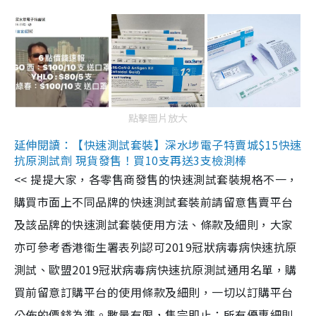
點擊圖片放大
延伸閱讀：【快速測試套裝】深水埗電子特賣城$15快速
抗原測試劑 現貨發售！買10支再送3支檢測棒
<< 提提大家，各零售商發售的快速測試套裝規格不一，
購買市面上不同品牌的快速測試套裝前請留意售賣平台
及該品牌的快速測試套裝使用方法、條款及細則，大家
亦可參考香港衞生署表列認可2019冠狀病毒病快速抗原
測試、歐盟2019冠狀病毒病快速抗原測試通用名單，購
買前留意訂購平台的使用條款及細則，一切以訂購平台
公佈的價錢為準。數量有限，售完即止；所有優惠細則