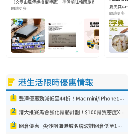
（文章由風傳媒授權轉載） 準備前往韓國旅遊的民眾，近期要特別留
夏天其中一種時
閱讀更多
閱讀更多
港生活限時優惠情報
1
豐澤優惠勁減低至44折！Mac mini/iPhone17Pro大減價！廚房家電$220起
2
港大推賽馬會強化骨骼計劃！$100骨質密度X光檢查 完成免費運動訓練送超市禮券！附參加資格
3
開倉優惠 | 尖沙咀海港城名牌波鞋開倉低至1折！On鞋$899起／Joy&Peace鞋履$98起