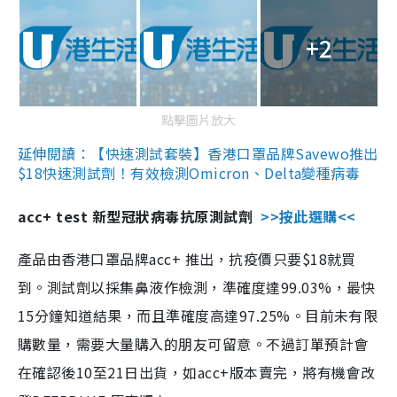
+2
點擊圖片放大
延伸閱讀：【快速測試套裝】香港口罩品牌Savewo推出
$18快速測試劑！有效檢測Omicron、Delta變種病毒
acc+ test 新型冠狀病毒抗原測試劑
>>按此選購<<
產品由香港口罩品牌acc+ 推出，抗疫價只要$18就買
到。測試劑以採集鼻液作檢測，準確度達99.03%，最快
15分鐘知道結果，而且準確度高達97.25%。目前未有限
購數量，需要大量購入的朋友可留意。不過訂單預計會
在確認後10至21日出貨，如acc+版本賣完，將有機會改