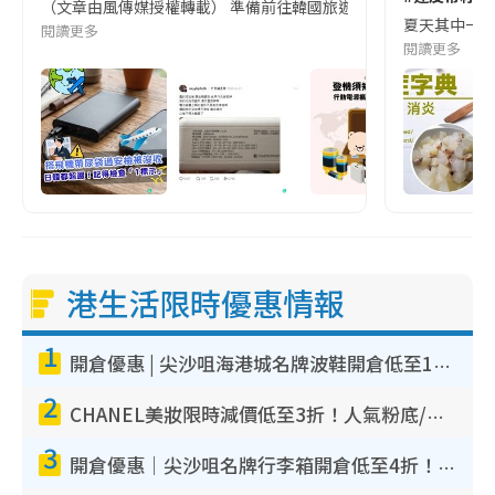
（文章由風傳媒授權轉載） 準備前往韓國旅遊的民眾，近期要特別留
夏天其中一種時
閱讀更多
閱讀更多
港生活限時優惠情報
1
開倉優惠 | 尖沙咀海港城名牌波鞋開倉低至1折！On鞋$899起／Joy&Peace鞋履$98起
2
CHANEL美妝限時減價低至3折！人氣粉底/唇膏/精華液低至$275！COCO香水都有平
3
開倉優惠｜尖沙咀名牌行李箱開倉低至4折！一連5日 American Tourister/ace./Hallmark $200起！