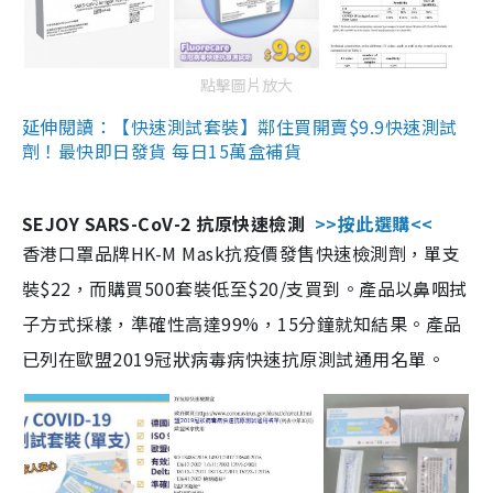
點擊圖片放大
延伸閱讀：【快速測試套裝】鄰住買開賣$9.9快速測試
劑！最快即日發貨 每日15萬盒補貨
SEJOY SARS-CoV-2 抗原快速檢測
>>按此選購<<
香港口罩品牌HK-M Mask抗疫價發售快速檢測劑，單支
裝$22，而購買500套裝低至$20/支買到。產品以鼻咽拭
子方式採樣，準確性高達99%，15分鐘就知結果。產品
已列在歐盟2019冠狀病毒病快速抗原測試通用名單。