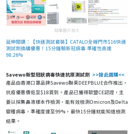
點擊圖片放大
延伸閱讀：【快速測試套裝】CATALO全線門市$16快速
測試劑換購優惠！15分鐘驗新冠病毒 準確性高達
98.26%
Savewo新型冠狀病毒快速抗原測試劑
>>按此選購<<
產品由香港口罩品牌Savewo聯乘DEEPBLUE合作推出，
抗疫優惠價低至$18買到。產品已獲得歐盟CE認證，主
要以採集鼻液樣本作檢測，能有效檢測Omicron及Delta
變種病毒，準確度達至99%，最快15分鐘就能知道檢測
結果。