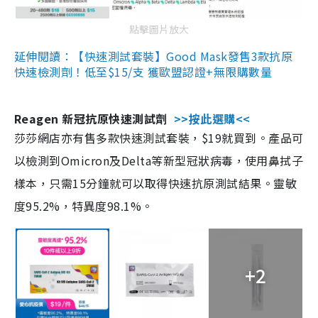
點擊圖片放大
延伸閱讀：【快速測試套裝】Good Mask發售3款抗原
快速檢測劑！低至$15/支 獲歐盟認證+無限購數量
Reagen 新冠抗原快速測試劑
>>按此選購<<
莎莎網店亦有售多款快速測試套裝，$19就買到。產品可
以檢測到Omicron及Delta等新型冠狀病毒，使用鼻拭子
樣本，只需15分鐘就可以取得快速抗原測試結果。靈敏
度95.2%，特異度98.1%。
+2