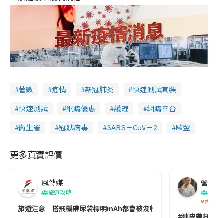
著數
疫情
新冠肺炎
快速測試套裝
快速測試
網購優惠
護理
網購平台
衞生署
冠狀病毒
SARS－CoV－2
歐盟
更多真實評價
風傳媒
營養教
旅遊攻略
生
香港
旅遊注意｜搭飛機帶尿袋標明mAh都會被沒收😱出發前切記檢查「1
#連皮帶籽都