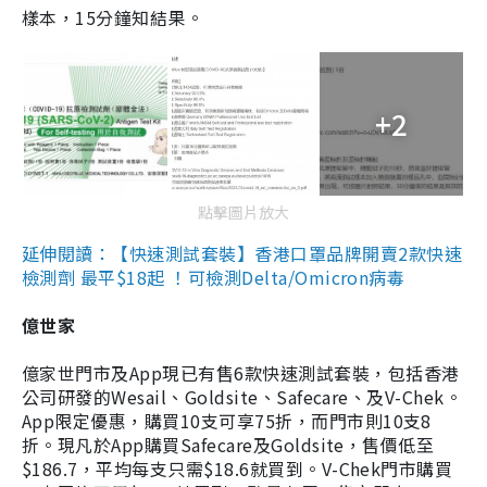
樣本，15分鐘知結果。
+2
點擊圖片放大
延伸閱讀：【快速測試套裝】香港口罩品牌開賣2款快速
檢測劑 最平$18起 ！可檢測Delta/Omicron病毒
億世家
億家世門市及App現已有售6款快速測試套裝，包括香港
公司研發的Wesail、Goldsite、Safecare、及V-Chek。
App限定優惠，購買10支可享75折，而門市則10支8
折。現凡於App購買Safecare及Goldsite，售價低至
$186.7，平均每支只需$18.6就買到。V-Chek門市購買