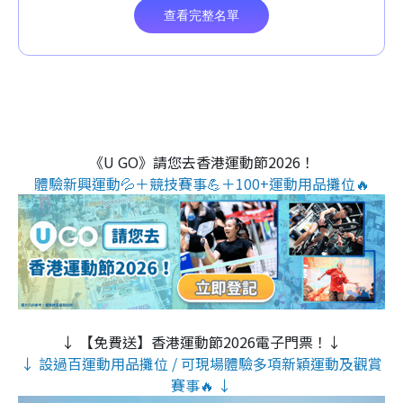
《U GO》請您去香港運動節2026！
體驗新興運動💦＋競技賽事💪＋100+運動用品攤位🔥
↓ 【免費送】香港運動節2026電子門票！↓
↓ 設過百運動用品攤位 / 可現場體驗多項新穎運動及觀賞
賽事🔥 ↓