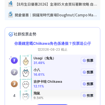
4
【8月生日優惠2026】全港85大食買玩著數攻略 自助餐/火鍋放題同行免費＋誠品/DONKI送現金券
5
開倉優惠｜銅鑼灣時代廣場Doughnut/Campo Marzio開倉低至1折！背囊、書包、手袋劈價$200起