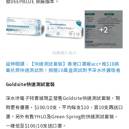
發DEEPBLUE 原廠版本。
+2
點擊圖片放大
延伸閱讀：【快速測試套裝】香港口罩廠acc+推$18病
毒抗原快速測試劑！捐贈10萬盒測試劑予深水埗露宿者
Goldsite快速測試套裝
深水埗電子特賣城現正發售Goldsite快速測試套裝，現
時更有優惠，$100/10支，平均每支$10，買10支再送口
罩。另外有售YHLO及Green Spring的快速測試套裝，
一樣低至$100/10支送口罩。