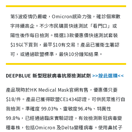
第5波疫情仍嚴峻，Omicron感染力強，確診個案數
字持續高企。不少市民購買快速測試「看門口」或
陽性後作每日檢測。精選13款優惠價快速測試套裝
$19以下買到，最平$10有交易！產品已獲衛生署認
可，或通過歐盟標準，最快10分鐘知結果。
DEEPBLUE 新型冠狀病毒抗原檢測試劑
>>按此選購<<
產品現時於HK Medical Mask官網有售，優惠價只要
$18/件。產品已獲得歐盟CE1434認證，可供民眾進行自
我檢測。準確度 99.03%、靈敏度96.4%、特異性
99.8%，已經通過臨床實驗認證，有效檢測新冠病毒變
種毒株，包括Omicron 及Delta變種病毒。使用鼻拭子