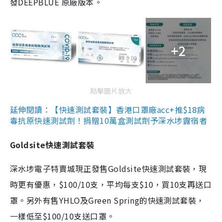
發DEEPBLUE 原廠版本。
+2
點擊圖片放大
延伸閱讀：【快速測試套裝】香港口罩廠acc+推$18病
毒抗原快速測試劑！捐贈10萬盒測試劑予深水埗露宿者
Goldsite快速測試套裝
深水埗電子特賣城現正發售Goldsite快速測試套裝，現
時更有優惠，$100/10支，平均每支$10，買10支再送口
罩。另外有售YHLO及Green Spring的快速測試套裝，
一樣低至$100/10支送口罩。