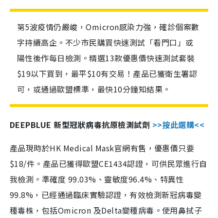
第5波疫情仍嚴峻，Omicron感染力強，確診個案數
字持續高企。不少市民購買快速測試「看門口」或
陽性後作每日檢測。精選13款優惠價快速測試套裝
$19以下買到，最平$10有交易！產品已獲衛生署認
可，或通過歐盟標準，最快10分鐘知結果。
DEEPBLUE 新型冠狀病毒抗原檢測試劑
>>按此選購<<
產品現時於HK Medical Mask官網有售，優惠價只要
$18/件。產品已獲得歐盟CE1434認證，可供民眾進行自
我檢測。準確度 99.03%、靈敏度96.4%、特異性
99.8%，已經通過臨床實驗認證，有效檢測新冠病毒變
種毒株，包括Omicron 及Delta變種病毒。使用鼻拭子