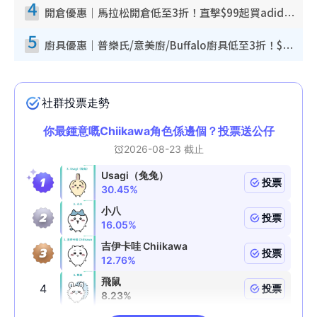
4
開倉優惠｜馬拉松開倉低至3折！直擊$99起買adidas／New Balance／Puma鞋款 STANLEY保溫杯劈價至$119起
5
廚具優惠｜普樂氏/意美廚/Buffalo廚具低至3折！$89起買煎鍋／炒鑊／個人鍋 同場小家電激減至$99起