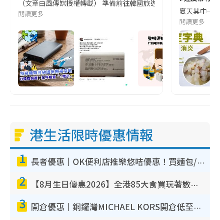
（文章由風傳媒授權轉載） 準備前往韓國旅遊的民眾，近期要特別留
夏天其中一種時
閱讀更多
閱讀更多
港生活限時優惠情報
1
長者優惠｜OK便利店推樂悠咭優惠！買麵包/牛奶/保健品拍卡即減
2
【8月生日優惠2026】全港85大食買玩著數攻略 自助餐/火鍋放題同行免費＋誠品/DONKI送現金券
3
開倉優惠｜銅鑼灣MICHAEL KORS開倉低至17折！直擊$500起買手袋/銀包/鞋款 必買經典Jet Set系列