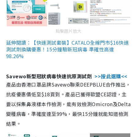
點擊圖片放大
延伸閱讀：【快速測試套裝】CATALO全線門市$16快速
測試劑換購優惠！15分鐘驗新冠病毒 準確性高達
98.26%
Savewo新型冠狀病毒快速抗原測試劑
>>按此選購<<
產品由香港口罩品牌Savewo聯乘DEEPBLUE合作推出，
抗疫優惠價低至$18買到。產品已獲得歐盟CE認證，主
要以採集鼻液樣本作檢測，能有效檢測Omicron及Delta
變種病毒，準確度達至99%，最快15分鐘就能知道檢測
結果。