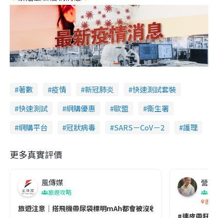
著數
疫情
新冠肺炎
快速測試套裝
快速測試
網購優惠
歐盟
衞生署
網購平台
冠狀病毒
SARS－CoV－2
護理
更多真實評價
風傳媒
營養教
旅遊攻略
生
香港
旅遊注意｜搭飛機帶尿袋標明mAh都會被沒收😱出發前切記檢查「1
#連皮帶籽都