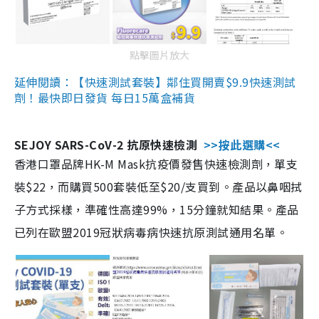
點擊圖片放大
延伸閱讀：【快速測試套裝】鄰住買開賣$9.9快速測試
劑！最快即日發貨 每日15萬盒補貨
SEJOY SARS-CoV-2 抗原快速檢測
>>按此選購<<
香港口罩品牌HK-M Mask抗疫價發售快速檢測劑，單支
裝$22，而購買500套裝低至$20/支買到。產品以鼻咽拭
子方式採樣，準確性高達99%，15分鐘就知結果。產品
已列在歐盟2019冠狀病毒病快速抗原測試通用名單。