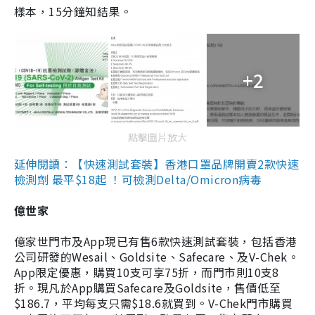
樣本，15分鐘知結果。
+2
點擊圖片放大
延伸閱讀：【快速測試套裝】香港口罩品牌開賣2款快速
檢測劑 最平$18起 ！可檢測Delta/Omicron病毒
億世家
億家世門市及App現已有售6款快速測試套裝，包括香港
公司研發的Wesail、Goldsite、Safecare、及V-Chek。
App限定優惠，購買10支可享75折，而門市則10支8
折。現凡於App購買Safecare及Goldsite，售價低至
$186.7，平均每支只需$18.6就買到。V-Chek門市購買