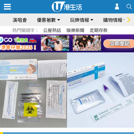
演唱會
優惠著數
玩樂情報
購物情報
熱門關鍵字：
公屋熱話
娛樂新聞
定期存款