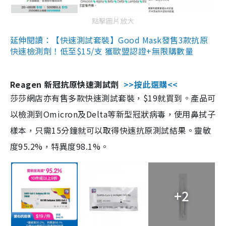
點擊圖片放大
延伸閱讀：【快速測試套裝】Good Mask發售3款抗原
快速檢測劑！低至$15/支 獲歐盟認證+無限購數量
Reagen 新冠抗原快速測試劑
>>按此選購<<
莎莎網店亦有售多款快速測試套裝，$19就買到。產品可
以檢測到Omicron及Delta等新型冠狀病毒，使用鼻拭子
樣本，只需15分鐘就可以取得快速抗原測試結果。靈敏
度95.2%，特異度98.1%。
+2