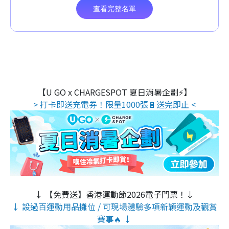
【U GO x CHARGESPOT 夏日消暑企劃⚡】
> 打卡即送充電券！限量1000張🔋送完即止 <
↓ 【免費送】香港運動節2026電子門票！↓
↓ 設過百運動用品攤位 / 可現場體驗多項新穎運動及觀賞
賽事🔥 ↓