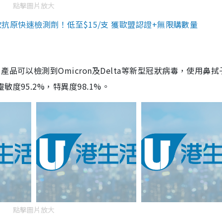
點擊圖片放大
3款抗原快速檢測劑！低至$15/支 獲歐盟認證+無限購數量
品可以檢測到Omicron及Delta等新型冠狀病毒，使用鼻拭
度95.2%，特異度98.1%。
點擊圖片放大