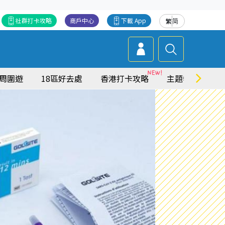
社群打卡攻略
商戶中心
下載 App
繁
简
周圍遊
18區好去處
香港打卡攻略
主題特集