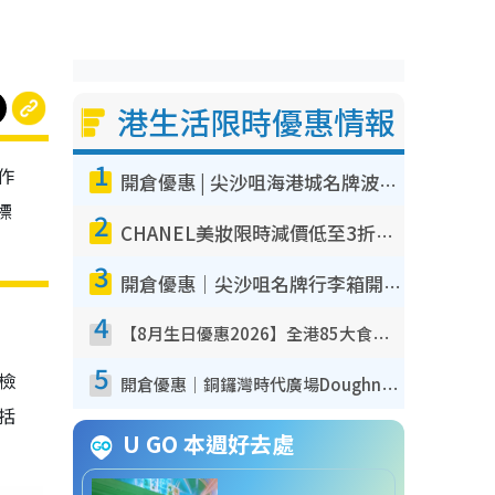
港生活限時優惠情報
1
作
開倉優惠 | 尖沙咀海港城名牌波鞋開倉低至1折！On鞋$899起／Joy&Peace鞋履$98起
標
2
CHANEL美妝限時減價低至3折！人氣粉底/唇膏/精華液低至$275！COCO香水都有平
3
開倉優惠｜尖沙咀名牌行李箱開倉低至4折！一連5日 American Tourister/ace./Hallmark $200起！
4
【8月生日優惠2026】全港85大食買玩著數攻略 自助餐/火鍋放題同行免費＋誠品/DONKI送現金券
5
我檢
開倉優惠｜銅鑼灣時代廣場Doughnut/Campo Marzio開倉低至1折！背囊、書包、手袋劈價$200起
包括
U GO 本週好去處