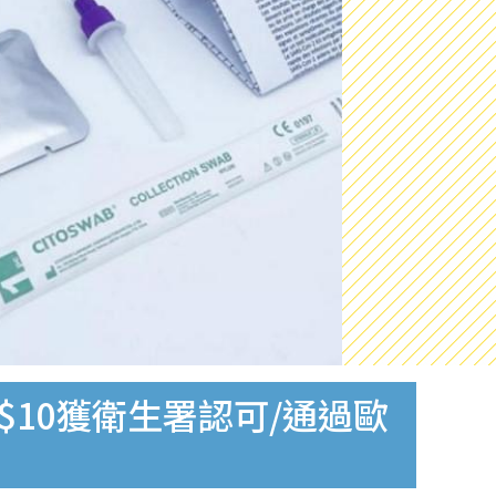
$10獲衛生署認可/通過歐