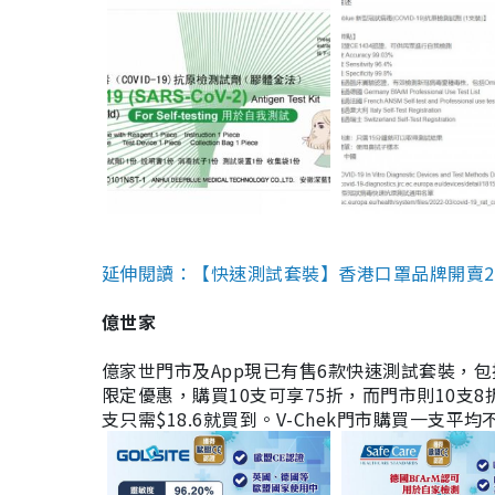
延伸閱讀：【快速測試套裝】香港口罩品牌開賣2款快速
億世家
億家世門市及App現已有售6款快速測試套裝，包括香港公司
限定優惠，購買10支可享75折，而門市則10支8折。現
支只需$18.6就買到。V-Chek門市購買一支平