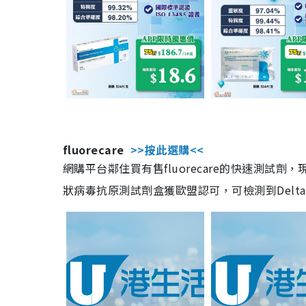
fluorecare
>>按此選購<<
網購平台鄰住買有售fluorecare的快速測試
狀病毒抗原測試劑盒獲歐盟認可，可檢測到Delta及