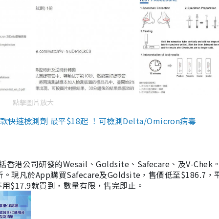
點擊圖片放大
檢測劑 最平$18起 ！可檢測Delta/Omicron病毒
研發的Wesail、Goldsite、Safecare、及V-Chek。
凡於App購買Safecare及Goldsite，售價低至$186.7
均不用$17.9就買到，數量有限，售完即止。