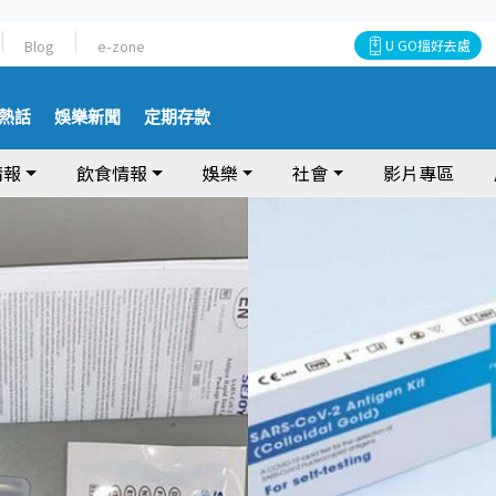
Blog
e-zone
U GO搵好去處
熱話
娛樂新聞
定期存款
情報
飲食情報
娛樂
社會
影片專區