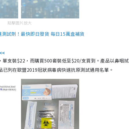
點擊圖片放大
速測試劑！最快即日發貨 每日15萬盒補貨
<<
，單支裝$22，而購買500套裝低至$20/支買到。產品以鼻咽
品已列在歐盟2019冠狀病毒病快速抗原測試通用名單。