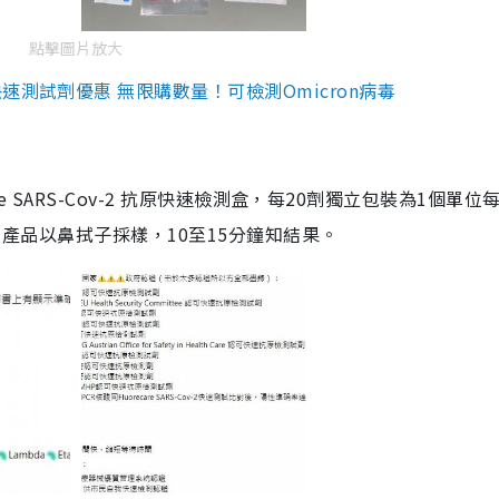
點擊圖片放大
測試劑優惠 無限購數量！可檢測Omicron病毒
are SARS-Cov-2 抗原快速檢測盒，每20劑獨立包裝為1個單位
5。產品以鼻拭子採樣，10至15分鐘知結果。