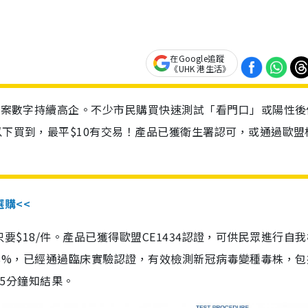
在Google追蹤
《UHK 港生活》
診個案數字持續高企。不少市民購買快速測試「看門口」或陽性後
以下買到，最平$10有交易！產品已獲衛生署認可，或通過歐盟
選購<<
惠價只要$18/件。產品已獲得歐盟CE1434認證，可供民眾進行自
性99.8%，已經通過臨床實驗認證，有效檢測新冠病毒變種毒株，
，15分鐘知結果。