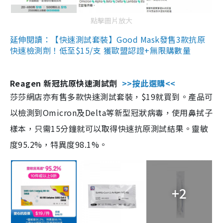
點擊圖片放大
延伸閱讀：【快速測試套裝】Good Mask發售3款抗原
快速檢測劑！低至$15/支 獲歐盟認證+無限購數量
Reagen 新冠抗原快速測試劑
>>按此選購<<
莎莎網店亦有售多款快速測試套裝，$19就買到。產品可
以檢測到Omicron及Delta等新型冠狀病毒，使用鼻拭子
樣本，只需15分鐘就可以取得快速抗原測試結果。靈敏
度95.2%，特異度98.1%。
+2