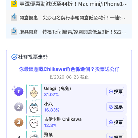
3
豐澤優惠勁減低至44折！Mac mini/iPhone17Pro大減價！廚房家電$220起
4
開倉優惠｜尖沙咀名牌行李箱開倉低至4折！一連5日 American Tourister/ace./Hallmark $200起！
5
廚具開倉｜特福Tefal廚具/家電開倉低至3折！$220起買平底鍋/炒鑊/湯煲！電飯煲/吸塵機/燙斗$418起