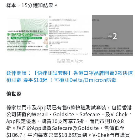
樣本，15分鐘知結果。
+2
點擊圖片放大
延伸閱讀：【快速測試套裝】香港口罩品牌開賣2款快速
檢測劑 最平$18起 ！可檢測Delta/Omicron病毒
億世家
億家世門市及App現已有售6款快速測試套裝，包括香港
公司研發的Wesail、Goldsite、Safecare、及V-Chek。
App限定優惠，購買10支可享75折，而門市則10支8
折。現凡於App購買Safecare及Goldsite，售價低至
$186.7，平均每支只需$18.6就買到。V-Chek門市購買