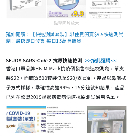
點擊圖片放大
延伸閱讀：【快速測試套裝】鄰住買開賣$9.9快速測試
劑！最快即日發貨 每日15萬盒補貨
SEJOY SARS-CoV-2 抗原快速檢測
>>按此選購<<
香港口罩品牌HK-M Mask抗疫價發售快速檢測劑，單支
裝$22，而購買500套裝低至$20/支買到。產品以鼻咽拭
子方式採樣，準確性高達99%，15分鐘就知結果。產品
已列在歐盟2019冠狀病毒病快速抗原測試通用名單。