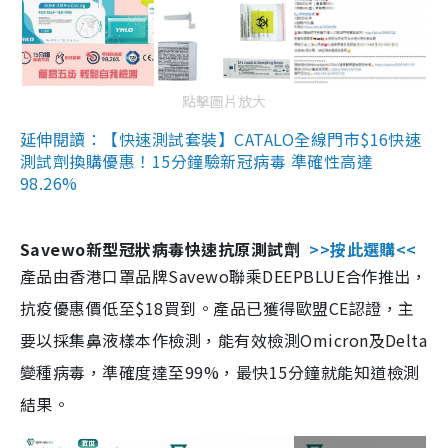
點擊圖片放大
延伸閱讀：【快速測試套裝】CATALO全線門市$16快速
測試劑換購優惠！15分鐘驗新冠病毒 準確性高達
98.26%
Savewo新型冠狀病毒快速抗原測試劑
>>按此選購<<
產品由香港口罩品牌Savewo聯乘DEEPBLUE合作推出，
抗疫優惠價低至$18買到。產品已獲得歐盟CE認證，主
要以採集鼻液樣本作檢測，能有效檢測Omicron及Delta
變種病毒，準確度達至99%，最快15分鐘就能知道檢測
結果。