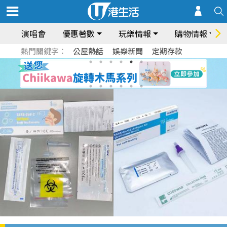
演唱會
優惠著數
玩樂情報
購物情報
熱門關鍵字：
公屋熱話
娛樂新聞
定期存款