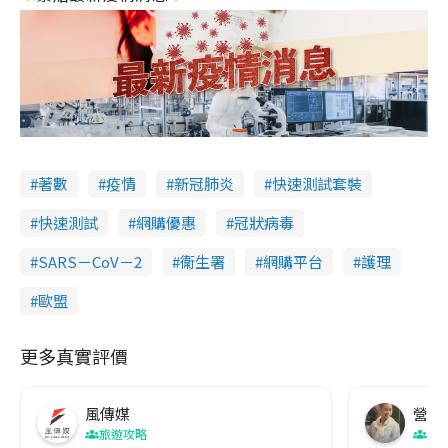
著數
疫情
新冠肺炎
快速測試套裝
快速測試
網購優惠
冠狀病毒
SARS－CoV－2
衞生署
網購平台
護理
歐盟
更多真實評價
風傳媒
營養教
旅遊攻略
生