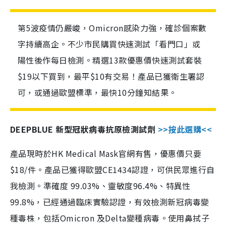
第5波疫情仍嚴峻，Omicron感染力強，確診個案數
字持續高企。不少市民購買快速測試「看門口」或
陽性後作每日檢測。精選13款優惠價快速測試套裝
$19以下買到，最平$10有交易！產品已獲衛生署認
可，或通過歐盟標準，最快10分鐘知結果。
DEEPBLUE 新型冠狀病毒抗原檢測試劑
>>按此選購<<
產品現時於HK Medical Mask官網有售，優惠價只要
$18/件。產品已獲得歐盟CE1434認證，可供民眾進行自
我檢測。準確度 99.03%、靈敏度96.4%、特異性
99.8%，已經通過臨床實驗認證，有效檢測新冠病毒變
種毒株，包括Omicron 及Delta變種病毒。使用鼻拭子