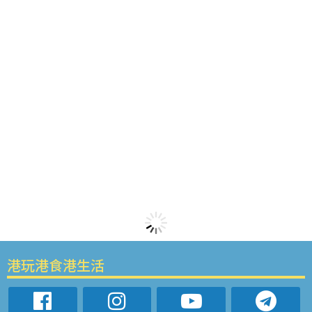
港玩港食港生活