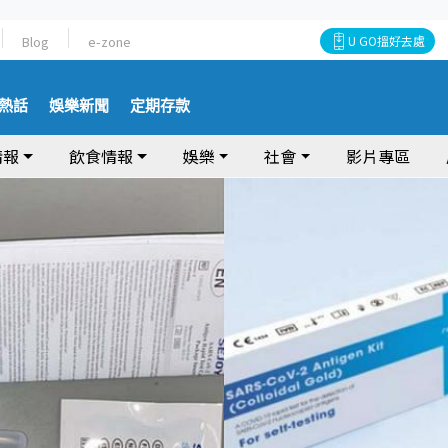
Blog
e-zone
U GO搵好去處
熱話
娛樂新聞
定期存款
情報
飲食情報
娛樂
社會
影片專區