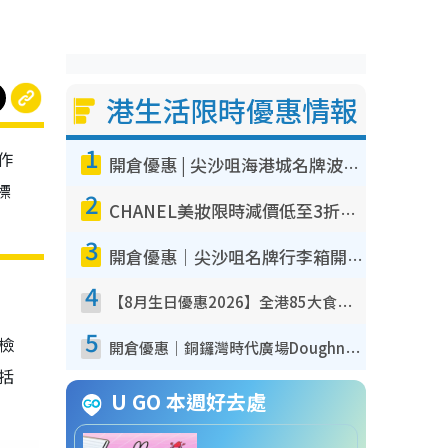
港生活限時優惠情報
1
作
開倉優惠 | 尖沙咀海港城名牌波鞋開倉低至1折！On鞋$899起／Joy&Peace鞋履$98起
標
2
CHANEL美妝限時減價低至3折！人氣粉底/唇膏/精華液低至$275！COCO香水都有平
3
開倉優惠｜尖沙咀名牌行李箱開倉低至4折！一連5日 American Tourister/ace./Hallmark $200起！
4
【8月生日優惠2026】全港85大食買玩著數攻略 自助餐/火鍋放題同行免費＋誠品/DONKI送現金券
5
我檢
開倉優惠｜銅鑼灣時代廣場Doughnut/Campo Marzio開倉低至1折！背囊、書包、手袋劈價$200起
包括
U GO 本週好去處