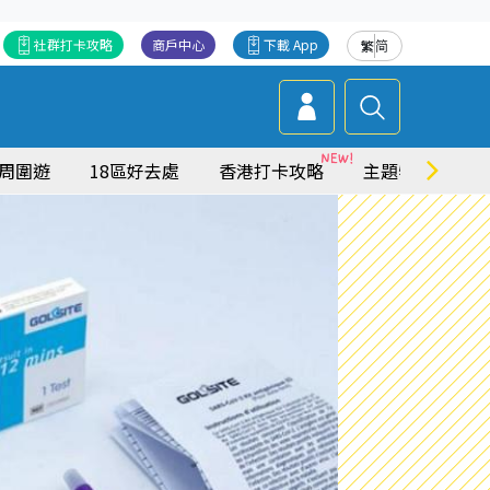
社群打卡攻略
商戶中心
下載 App
繁
简
周圍遊
18區好去處
香港打卡攻略
主題特集