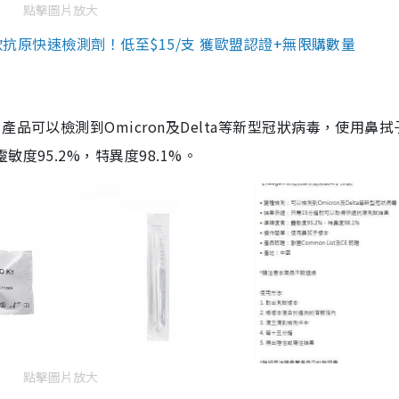
點擊圖片放大
3款抗原快速檢測劑！低至$15/支 獲歐盟認證+無限購數量
品可以檢測到Omicron及Delta等新型冠狀病毒，使用鼻拭
度95.2%，特異度98.1%。
點擊圖片放大