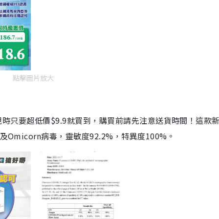
點擊圖片放大
劑，現時只要超低價$9.9就買到，購買前請先注意送貨時間！這款
Omicorn病毒，靈敏度92.2%，特異度100%。