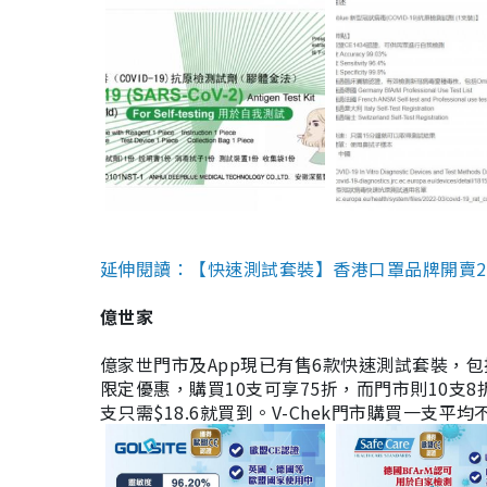
延伸閱讀：【快速測試套裝】香港口罩品牌開賣2款快速
億世家
億家世門市及App現已有售6款快速測試套裝，包括香港公司
限定優惠，購買10支可享75折，而門市則10支8折。現
支只需$18.6就買到。V-Chek門市購買一支平