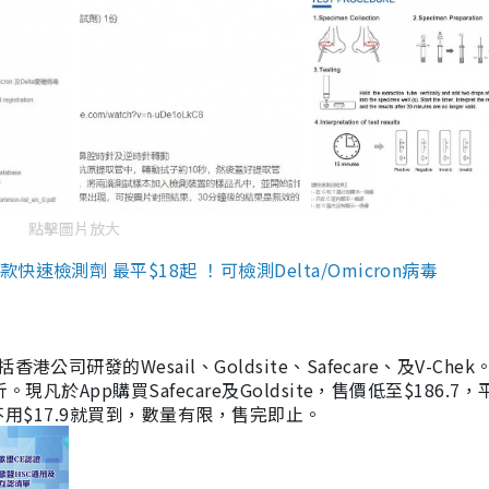
點擊圖片放大
檢測劑 最平$18起 ！可檢測Delta/Omicron病毒
研發的Wesail、Goldsite、Safecare、及V-Chek。
凡於App購買Safecare及Goldsite，售價低至$186.7
均不用$17.9就買到，數量有限，售完即止。