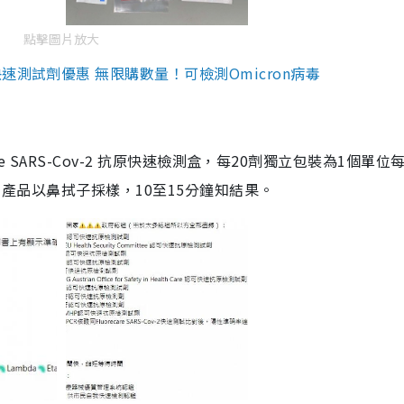
點擊圖片放大
測試劑優惠 無限購數量！可檢測Omicron病毒
are SARS-Cov-2 抗原快速檢測盒，每20劑獨立包裝為1個單位
5。產品以鼻拭子採樣，10至15分鐘知結果。