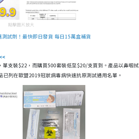
點擊圖片放大
速測試劑！最快即日發貨 每日15萬盒補貨
<<
，單支裝$22，而購買500套裝低至$20/支買到。產品以鼻咽
品已列在歐盟2019冠狀病毒病快速抗原測試通用名單。