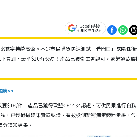
在Google追蹤
《UHK 港生活》
診個案數字持續高企。不少市民購買快速測試「看門口」或陽性後
以下買到，最平$10有交易！產品已獲衛生署認可，或通過歐盟
選購<<
惠價只要$18/件。產品已獲得歐盟CE1434認證，可供民眾進行自
性99.8%，已經通過臨床實驗認證，有效檢測新冠病毒變種毒株，
，15分鐘知結果。