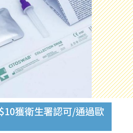
$10獲衛生署認可/通過歐