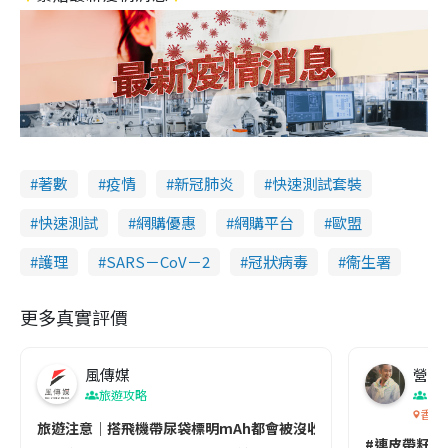
著數
疫情
新冠肺炎
快速測試套裝
快速測試
網購優惠
網購平台
歐盟
護理
SARS－CoV－2
冠狀病毒
衞生署
更多真實評價
風傳媒
營養教
旅遊攻略
生
香港
旅遊注意｜搭飛機帶尿袋標明mAh都會被沒收😱出發前切記檢查「1
#連皮帶籽都