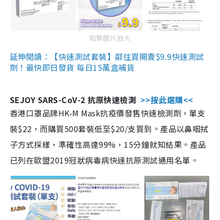
點擊圖片放大
延伸閱讀：【快速測試套裝】鄰住買開賣$9.9快速測試
劑！最快即日發貨 每日15萬盒補貨
SEJOY SARS-CoV-2 抗原快速檢測
>>按此選購<<
香港口罩品牌HK-M Mask抗疫價發售快速檢測劑，單支
裝$22，而購買500套裝低至$20/支買到。產品以鼻咽拭
子方式採樣，準確性高達99%，15分鐘就知結果。產品
已列在歐盟2019冠狀病毒病快速抗原測試通用名單。