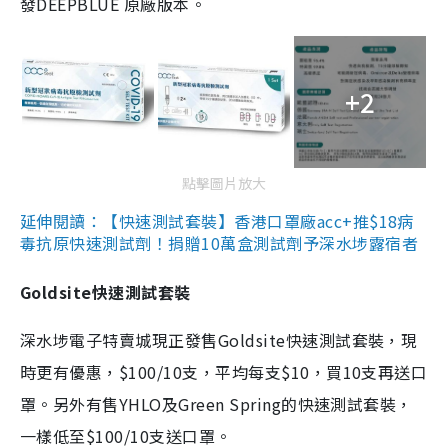
發DEEPBLUE 原廠版本。
+2
點擊圖片放大
延伸閱讀：【快速測試套裝】香港口罩廠acc+推$18病
毒抗原快速測試劑！捐贈10萬盒測試劑予深水埗露宿者
Goldsite快速測試套裝
深水埗電子特賣城現正發售Goldsite快速測試套裝，現
時更有優惠，$100/10支，平均每支$10，買10支再送口
罩。另外有售YHLO及Green Spring的快速測試套裝，
一樣低至$100/10支送口罩。