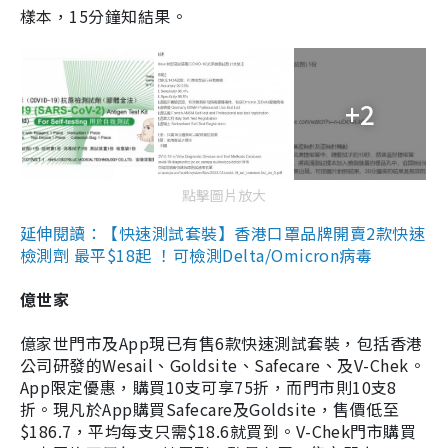
樣本，15分鐘知結果。
+2
點擊圖片放大
延伸閱讀：【快速測試套裝】香港口罩品牌開賣2款快速
檢測劑 最平$18起 ！可檢測Delta/Omicron病毒
億世家
億家世門市及App現已有售6款快速測試套裝，包括香港
公司研發的Wesail、Goldsite、Safecare、及V-Chek。
App限定優惠，購買10支可享75折，而門市則10支8
折。現凡於App購買Safecare及Goldsite，售價低至
$186.7，平均每支只需$18.6就買到。V-Chek門市購買