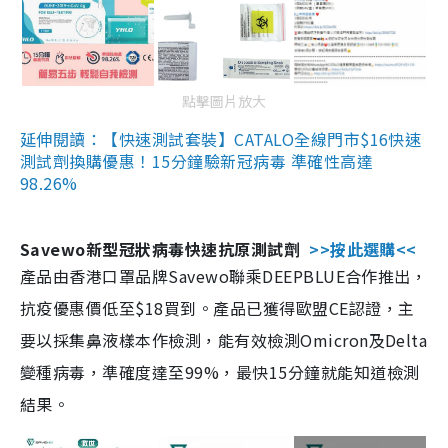
點擊圖片放大
延伸閱讀：【快速測試套裝】CATALO全線門市$16快速
測試劑換購優惠！15分鐘驗新冠病毒 準確性高達
98.26%
Savewo新型冠狀病毒快速抗原測試劑
>>按此選購<<
產品由香港口罩品牌Savewo聯乘DEEPBLUE合作推出，
抗疫優惠價低至$18買到。產品已獲得歐盟CE認證，主
要以採集鼻液樣本作檢測，能有效檢測Omicron及Delta
變種病毒，準確度達至99%，最快15分鐘就能知道檢測
結果。