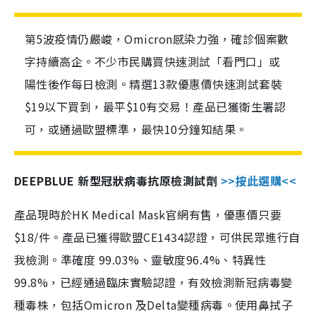
第5波疫情仍嚴峻，Omicron感染力強，確診個案數
字持續高企。不少市民購買快速測試「看門口」或
陽性後作每日檢測。精選13款優惠價快速測試套裝
$19以下買到，最平$10有交易！產品已獲衛生署認
可，或通過歐盟標準，最快10分鐘知結果。
DEEPBLUE 新型冠狀病毒抗原檢測試劑
>>按此選購<<
產品現時於HK Medical Mask官網有售，優惠價只要
$18/件。產品已獲得歐盟CE1434認證，可供民眾進行自
我檢測。準確度 99.03%、靈敏度96.4%、特異性
99.8%，已經通過臨床實驗認證，有效檢測新冠病毒變
種毒株，包括Omicron 及Delta變種病毒。使用鼻拭子