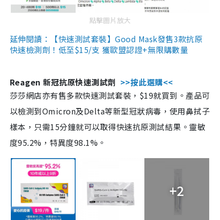
點擊圖片放大
延伸閱讀：【快速測試套裝】Good Mask發售3款抗原
快速檢測劑！低至$15/支 獲歐盟認證+無限購數量
Reagen 新冠抗原快速測試劑
>>按此選購<<
莎莎網店亦有售多款快速測試套裝，$19就買到。產品可
以檢測到Omicron及Delta等新型冠狀病毒，使用鼻拭子
樣本，只需15分鐘就可以取得快速抗原測試結果。靈敏
度95.2%，特異度98.1%。
+2