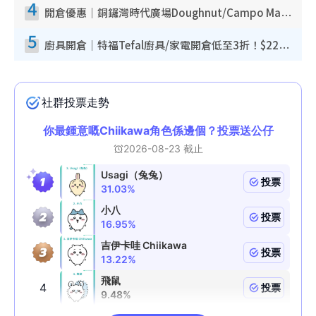
4
開倉優惠｜銅鑼灣時代廣場Doughnut/Campo Marzio開倉低至1折！背囊、書包、手袋劈價$200起
5
廚具開倉｜特福Tefal廚具/家電開倉低至3折！$220起買平底鍋/炒鑊/湯煲！電飯煲/吸塵機/燙斗$418起