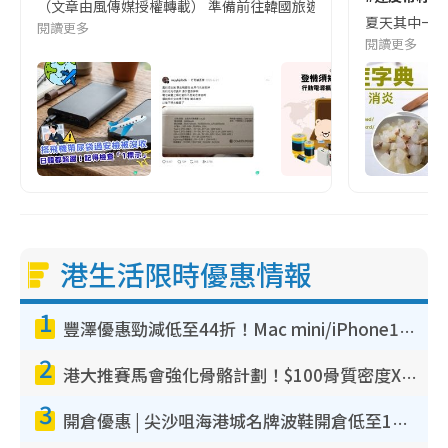
（文章由風傳媒授權轉載） 準備前往韓國旅遊的民眾，近期要特別留
夏天其中一種時
閱讀更多
閱讀更多
港生活限時優惠情報
1
豐澤優惠勁減低至44折！Mac mini/iPhone17Pro大減價！廚房家電$220起
2
港大推賽馬會強化骨骼計劃！$100骨質密度X光檢查 完成免費運動訓練送超市禮券！附參加資格
3
開倉優惠 | 尖沙咀海港城名牌波鞋開倉低至1折！On鞋$899起／Joy&Peace鞋履$98起