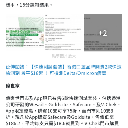
樣本，15分鐘知結果。
+2
點擊圖片放大
延伸閱讀：【快速測試套裝】香港口罩品牌開賣2款快速
檢測劑 最平$18起 ！可檢測Delta/Omicron病毒
億世家
億家世門市及App現已有售6款快速測試套裝，包括香港
公司研發的Wesail、Goldsite、Safecare、及V-Chek。
App限定優惠，購買10支可享75折，而門市則10支8
折。現凡於App購買Safecare及Goldsite，售價低至
$186.7，平均每支只需$18.6就買到。V-Chek門市購買