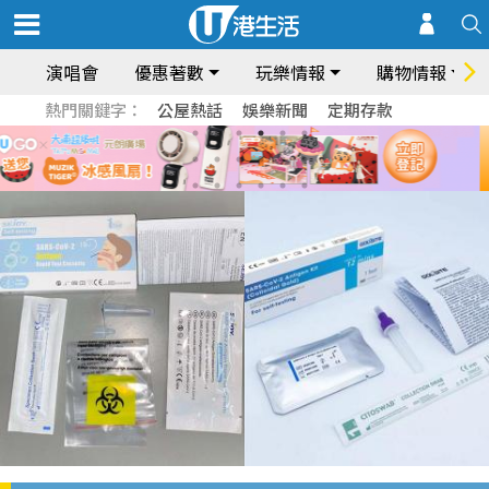
演唱會
優惠著數
玩樂情報
購物情報
熱門關鍵字：
公屋熱話
娛樂新聞
定期存款