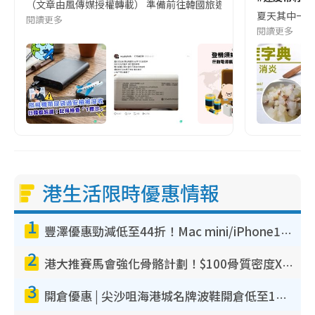
（文章由風傳媒授權轉載） 準備前往韓國旅遊的民眾，近期要特別留
夏天其中一種時
閱讀更多
閱讀更多
港生活限時優惠情報
1
豐澤優惠勁減低至44折！Mac mini/iPhone17Pro大減價！廚房家電$220起
2
港大推賽馬會強化骨骼計劃！$100骨質密度X光檢查 完成免費運動訓練送超市禮券！附參加資格
3
開倉優惠 | 尖沙咀海港城名牌波鞋開倉低至1折！On鞋$899起／Joy&Peace鞋履$98起