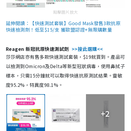
點擊圖片放大
延伸閱讀：【快速測試套裝】Good Mask發售3款抗原
快速檢測劑！低至$15/支 獲歐盟認證+無限購數量
Reagen 新冠抗原快速測試劑
>>按此選購<<
莎莎網店亦有售多款快速測試套裝，$19就買到。產品可
以檢測到Omicron及Delta等新型冠狀病毒，使用鼻拭子
樣本，只需15分鐘就可以取得快速抗原測試結果。靈敏
度95.2%，特異度98.1%。
+2