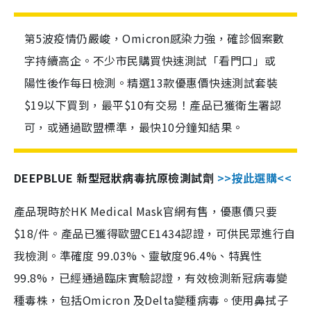
第5波疫情仍嚴峻，Omicron感染力強，確診個案數
字持續高企。不少市民購買快速測試「看門口」或
陽性後作每日檢測。精選13款優惠價快速測試套裝
$19以下買到，最平$10有交易！產品已獲衛生署認
可，或通過歐盟標準，最快10分鐘知結果。
DEEPBLUE 新型冠狀病毒抗原檢測試劑
>>按此選購<<
產品現時於HK Medical Mask官網有售，優惠價只要
$18/件。產品已獲得歐盟CE1434認證，可供民眾進行自
我檢測。準確度 99.03%、靈敏度96.4%、特異性
99.8%，已經通過臨床實驗認證，有效檢測新冠病毒變
種毒株，包括Omicron 及Delta變種病毒。使用鼻拭子