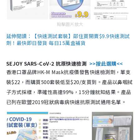
點擊圖片放大
延伸閱讀：【快速測試套裝】鄰住買開賣$9.9快速測試
劑！最快即日發貨 每日15萬盒補貨
SEJOY SARS-CoV-2 抗原快速檢測
>>按此選購<<
香港口罩品牌HK-M Mask抗疫價發售快速檢測劑，單支
裝$22，而購買500套裝低至$20/支買到。產品以鼻咽拭
子方式採樣，準確性高達99%，15分鐘就知結果。產品
已列在歐盟2019冠狀病毒病快速抗原測試通用名單。