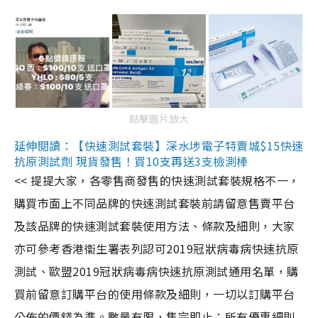
點擊圖片放大
延伸閱讀：【快速測試套裝】深水埗電子特賣城$15快速
抗原測試劑 現貨發售！買10支再送3支檢測棒
<< 提提大家，各零售商發售的快速測試套裝規格不一，
購買市面上不同品牌的快速測試套裝前請留意售賣平台
及該品牌的快速測試套裝使用方法、條款及細則，大家
亦可參考香港衞生署表列認可2019冠狀病毒病快速抗原
測試、歐盟2019冠狀病毒病快速抗原測試通用名單，購
買前留意訂購平台的使用條款及細則，一切以訂購平台
公佈的價錢為準。數量有限，售完即止；所有優惠細則