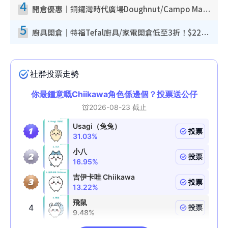
4
開倉優惠｜銅鑼灣時代廣場Doughnut/Campo Marzio開倉低至1折！背囊、書包、手袋劈價$200起
5
廚具開倉｜特福Tefal廚具/家電開倉低至3折！$220起買平底鍋/炒鑊/湯煲！電飯煲/吸塵機/燙斗$418起