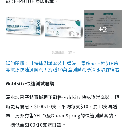
發DEEPBLUE 原廠版本。
+2
點擊圖片放大
延伸閱讀：【快速測試套裝】香港口罩廠acc+推$18病
毒抗原快速測試劑！捐贈10萬盒測試劑予深水埗露宿者
Goldsite快速測試套裝
深水埗電子特賣城現正發售Goldsite快速測試套裝，現
時更有優惠，$100/10支，平均每支$10，買10支再送口
罩。另外有售YHLO及Green Spring的快速測試套裝，
一樣低至$100/10支送口罩。