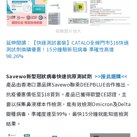
點擊圖片放大
延伸閱讀：【快速測試套裝】CATALO全線門市$16快速
測試劑換購優惠！15分鐘驗新冠病毒 準確性高達
98.26%
Savewo新型冠狀病毒快速抗原測試劑
>>按此選購<<
產品由香港口罩品牌Savewo聯乘DEEPBLUE合作推出，
抗疫優惠價低至$18買到。產品已獲得歐盟CE認證，主
要以採集鼻液樣本作檢測，能有效檢測Omicron及Delta
變種病毒，準確度達至99%，最快15分鐘就能知道檢測
結果。