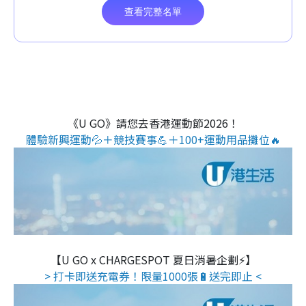
《U GO》請您去香港運動節2026！
體驗新興運動💦＋競技賽事💪＋100+運動用品攤位🔥
【U GO x CHARGESPOT 夏日消暑企劃⚡】
> 打卡即送充電券！限量1000張🔋送完即止 <