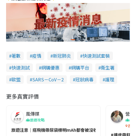
著數
疫情
新冠肺炎
快速測試套裝
快速測試
網購優惠
網購平台
衞生署
歐盟
SARS－CoV－2
冠狀病毒
護理
更多真實評價
風傳媒
營養教
旅遊攻略
生
香港
旅遊注意｜搭飛機帶尿袋標明mAh都會被沒收😱出發前切記檢查「1
#連皮帶籽都