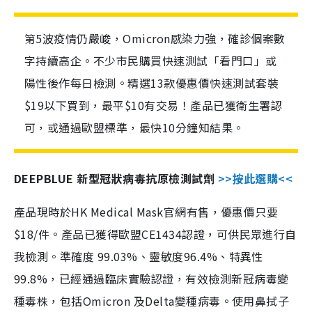
第5波疫情仍嚴峻，Omicron感染力強，確診個案數
字持續高企。不少市民購買快速測試「看門口」或
陽性後作每日檢測。精選13款優惠價快速測試套裝
$19以下買到，最平$10有交易！產品已獲衛生署認
可，或通過歐盟標準，最快10分鐘知結果。
DEEPBLUE 新型冠狀病毒抗原檢測試劑
>>按此選購<<
產品現時於HK Medical Mask官網有售，優惠價只要
$18/件。產品已獲得歐盟CE1434認證，可供民眾進行自
我檢測。準確度 99.03%、靈敏度96.4%、特異性
99.8%，已經通過臨床實驗認證，有效檢測新冠病毒變
種毒株，包括Omicron 及Delta變種病毒。使用鼻拭子