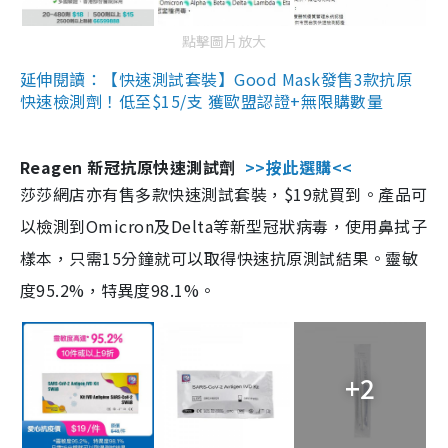
點擊圖片放大
延伸閱讀：【快速測試套裝】Good Mask發售3款抗原
快速檢測劑！低至$15/支 獲歐盟認證+無限購數量
Reagen 新冠抗原快速測試劑
>>按此選購<<
莎莎網店亦有售多款快速測試套裝，$19就買到。產品可
以檢測到Omicron及Delta等新型冠狀病毒，使用鼻拭子
樣本，只需15分鐘就可以取得快速抗原測試結果。靈敏
度95.2%，特異度98.1%。
+2