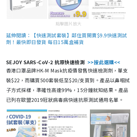
點擊圖片放大
延伸閱讀：【快速測試套裝】鄰住買開賣$9.9快速測試
劑！最快即日發貨 每日15萬盒補貨
SEJOY SARS-CoV-2 抗原快速檢測
>>按此選購<<
香港口罩品牌HK-M Mask抗疫價發售快速檢測劑，單支
裝$22，而購買500套裝低至$20/支買到。產品以鼻咽拭
子方式採樣，準確性高達99%，15分鐘就知結果。產品
已列在歐盟2019冠狀病毒病快速抗原測試通用名單。