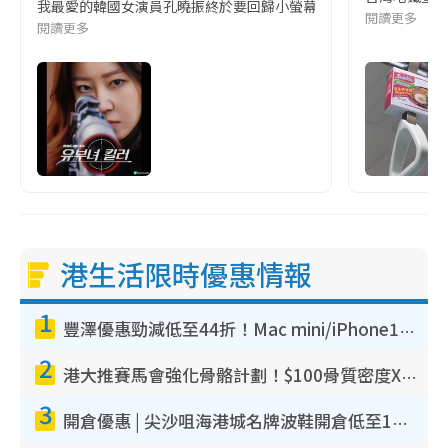
我最愛的韓國女演員孔曉振終於要回歸小螢幕啦!這次的劇本改編自同名
閱讀更多
閱讀更多
港生活限時優惠情報
1
豐澤優惠勁減低至44折！Mac mini/iPhone17Pro大減價！廚房家電$220起
2
港大推賽馬會強化骨骼計劃！$100骨質密度X光檢查 完成免費運動訓練送超市禮券！附參加資格
3
開倉優惠 | 尖沙咀海港城名牌波鞋開倉低至1折！On鞋$899起／Joy&Peace鞋履$98起