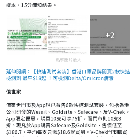
樣本，15分鐘知結果。
+2
點擊圖片放大
延伸閱讀：【快速測試套裝】香港口罩品牌開賣2款快速
檢測劑 最平$18起 ！可檢測Delta/Omicron病毒
億世家
億家世門市及App現已有售6款快速測試套裝，包括香港
公司研發的Wesail、Goldsite、Safecare、及V-Chek。
App限定優惠，購買10支可享75折，而門市則10支8
折。現凡於App購買Safecare及Goldsite，售價低至
$186.7，平均每支只需$18.6就買到。V-Chek門市購買