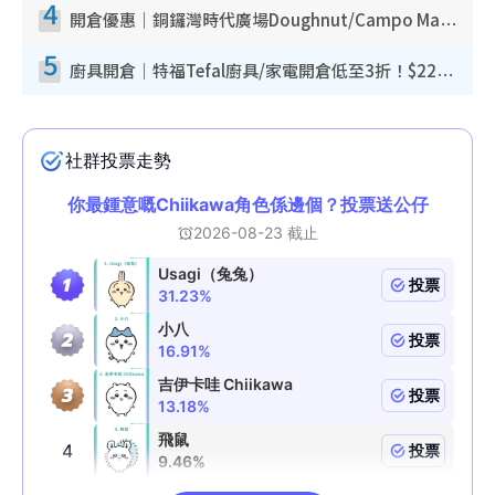
4
開倉優惠｜銅鑼灣時代廣場Doughnut/Campo Marzio開倉低至1折！背囊、書包、手袋劈價$200起
5
廚具開倉｜特福Tefal廚具/家電開倉低至3折！$220起買平底鍋/炒鑊/湯煲！電飯煲/吸塵機/燙斗$418起