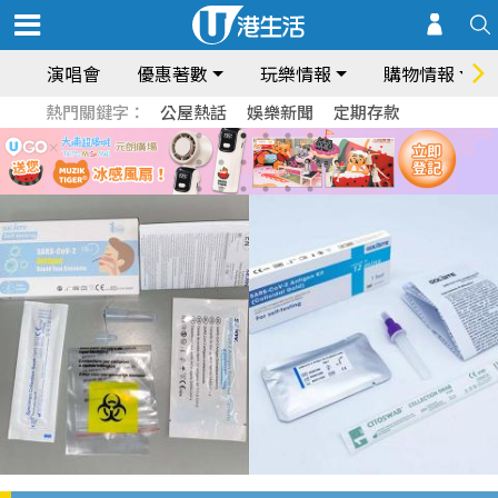
演唱會
優惠著數
玩樂情報
購物情報
熱門關鍵字：
公屋熱話
娛樂新聞
定期存款