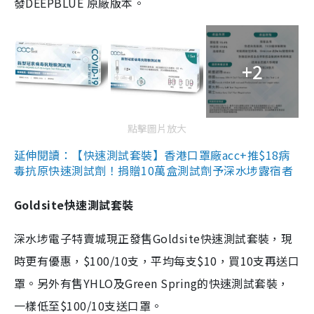
發DEEPBLUE 原廠版本。
+2
點擊圖片放大
延伸閱讀：【快速測試套裝】香港口罩廠acc+推$18病
毒抗原快速測試劑！捐贈10萬盒測試劑予深水埗露宿者
Goldsite快速測試套裝
深水埗電子特賣城現正發售Goldsite快速測試套裝，現
時更有優惠，$100/10支，平均每支$10，買10支再送口
罩。另外有售YHLO及Green Spring的快速測試套裝，
一樣低至$100/10支送口罩。