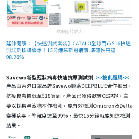
點擊圖片放大
延伸閱讀：【快速測試套裝】CATALO全線門市$16快速
測試劑換購優惠！15分鐘驗新冠病毒 準確性高達
98.26%
Savewo新型冠狀病毒快速抗原測試劑
>>按此選購<<
產品由香港口罩品牌Savewo聯乘DEEPBLUE合作推出，
抗疫優惠價低至$18買到。產品已獲得歐盟CE認證，主
要以採集鼻液樣本作檢測，能有效檢測Omicron及Delta
變種病毒，準確度達至99%，最快15分鐘就能知道檢測
結果。