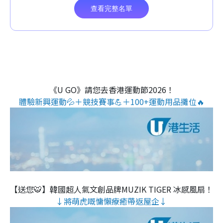
《U GO》請您去香港運動節2026！
體驗新興運動💦＋競技賽事💪＋100+運動用品攤位🔥
【送您🐯】韓國超人氣文創品牌MUZIK TIGER 冰感風扇！
↓將萌虎嘅慵懶療癒帶返屋企↓