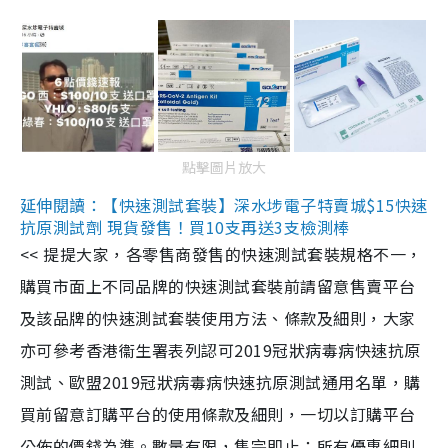
點擊圖片放大
延伸閱讀：【快速測試套裝】深水埗電子特賣城$15快速
抗原測試劑 現貨發售！買10支再送3支檢測棒
<< 提提大家，各零售商發售的快速測試套裝規格不一，
購買市面上不同品牌的快速測試套裝前請留意售賣平台
及該品牌的快速測試套裝使用方法、條款及細則，大家
亦可參考香港衞生署表列認可2019冠狀病毒病快速抗原
測試、歐盟2019冠狀病毒病快速抗原測試通用名單，購
買前留意訂購平台的使用條款及細則，一切以訂購平台
公佈的價錢為準。數量有限，售完即止；所有優惠細則