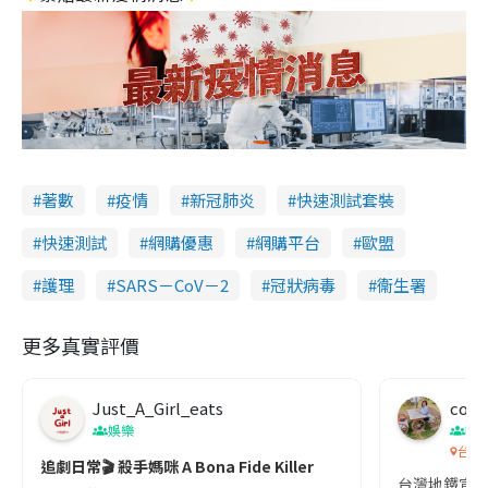
著數
疫情
新冠肺炎
快速測試套裝
快速測試
網購優惠
網購平台
歐盟
護理
SARS－CoV－2
冠狀病毒
衞生署
更多真實評價
Just_A_Girl_eats
co c
娛樂
吹
台灣
追劇日常🎬 殺手媽咪 A Bona Fide Killer
台灣地鐵宣