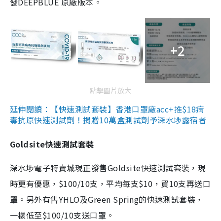
發DEEPBLUE 原廠版本。
+2
點擊圖片放大
延伸閱讀：【快速測試套裝】香港口罩廠acc+推$18病
毒抗原快速測試劑！捐贈10萬盒測試劑予深水埗露宿者
Goldsite快速測試套裝
深水埗電子特賣城現正發售Goldsite快速測試套裝，現
時更有優惠，$100/10支，平均每支$10，買10支再送口
罩。另外有售YHLO及Green Spring的快速測試套裝，
一樣低至$100/10支送口罩。