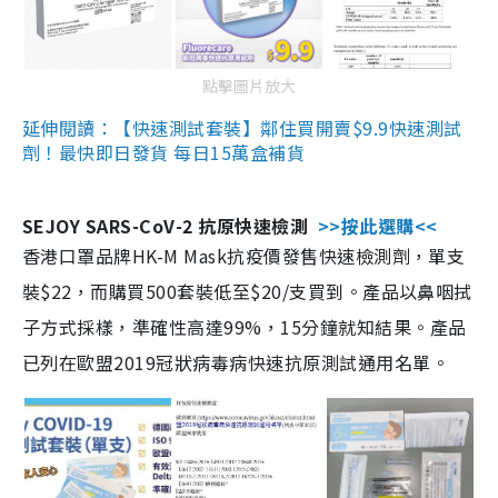
點擊圖片放大
延伸閱讀：【快速測試套裝】鄰住買開賣$9.9快速測試
劑！最快即日發貨 每日15萬盒補貨
SEJOY SARS-CoV-2 抗原快速檢測
>>按此選購<<
香港口罩品牌HK-M Mask抗疫價發售快速檢測劑，單支
裝$22，而購買500套裝低至$20/支買到。產品以鼻咽拭
子方式採樣，準確性高達99%，15分鐘就知結果。產品
已列在歐盟2019冠狀病毒病快速抗原測試通用名單。