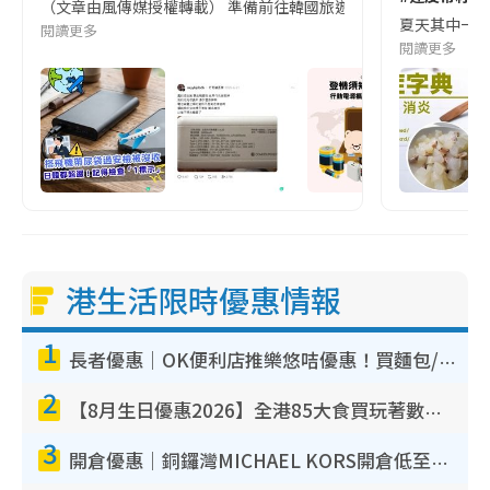
（文章由風傳媒授權轉載） 準備前往韓國旅遊的民眾，近期要特別留
夏天其中一種時
閱讀更多
閱讀更多
港生活限時優惠情報
1
長者優惠｜OK便利店推樂悠咭優惠！買麵包/牛奶/保健品拍卡即減
2
【8月生日優惠2026】全港85大食買玩著數攻略 自助餐/火鍋放題同行免費＋誠品/DONKI送現金券
3
開倉優惠｜銅鑼灣MICHAEL KORS開倉低至17折！直擊$500起買手袋/銀包/鞋款 必買經典Jet Set系列