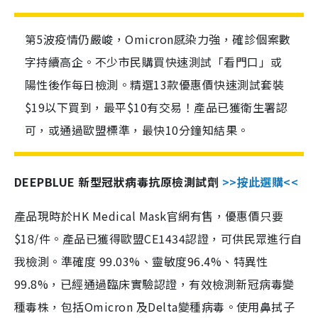
第5波疫情仍嚴峻，Omicron感染力強，確診個案數
字持續高企。不少市民購買快速測試「看門口」或
陽性後作每日檢測。精選13款優惠價快速測試套裝
$19以下買到，最平$10有交易！產品已獲衛生署認
可，或通過歐盟標準，最快10分鐘知結果。
DEEPBLUE 新型冠狀病毒抗原檢測試劑
>>按此選購<<
產品現時於HK Medical Mask官網有售，優惠價只要
$18/件。產品已獲得歐盟CE1434認證，可供民眾進行自
我檢測。準確度 99.03%、靈敏度96.4%、特異性
99.8%，已經通過臨床實驗認證，有效檢測新冠病毒變
種毒株，包括Omicron 及Delta變種病毒。使用鼻拭子