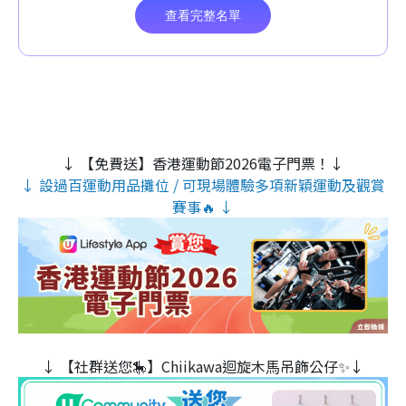
↓ 【免費送】香港運動節2026電子門票！↓
↓ 設過百運動用品攤位 / 可現場體驗多項新穎運動及觀賞
賽事🔥 ↓
↓ 【社群送您🎠】Chiikawa迴旋木⾺吊飾公仔✨↓