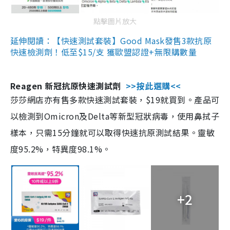
點擊圖片放大
延伸閱讀：【快速測試套裝】Good Mask發售3款抗原
快速檢測劑！低至$15/支 獲歐盟認證+無限購數量
Reagen 新冠抗原快速測試劑
>>按此選購<<
莎莎網店亦有售多款快速測試套裝，$19就買到。產品可
以檢測到Omicron及Delta等新型冠狀病毒，使用鼻拭子
樣本，只需15分鐘就可以取得快速抗原測試結果。靈敏
度95.2%，特異度98.1%。
+2