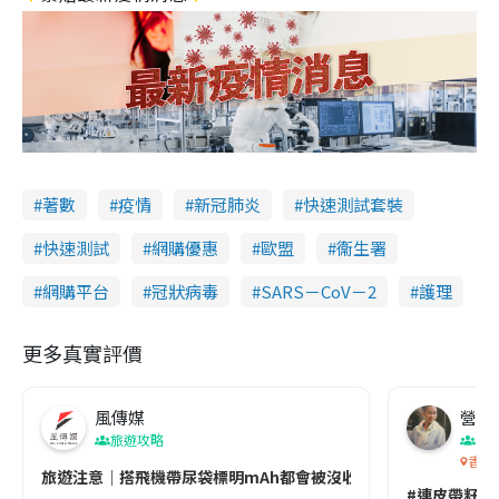
著數
疫情
新冠肺炎
快速測試套裝
快速測試
網購優惠
歐盟
衞生署
網購平台
冠狀病毒
SARS－CoV－2
護理
更多真實評價
風傳媒
營養教
旅遊攻略
生
香港
旅遊注意｜搭飛機帶尿袋標明mAh都會被沒收😱出發前切記檢查「1
#連皮帶籽都