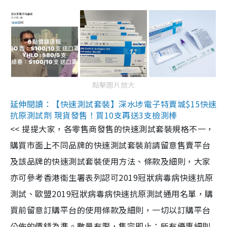
點擊圖片放大
延伸閱讀：【快速測試套裝】深水埗電子特賣城$15快速
抗原測試劑 現貨發售！買10支再送3支檢測棒
<< 提提大家，各零售商發售的快速測試套裝規格不一，
購買市面上不同品牌的快速測試套裝前請留意售賣平台
及該品牌的快速測試套裝使用方法、條款及細則，大家
亦可參考香港衞生署表列認可2019冠狀病毒病快速抗原
測試、歐盟2019冠狀病毒病快速抗原測試通用名單，購
買前留意訂購平台的使用條款及細則，一切以訂購平台
公佈的價錢為準。數量有限，售完即止；所有優惠細則