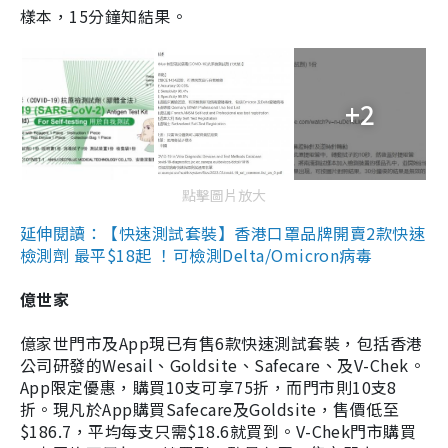
樣本，15分鐘知結果。
+2
點擊圖片放大
延伸閱讀：【快速測試套裝】香港口罩品牌開賣2款快速
檢測劑 最平$18起 ！可檢測Delta/Omicron病毒
億世家
億家世門市及App現已有售6款快速測試套裝，包括香港
公司研發的Wesail、Goldsite、Safecare、及V-Chek。
App限定優惠，購買10支可享75折，而門市則10支8
折。現凡於App購買Safecare及Goldsite，售價低至
$186.7，平均每支只需$18.6就買到。V-Chek門市購買