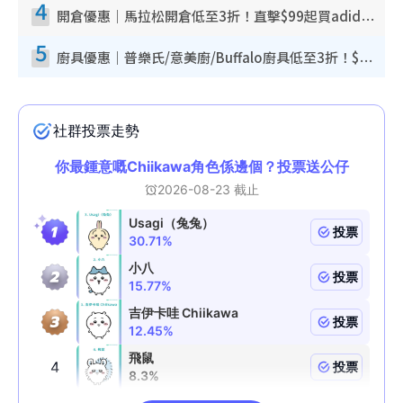
4
開倉優惠｜馬拉松開倉低至3折！直擊$99起買adidas／New Balance／Puma鞋款 STANLEY保溫杯劈價至$119起
5
廚具優惠｜普樂氏/意美廚/Buffalo廚具低至3折！$89起買煎鍋／炒鑊／個人鍋 同場小家電激減至$99起