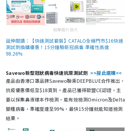
點擊圖片放大
延伸閱讀：【快速測試套裝】CATALO全線門市$16快速
測試劑換購優惠！15分鐘驗新冠病毒 準確性高達
98.26%
Savewo新型冠狀病毒快速抗原測試劑
>>按此選購<<
產品由香港口罩品牌Savewo聯乘DEEPBLUE合作推出，
抗疫優惠價低至$18買到。產品已獲得歐盟CE認證，主
要以採集鼻液樣本作檢測，能有效檢測Omicron及Delta
變種病毒，準確度達至99%，最快15分鐘就能知道檢測
結果。