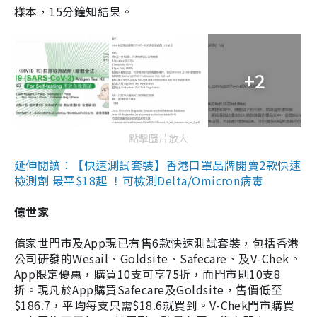
樣本，15分鐘知結果。
+2
點擊圖片放大
延伸閱讀：【快速測試套裝】香港口罩品牌開賣2款快速
檢測劑 最平$18起 ！可檢測Delta/Omicron病毒
億世家
億家世門市及App現已有售6款快速測試套裝，包括香港
公司研發的Wesail、Goldsite、Safecare、及V-Chek。
App限定優惠，購買10支可享75折，而門市則10支8
折。現凡於App購買Safecare及Goldsite，售價低至
$186.7，平均每支只需$18.6就買到。V-Chek門市購買