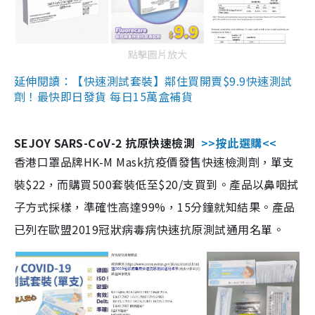
點擊圖片放大
延伸閱讀：【快速測試套裝】鄰住買開賣$9.9快速測試
劑！最快即日發貨 每日15萬盒補貨
SEJOY SARS-CoV-2 抗原快速檢測
>>按此選購<<
香港口罩品牌HK-M Mask抗疫價發售快速檢測劑，單支
裝$22，而購買500套裝低至$20/支買到。產品以鼻咽拭
子方式採樣，準確性高達99%，15分鐘就知結果。產品
已列在歐盟2019冠狀病毒病快速抗原測試通用名單。