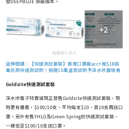
發DEEPBLUE 原廠版本。
+2
點擊圖片放大
延伸閱讀：【快速測試套裝】香港口罩廠acc+推$18病
毒抗原快速測試劑！捐贈10萬盒測試劑予深水埗露宿者
Goldsite快速測試套裝
深水埗電子特賣城現正發售Goldsite快速測試套裝，現
時更有優惠，$100/10支，平均每支$10，買10支再送口
罩。另外有售YHLO及Green Spring的快速測試套裝，
一樣低至$100/10支送口罩。