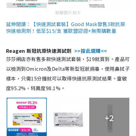
點擊圖片放大
延伸閱讀：【快速測試套裝】Good Mask發售3款抗原
快速檢測劑！低至$15/支 獲歐盟認證+無限購數量
Reagen 新冠抗原快速測試劑
>>按此選購<<
莎莎網店亦有售多款快速測試套裝，$19就買到。產品可
以檢測到Omicron及Delta等新型冠狀病毒，使用鼻拭子
樣本，只需15分鐘就可以取得快速抗原測試結果。靈敏
度95.2%，特異度98.1%。
+2