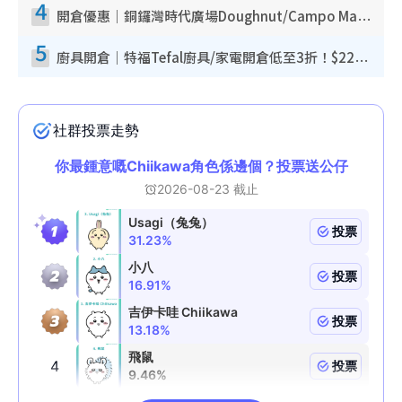
4
開倉優惠｜銅鑼灣時代廣場Doughnut/Campo Marzio開倉低至1折！背囊、書包、手袋劈價$200起
5
廚具開倉｜特福Tefal廚具/家電開倉低至3折！$220起買平底鍋/炒鑊/湯煲！電飯煲/吸塵機/燙斗$418起