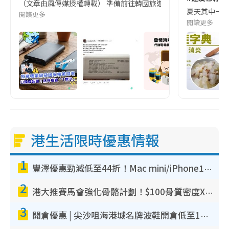
（文章由風傳媒授權轉載） 準備前往韓國旅遊的民眾，近期要特別留
夏天其中一種時
閱讀更多
閱讀更多
港生活限時優惠情報
1
豐澤優惠勁減低至44折！Mac mini/iPhone17Pro大減價！廚房家電$220起
2
港大推賽馬會強化骨骼計劃！$100骨質密度X光檢查 完成免費運動訓練送超市禮券！附參加資格
3
開倉優惠 | 尖沙咀海港城名牌波鞋開倉低至1折！On鞋$899起／Joy&Peace鞋履$98起