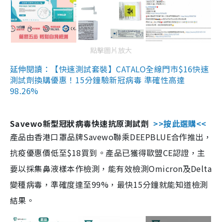
點擊圖片放大
延伸閱讀：【快速測試套裝】CATALO全線門市$16快速
測試劑換購優惠！15分鐘驗新冠病毒 準確性高達
98.26%
Savewo新型冠狀病毒快速抗原測試劑
>>按此選購<<
產品由香港口罩品牌Savewo聯乘DEEPBLUE合作推出，
抗疫優惠價低至$18買到。產品已獲得歐盟CE認證，主
要以採集鼻液樣本作檢測，能有效檢測Omicron及Delta
變種病毒，準確度達至99%，最快15分鐘就能知道檢測
結果。