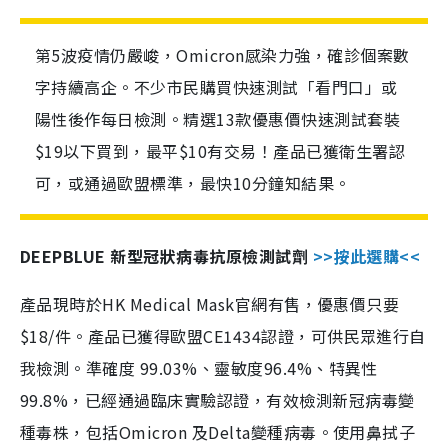
第5波疫情仍嚴峻，Omicron感染力強，確診個案數
字持續高企。不少市民購買快速測試「看門口」或
陽性後作每日檢測。精選13款優惠價快速測試套裝
$19以下買到，最平$10有交易！產品已獲衛生署認
可，或通過歐盟標準，最快10分鐘知結果。
DEEPBLUE 新型冠狀病毒抗原檢測試劑
>>按此選購<<
產品現時於HK Medical Mask官網有售，優惠價只要
$18/件。產品已獲得歐盟CE1434認證，可供民眾進行自
我檢測。準確度 99.03%、靈敏度96.4%、特異性
99.8%，已經通過臨床實驗認證，有效檢測新冠病毒變
種毒株，包括Omicron 及Delta變種病毒。使用鼻拭子