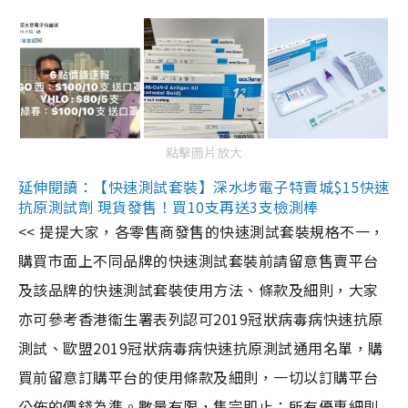
點擊圖片放大
延伸閱讀：【快速測試套裝】深水埗電子特賣城$15快速
抗原測試劑 現貨發售！買10支再送3支檢測棒
<< 提提大家，各零售商發售的快速測試套裝規格不一，
購買市面上不同品牌的快速測試套裝前請留意售賣平台
及該品牌的快速測試套裝使用方法、條款及細則，大家
亦可參考香港衞生署表列認可2019冠狀病毒病快速抗原
測試、歐盟2019冠狀病毒病快速抗原測試通用名單，購
買前留意訂購平台的使用條款及細則，一切以訂購平台
公佈的價錢為準。數量有限，售完即止；所有優惠細則