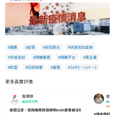
著數
疫情
新冠肺炎
快速測試套裝
快速測試
網購優惠
網購平台
衞生署
歐盟
冠狀病毒
護理
SARS－CoV－2
更多真實評價
風傳媒
營養教
旅遊攻略
生
香港
旅遊注意｜搭飛機帶尿袋標明mAh都會被沒收😱出發前切記檢查「1
#連皮帶籽都