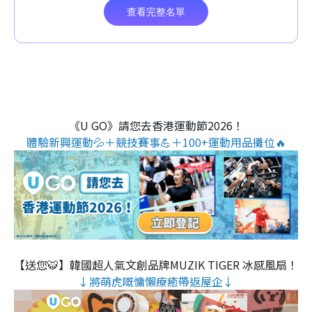
《U GO》請您去香港運動節2026！
體驗新興運動💦＋競技賽事💪＋100+運動用品攤位🔥
【送您🐯】韓國超人氣文創品牌MUZIK TIGER 冰感風扇！
↓將萌虎嘅慵懶療癒帶返屋企↓