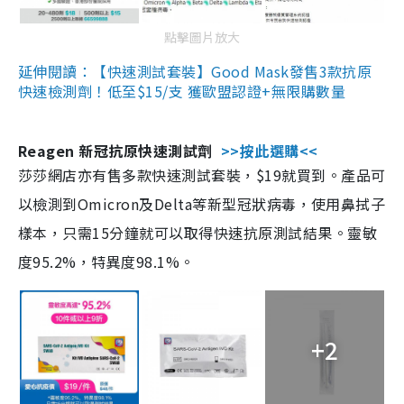
點擊圖片放大
延伸閱讀：【快速測試套裝】Good Mask發售3款抗原
快速檢測劑！低至$15/支 獲歐盟認證+無限購數量
Reagen 新冠抗原快速測試劑
>>按此選購<<
莎莎網店亦有售多款快速測試套裝，$19就買到。產品可
以檢測到Omicron及Delta等新型冠狀病毒，使用鼻拭子
樣本，只需15分鐘就可以取得快速抗原測試結果。靈敏
度95.2%，特異度98.1%。
+2