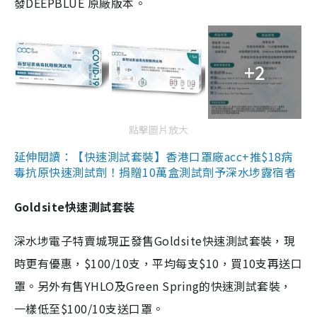
發DEEPBLUE 原廠版本。
+2
點擊圖片放大
延伸閱讀：【快速測試套裝】香港口罩廠acc+推$18病
毒抗原快速測試劑！捐贈10萬盒測試劑予深水埗露宿者
Goldsite快速測試套裝
深水埗電子特賣城現正發售Goldsite快速測試套裝，現
時更有優惠，$100/10支，平均每支$10，買10支再送口
罩。另外有售YHLO及Green Spring的快速測試套裝，
一樣低至$100/10支送口罩。