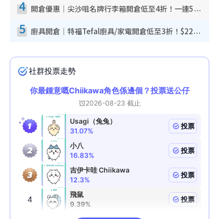
4
開倉優惠｜尖沙咀名牌行李箱開倉低至4折！一連5日 American Tourister/ace./Hallmark $200起！
5
廚具開倉｜特福Tefal廚具/家電開倉低至3折！$220起買平底鍋/炒鑊/湯煲！電飯煲/吸塵機/燙斗$418起