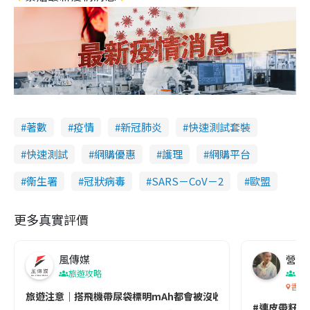
著數
疫情
新冠肺炎
快速測試套裝
快速測試
網購優惠
護理
網購平台
衞生署
冠狀病毒
SARS－CoV－2
歐盟
更多真實評價
風傳媒
營養教
旅遊攻略
生
香港
旅遊注意｜搭飛機帶尿袋標明mAh都會被沒收😱出發前切記檢查「1
#連皮帶籽都