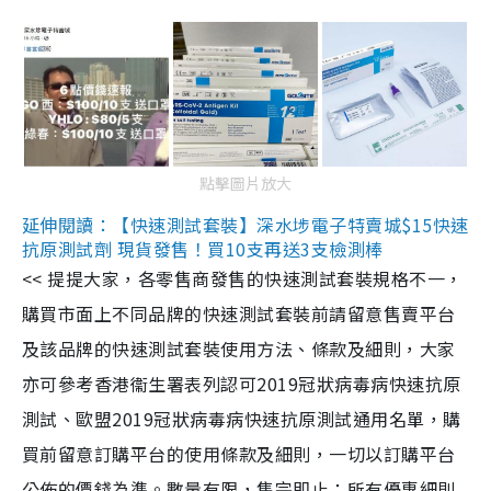
點擊圖片放大
延伸閱讀：【快速測試套裝】深水埗電子特賣城$15快速
抗原測試劑 現貨發售！買10支再送3支檢測棒
<< 提提大家，各零售商發售的快速測試套裝規格不一，
購買市面上不同品牌的快速測試套裝前請留意售賣平台
及該品牌的快速測試套裝使用方法、條款及細則，大家
亦可參考香港衞生署表列認可2019冠狀病毒病快速抗原
測試、歐盟2019冠狀病毒病快速抗原測試通用名單，購
買前留意訂購平台的使用條款及細則，一切以訂購平台
公佈的價錢為準。數量有限，售完即止；所有優惠細則