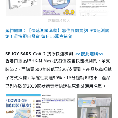
點擊圖片放大
延伸閱讀：【快速測試套裝】鄰住買開賣$9.9快速測試
劑！最快即日發貨 每日15萬盒補貨
SEJOY SARS-CoV-2 抗原快速檢測
>>按此選購<<
香港口罩品牌HK-M Mask抗疫價發售快速檢測劑，單支
裝$22，而購買500套裝低至$20/支買到。產品以鼻咽拭
子方式採樣，準確性高達99%，15分鐘就知結果。產品
已列在歐盟2019冠狀病毒病快速抗原測試通用名單。