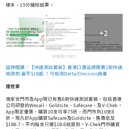
樣本，15分鐘知結果。
+2
點擊圖片放大
延伸閱讀：【快速測試套裝】香港口罩品牌開賣2款快速
檢測劑 最平$18起 ！可檢測Delta/Omicron病毒
億世家
億家世門市及App現已有售6款快速測試套裝，包括香港
公司研發的Wesail、Goldsite、Safecare、及V-Chek。
App限定優惠，購買10支可享75折，而門市則10支8
折。現凡於App購買Safecare及Goldsite，售價低至
$186.7，平均每支只需$18.6就買到。V-Chek門市購買