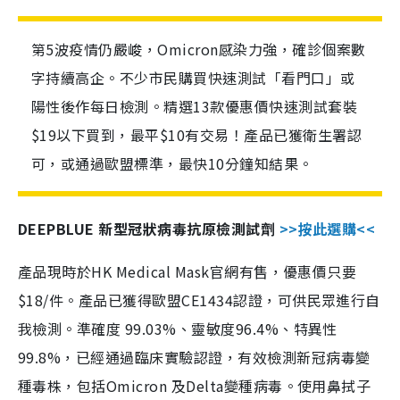
第5波疫情仍嚴峻，Omicron感染力強，確診個案數
字持續高企。不少市民購買快速測試「看門口」或
陽性後作每日檢測。精選13款優惠價快速測試套裝
$19以下買到，最平$10有交易！產品已獲衛生署認
可，或通過歐盟標準，最快10分鐘知結果。
DEEPBLUE 新型冠狀病毒抗原檢測試劑
>>按此選購<<
產品現時於HK Medical Mask官網有售，優惠價只要
$18/件。產品已獲得歐盟CE1434認證，可供民眾進行自
我檢測。準確度 99.03%、靈敏度96.4%、特異性
99.8%，已經通過臨床實驗認證，有效檢測新冠病毒變
種毒株，包括Omicron 及Delta變種病毒。使用鼻拭子