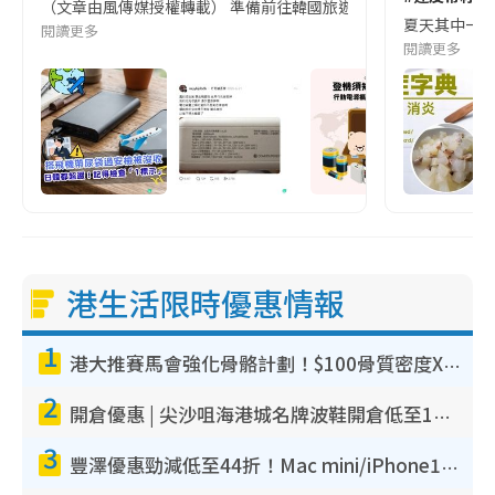
（文章由風傳媒授權轉載） 準備前往韓國旅遊的民眾，近期要特別留
夏天其中一種時
閱讀更多
閱讀更多
港生活限時優惠情報
1
港大推賽馬會強化骨骼計劃！$100骨質密度X光檢查 完成免費運動訓練送超市禮券！附參加資格
2
開倉優惠 | 尖沙咀海港城名牌波鞋開倉低至1折！On鞋$899起／Joy&Peace鞋履$98起
3
豐澤優惠勁減低至44折！Mac mini/iPhone17Pro大減價！廚房家電$220起