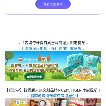
↓「森境奇緣夏日異想尋龍記」限定精品↓
↓漫遊秘境地墊、多用途旅行收納袋↓
【送您🐯】韓國超人氣文創品牌MUZIK TIGER 冰感風扇！
↓將萌虎嘅慵懶療癒帶返屋企↓