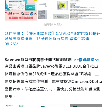
點擊圖片放大
延伸閱讀：【快速測試套裝】CATALO全線門市$16快速
測試劑換購優惠！15分鐘驗新冠病毒 準確性高達
98.26%
Savewo新型冠狀病毒快速抗原測試劑
>>按此選購<<
產品由香港口罩品牌Savewo聯乘DEEPBLUE合作推出，
抗疫優惠價低至$18買到。產品已獲得歐盟CE認證，主
要以採集鼻液樣本作檢測，能有效檢測Omicron及Delta
變種病毒，準確度達至99%，最快15分鐘就能知道檢測
結果。