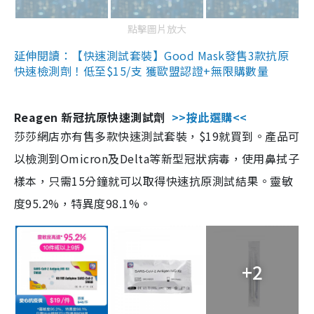
點擊圖片放大
延伸閱讀：【快速測試套裝】Good Mask發售3款抗原
快速檢測劑！低至$15/支 獲歐盟認證+無限購數量
Reagen 新冠抗原快速測試劑
>>按此選購<<
莎莎網店亦有售多款快速測試套裝，$19就買到。產品可
以檢測到Omicron及Delta等新型冠狀病毒，使用鼻拭子
樣本，只需15分鐘就可以取得快速抗原測試結果。靈敏
度95.2%，特異度98.1%。
+2