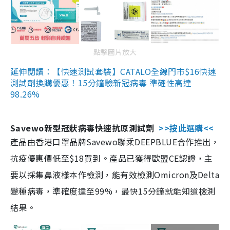
點擊圖片放大
延伸閱讀：【快速測試套裝】CATALO全線門市$16快速
測試劑換購優惠！15分鐘驗新冠病毒 準確性高達
98.26%
Savewo新型冠狀病毒快速抗原測試劑
>>按此選購<<
產品由香港口罩品牌Savewo聯乘DEEPBLUE合作推出，
抗疫優惠價低至$18買到。產品已獲得歐盟CE認證，主
要以採集鼻液樣本作檢測，能有效檢測Omicron及Delta
變種病毒，準確度達至99%，最快15分鐘就能知道檢測
結果。