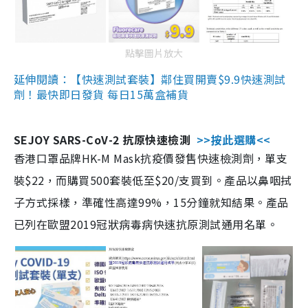
點擊圖片放大
延伸閱讀：【快速測試套裝】鄰住買開賣$9.9快速測試
劑！最快即日發貨 每日15萬盒補貨
SEJOY SARS-CoV-2 抗原快速檢測
>>按此選購<<
香港口罩品牌HK-M Mask抗疫價發售快速檢測劑，單支
裝$22，而購買500套裝低至$20/支買到。產品以鼻咽拭
子方式採樣，準確性高達99%，15分鐘就知結果。產品
已列在歐盟2019冠狀病毒病快速抗原測試通用名單。