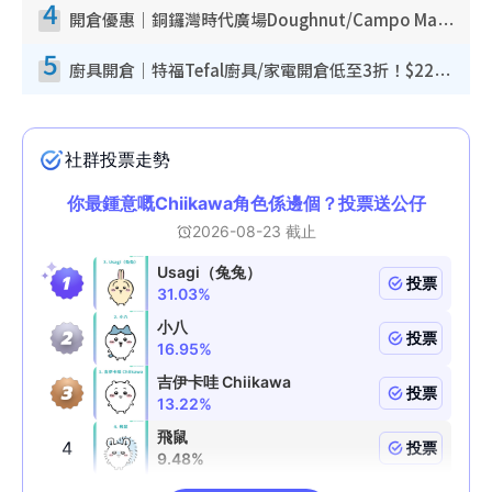
4
開倉優惠｜銅鑼灣時代廣場Doughnut/Campo Marzio開倉低至1折！背囊、書包、手袋劈價$200起
5
廚具開倉｜特福Tefal廚具/家電開倉低至3折！$220起買平底鍋/炒鑊/湯煲！電飯煲/吸塵機/燙斗$418起