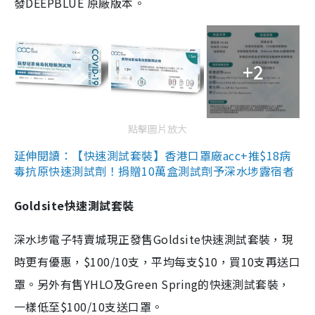
發DEEPBLUE 原廠版本。
+2
點擊圖片放大
延伸閱讀：【快速測試套裝】香港口罩廠acc+推$18病
毒抗原快速測試劑！捐贈10萬盒測試劑予深水埗露宿者
Goldsite快速測試套裝
深水埗電子特賣城現正發售Goldsite快速測試套裝，現
時更有優惠，$100/10支，平均每支$10，買10支再送口
罩。另外有售YHLO及Green Spring的快速測試套裝，
一樣低至$100/10支送口罩。