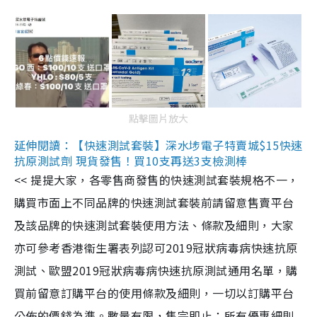
點擊圖片放大
延伸閱讀：【快速測試套裝】深水埗電子特賣城$15快速
抗原測試劑 現貨發售！買10支再送3支檢測棒
<< 提提大家，各零售商發售的快速測試套裝規格不一，
購買市面上不同品牌的快速測試套裝前請留意售賣平台
及該品牌的快速測試套裝使用方法、條款及細則，大家
亦可參考香港衞生署表列認可2019冠狀病毒病快速抗原
測試、歐盟2019冠狀病毒病快速抗原測試通用名單，購
買前留意訂購平台的使用條款及細則，一切以訂購平台
公佈的價錢為準。數量有限，售完即止；所有優惠細則