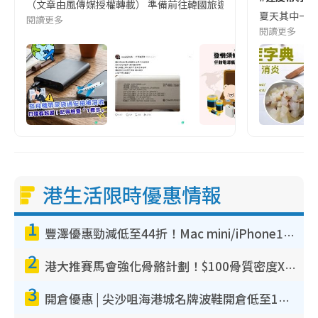
（文章由風傳媒授權轉載） 準備前往韓國旅遊的民眾，近期要特別留
夏天其中一種時
閱讀更多
閱讀更多
港生活限時優惠情報
1
豐澤優惠勁減低至44折！Mac mini/iPhone17Pro大減價！廚房家電$220起
2
港大推賽馬會強化骨骼計劃！$100骨質密度X光檢查 完成免費運動訓練送超市禮券！附參加資格
3
開倉優惠 | 尖沙咀海港城名牌波鞋開倉低至1折！On鞋$899起／Joy&Peace鞋履$98起