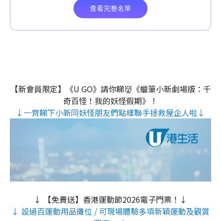
【新會員限定】《U GO》請你睇👹《蠟筆小新劇場版：千
奇百怪！我的妖怪假期》！
↓一齊睇下小新同妖怪朋友們點樣聯手拯救屋企人啦↓
↓ 【免費送】香港運動節2026電子門票！↓
↓ 設過百運動用品攤位 / 可現場體驗多項新穎運動及觀賞