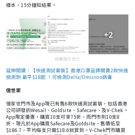
樣本，15分鐘知結果。
+2
點擊圖片放大
延伸閱讀：【快速測試套裝】香港口罩品牌開賣2款快速
檢測劑 最平$18起 ！可檢測Delta/Omicron病毒
億世家
億家世門市及App現已有售6款快速測試套裝，包括香港
公司研發的Wesail、Goldsite、Safecare、及V-Chek。
App限定優惠，購買10支可享75折，而門市則10支8
折。現凡於App購買Safecare及Goldsite，售價低至
$186.7，平均每支只需$18.6就買到。V-Chek門市購買