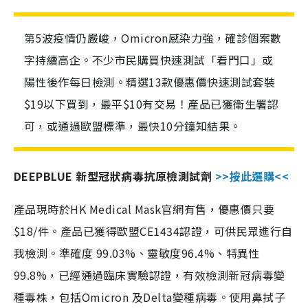
第5波疫情仍嚴峻，Omicron感染力強，確診個案數
字持續高企。不少市民購買快速測試「看門口」或
陽性後作每日檢測。精選13款優惠價快速測試套裝
$19以下買到，最平$10有交易！產品已獲衛生署認
可，或通過歐盟標準，最快10分鐘知結果。
DEEPBLUE 新型冠狀病毒抗原檢測試劑
>>按此選購<<
產品現時於HK Medical Mask官網有售，優惠價只要
$18/件。產品已獲得歐盟CE1434認證，可供民眾進行自
我檢測。準確度 99.03%、靈敏度96.4%、特異性
99.8%，已經通過臨床實驗認證，有效檢測新冠病毒變
種毒株，包括Omicron 及Delta變種病毒。使用鼻拭子