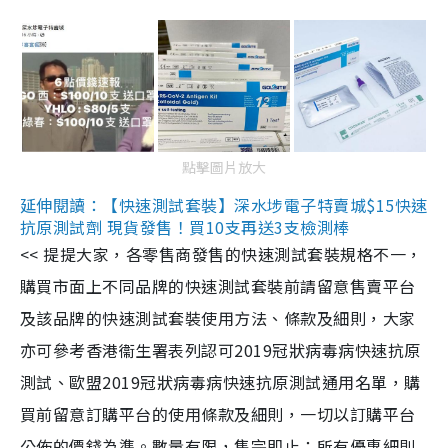
點擊圖片放大
延伸閱讀：【快速測試套裝】深水埗電子特賣城$15快速
抗原測試劑 現貨發售！買10支再送3支檢測棒
<< 提提大家，各零售商發售的快速測試套裝規格不一，
購買市面上不同品牌的快速測試套裝前請留意售賣平台
及該品牌的快速測試套裝使用方法、條款及細則，大家
亦可參考香港衞生署表列認可2019冠狀病毒病快速抗原
測試、歐盟2019冠狀病毒病快速抗原測試通用名單，購
買前留意訂購平台的使用條款及細則，一切以訂購平台
公佈的價錢為準。數量有限，售完即止；所有優惠細則