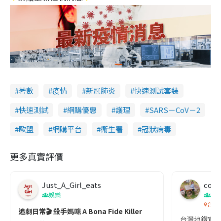
著數
疫情
新冠肺炎
快速測試套裝
快速測試
網購優惠
護理
SARS－CoV－2
歐盟
網購平台
衞生署
冠狀病毒
更多真實評價
Just_A_Girl_eats
co c
娛樂
吹
台灣
追劇日常🎬 殺手媽咪 A Bona Fide Killer
台灣地鐵宣