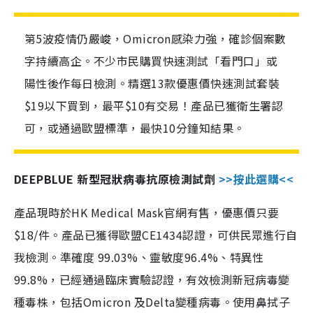
第5波疫情仍嚴峻，Omicron感染力強，確診個案數
字持續高企。不少市民購買快速測試「看門口」或
陽性後作每日檢測。精選13款優惠價快速測試套裝
$19以下買到，最平$10有交易！產品已獲衛生署認
可，或通過歐盟標準，最快10分鐘知結果。
DEEPBLUE 新型冠狀病毒抗原檢測試劑
>>按此選購<<
產品現時於HK Medical Mask官網有售，優惠價只要
$18/件。產品已獲得歐盟CE1434認證，可供民眾進行自
我檢測。準確度 99.03%、靈敏度96.4%、特異性
99.8%，已經通過臨床實驗認證，有效檢測新冠病毒變
種毒株，包括Omicron 及Delta變種病毒。使用鼻拭子