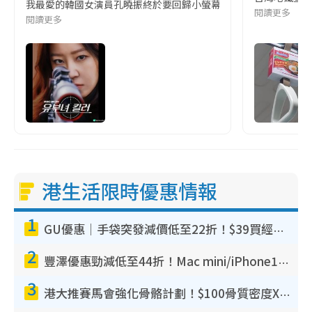
我最愛的韓國女演員孔曉振終於要回歸小螢幕啦!這次的劇本改編自同名
閱讀更多
閱讀更多
港生活限時優惠情報
1
GU優惠｜手袋突發減價低至22折！$39買經典波士頓包/餃子袋！飾物同步減價$29起！
2
豐澤優惠勁減低至44折！Mac mini/iPhone17Pro大減價！廚房家電$220起
3
港大推賽馬會強化骨骼計劃！$100骨質密度X光檢查 完成免費運動訓練送超市禮券！附參加資格