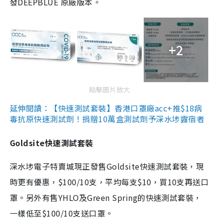
發DEEPBLUE 原廠版本。
+2
點擊圖片放大
延伸閱讀：【快速測試套裝】香港口罩廠acc+推$18病
毒抗原快速測試劑！捐贈10萬盒測試劑予深水埗露宿者
Goldsite快速測試套裝
深水埗電子特賣城現正發售Goldsite快速測試套裝，現
時更有優惠，$100/10支，平均每支$10，買10支再送口
罩。另外有售YHLO及Green Spring的快速測試套裝，
一樣低至$100/10支送口罩。