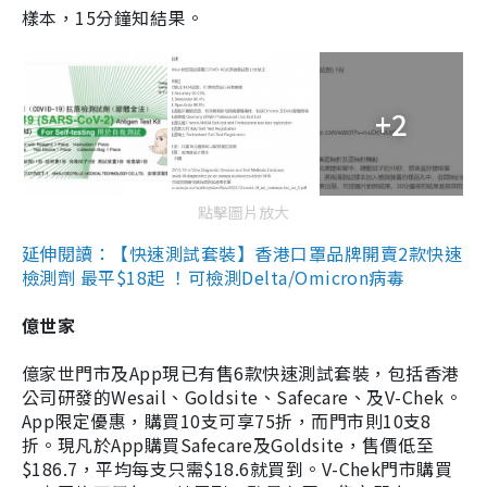
樣本，15分鐘知結果。
+2
點擊圖片放大
延伸閱讀：【快速測試套裝】香港口罩品牌開賣2款快速
檢測劑 最平$18起 ！可檢測Delta/Omicron病毒
億世家
億家世門市及App現已有售6款快速測試套裝，包括香港
公司研發的Wesail、Goldsite、Safecare、及V-Chek。
App限定優惠，購買10支可享75折，而門市則10支8
折。現凡於App購買Safecare及Goldsite，售價低至
$186.7，平均每支只需$18.6就買到。V-Chek門市購買