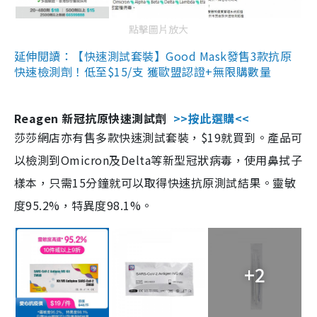
點擊圖片放大
延伸閱讀：【快速測試套裝】Good Mask發售3款抗原
快速檢測劑！低至$15/支 獲歐盟認證+無限購數量
Reagen 新冠抗原快速測試劑
>>按此選購<<
莎莎網店亦有售多款快速測試套裝，$19就買到。產品可
以檢測到Omicron及Delta等新型冠狀病毒，使用鼻拭子
樣本，只需15分鐘就可以取得快速抗原測試結果。靈敏
度95.2%，特異度98.1%。
+2