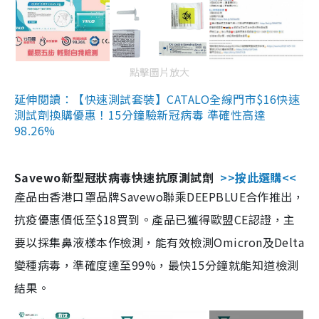
點擊圖片放大
延伸閱讀：【快速測試套裝】CATALO全線門市$16快速
測試劑換購優惠！15分鐘驗新冠病毒 準確性高達
98.26%
Savewo新型冠狀病毒快速抗原測試劑
>>按此選購<<
產品由香港口罩品牌Savewo聯乘DEEPBLUE合作推出，
抗疫優惠價低至$18買到。產品已獲得歐盟CE認證，主
要以採集鼻液樣本作檢測，能有效檢測Omicron及Delta
變種病毒，準確度達至99%，最快15分鐘就能知道檢測
結果。