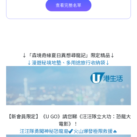
↓「森境奇緣夏日異想尋龍記」限定精品↓
↓漫遊秘境地墊、多用途旅行收納袋↓
【新會員限定】《U GO》請您睇《汪汪隊立大功：恐龍大
電影》！
汪汪隊勇闖神秘恐龍島🦖火山爆發極限救援🔥