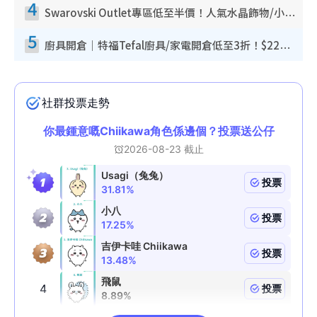
4
Swarovski Outlet專區低至半價！人氣水晶飾物/小擺設$138起！迪士尼款/水晶高跟鞋都有平
5
廚具開倉｜特福Tefal廚具/家電開倉低至3折！$220起買平底鍋/炒鑊/湯煲！電飯煲/吸塵機/燙斗$418起