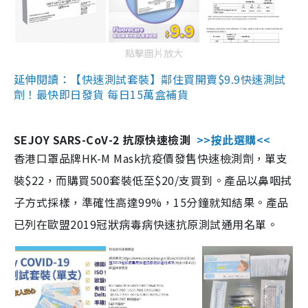
點擊圖片放大
延伸閱讀：【快速測試套裝】鄰住買開賣$9.9快速測試
劑！最快即日發貨 每日15萬盒補貨
SEJOY SARS-CoV-2 抗原快速檢測
>>按此選購<<
香港口罩品牌HK-M Mask抗疫價發售快速檢測劑，單支
裝$22，而購買500套裝低至$20/支買到。產品以鼻咽拭
子方式採樣，準確性高達99%，15分鐘就知結果。產品
已列在歐盟2019冠狀病毒病快速抗原測試通用名單。