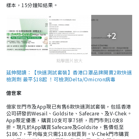
樣本，15分鐘知結果。
+2
點擊圖片放大
延伸閱讀：【快速測試套裝】香港口罩品牌開賣2款快速
檢測劑 最平$18起 ！可檢測Delta/Omicron病毒
億世家
億家世門市及App現已有售6款快速測試套裝，包括香港
公司研發的Wesail、Goldsite、Safecare、及V-Chek。
App限定優惠，購買10支可享75折，而門市則10支8
折。現凡於App購買Safecare及Goldsite，售價低至
$186.7，平均每支只需$18.6就買到。V-Chek門市購買