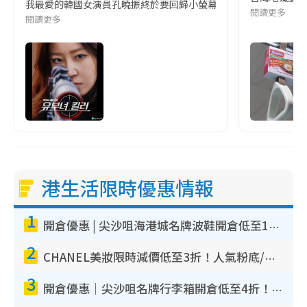
我最愛的韓國女演員孔曉振終於要回歸小螢幕啦!這次的劇本改編自同名
閱讀更多
閱讀更多
港生活限時優惠情報
1
開倉優惠 | 尖沙咀海港城名牌波鞋開倉低至1折！On鞋$899起／Joy&Peace鞋履$98起
2
CHANEL美妝限時減價低至3折！人氣粉底/唇膏/精華液低至$275！COCO香水都有平
3
開倉優惠｜尖沙咀名牌行李箱開倉低至4折！一連5日 American Tourister/ace./Hallmark $200起！