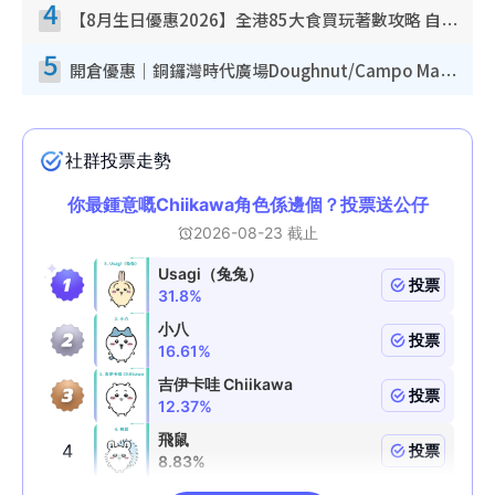
4
【8月生日優惠2026】全港85大食買玩著數攻略 自助餐/火鍋放題同行免費＋誠品/DONKI送現金券
5
開倉優惠｜銅鑼灣時代廣場Doughnut/Campo Marzio開倉低至1折！背囊、書包、手袋劈價$200起