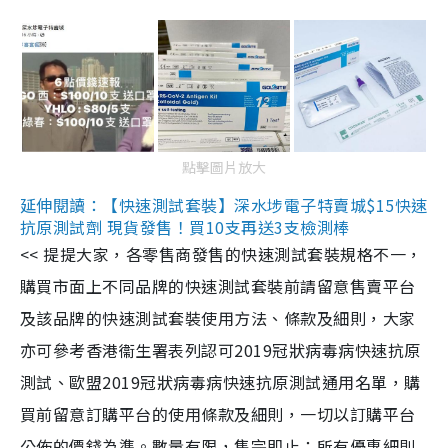
點擊圖片放大
延伸閱讀：【快速測試套裝】深水埗電子特賣城$15快速
抗原測試劑 現貨發售！買10支再送3支檢測棒
<< 提提大家，各零售商發售的快速測試套裝規格不一，
購買市面上不同品牌的快速測試套裝前請留意售賣平台
及該品牌的快速測試套裝使用方法、條款及細則，大家
亦可參考香港衞生署表列認可2019冠狀病毒病快速抗原
測試、歐盟2019冠狀病毒病快速抗原測試通用名單，購
買前留意訂購平台的使用條款及細則，一切以訂購平台
公佈的價錢為準。數量有限，售完即止；所有優惠細則