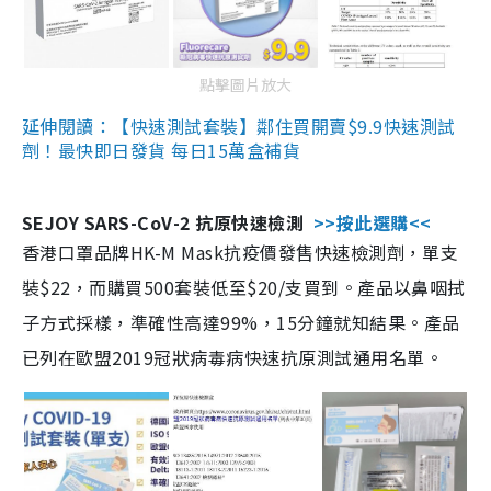
點擊圖片放大
延伸閱讀：【快速測試套裝】鄰住買開賣$9.9快速測試
劑！最快即日發貨 每日15萬盒補貨
SEJOY SARS-CoV-2 抗原快速檢測
>>按此選購<<
香港口罩品牌HK-M Mask抗疫價發售快速檢測劑，單支
裝$22，而購買500套裝低至$20/支買到。產品以鼻咽拭
子方式採樣，準確性高達99%，15分鐘就知結果。產品
已列在歐盟2019冠狀病毒病快速抗原測試通用名單。