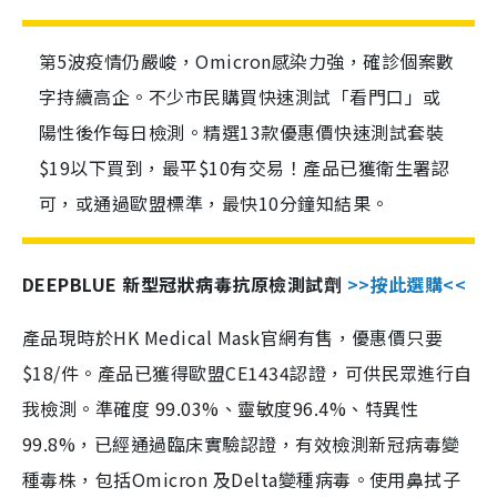
第5波疫情仍嚴峻，Omicron感染力強，確診個案數
字持續高企。不少市民購買快速測試「看門口」或
陽性後作每日檢測。精選13款優惠價快速測試套裝
$19以下買到，最平$10有交易！產品已獲衛生署認
可，或通過歐盟標準，最快10分鐘知結果。
DEEPBLUE 新型冠狀病毒抗原檢測試劑
>>按此選購<<
產品現時於HK Medical Mask官網有售，優惠價只要
$18/件。產品已獲得歐盟CE1434認證，可供民眾進行自
我檢測。準確度 99.03%、靈敏度96.4%、特異性
99.8%，已經通過臨床實驗認證，有效檢測新冠病毒變
種毒株，包括Omicron 及Delta變種病毒。使用鼻拭子