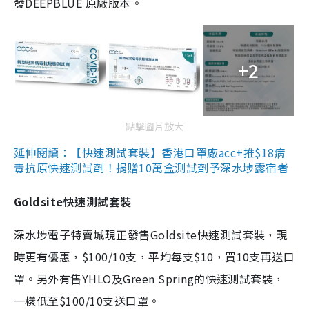
發DEEPBLUE 原廠版本。
+2
點擊圖片放大
延伸閱讀：【快速測試套裝】香港口罩廠acc+推$18病
毒抗原快速測試劑！捐贈10萬盒測試劑予深水埗露宿者
Goldsite快速測試套裝
深水埗電子特賣城現正發售Goldsite快速測試套裝，現
時更有優惠，$100/10支，平均每支$10，買10支再送口
罩。另外有售YHLO及Green Spring的快速測試套裝，
一樣低至$100/10支送口罩。