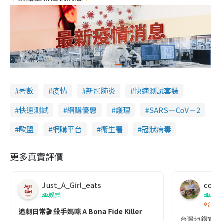
著數
疫情
新冠肺炎
快速測試套裝
快速測試
網購優惠
護理
SARS－CoV－2
歐盟
網購平台
衞生署
冠狀病毒
更多真實評價
Just_A_Girl_eats
co c
娛樂
吹
台灣
追劇日常🎬 殺手媽咪 A Bona Fide Killer
台灣地鐵宣