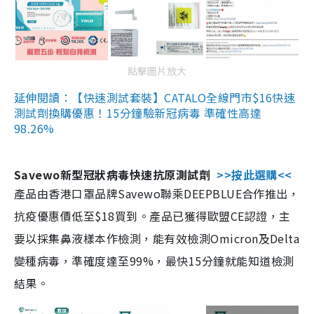
點擊圖片放大
延伸閱讀：【快速測試套裝】CATALO全線門市$16快速
測試劑換購優惠！15分鐘驗新冠病毒 準確性高達
98.26%
Savewo新型冠狀病毒快速抗原測試劑
>>按此選購<<
產品由香港口罩品牌Savewo聯乘DEEPBLUE合作推出，
抗疫優惠價低至$18買到。產品已獲得歐盟CE認證，主
要以採集鼻液樣本作檢測，能有效檢測Omicron及Delta
變種病毒，準確度達至99%，最快15分鐘就能知道檢測
結果。