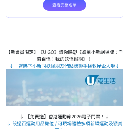
【新會員限定】《U GO》請你睇👹《蠟筆小新劇場版：千
奇百怪！我的妖怪假期》！
↓一齊睇下小新同妖怪朋友們點樣聯手拯救屋企人啦↓
↓ 【免費送】香港運動節2026電子門票！↓
↓ 設過百運動用品攤位 / 可現場體驗多項新穎運動及觀賞