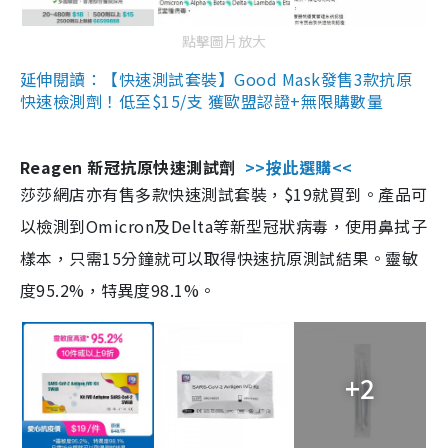
點擊圖片放大
延伸閱讀：【快速測試套裝】Good Mask發售3款抗原
快速檢測劑！低至$15/支 獲歐盟認證+無限購數量
Reagen 新冠抗原快速測試劑
>>按此選購<<
莎莎網店亦有售多款快速測試套裝，$19就買到。產品可
以檢測到Omicron及Delta等新型冠狀病毒，使用鼻拭子
樣本，只需15分鐘就可以取得快速抗原測試結果。靈敏
度95.2%，特異度98.1%。
+2