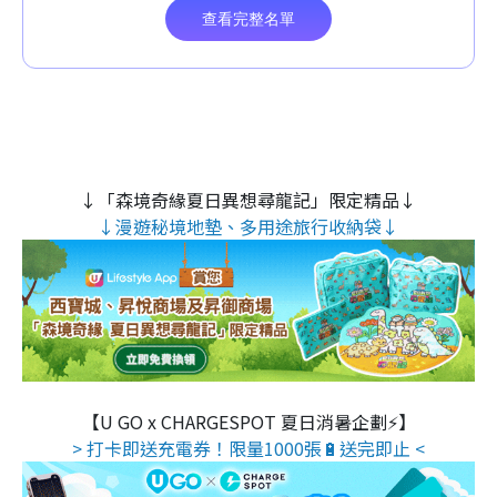
↓「森境奇緣夏日異想尋龍記」限定精品↓
↓漫遊秘境地墊、多用途旅行收納袋↓
【U GO x CHARGESPOT 夏日消暑企劃⚡】
> 打卡即送充電券！限量1000張🔋送完即止 <