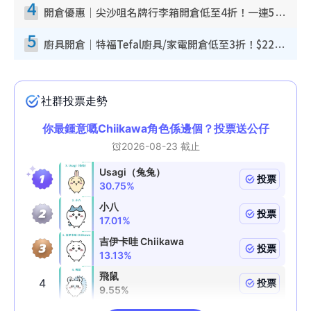
4
開倉優惠｜尖沙咀名牌行李箱開倉低至4折！一連5日 American Tourister/ace./Hallmark $200起！
5
廚具開倉｜特福Tefal廚具/家電開倉低至3折！$220起買平底鍋/炒鑊/湯煲！電飯煲/吸塵機/燙斗$418起