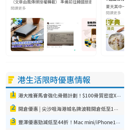
（文章由風傳媒授權轉載） 準備前往韓國旅遊的民眾，近期要特別留
夏天其中一種時
閱讀更多
閱讀更多
港生活限時優惠情報
1
港大推賽馬會強化骨骼計劃！$100骨質密度X光檢查 完成免費運動訓練送超市禮券！附參加資格
2
開倉優惠 | 尖沙咀海港城名牌波鞋開倉低至1折！On鞋$899起／Joy&Peace鞋履$98起
3
豐澤優惠勁減低至44折！Mac mini/iPhone17Pro大減價！廚房家電$220起