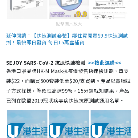
點擊圖片放大
延伸閱讀：【快速測試套裝】鄰住買開賣$9.9快速測試
劑！最快即日發貨 每日15萬盒補貨
SEJOY SARS-CoV-2 抗原快速檢測
>>按此選購<<
香港口罩品牌HK-M Mask抗疫價發售快速檢測劑，單支
裝$22，而購買500套裝低至$20/支買到。產品以鼻咽拭
子方式採樣，準確性高達99%，15分鐘就知結果。產品
已列在歐盟2019冠狀病毒病快速抗原測試通用名單。