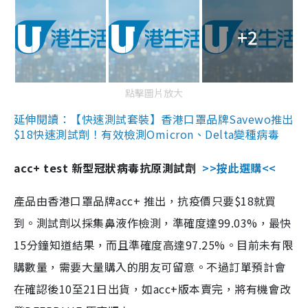
+2
點擊圖片放大
延伸閱讀：【快速測試套裝】香港口罩品牌Savewo推出
$18快速測試劑！有效檢測Omicron、Delta變種病毒
acc+ test 新型冠狀病毒抗原測試劑
>>按此選購<<
產品由香港口罩品牌acc+ 推出，抗疫價只要$18就買
到。測試劑以採集鼻液作檢測，準確度達99.03%，最快
15分鐘知道結果，而且準確度高達97.25%。目前未有限
購數量，需要大量購入的朋友可留意。不過訂單預計會
在確認後10至21日出貨，如acc+版本賣完，將有機會改