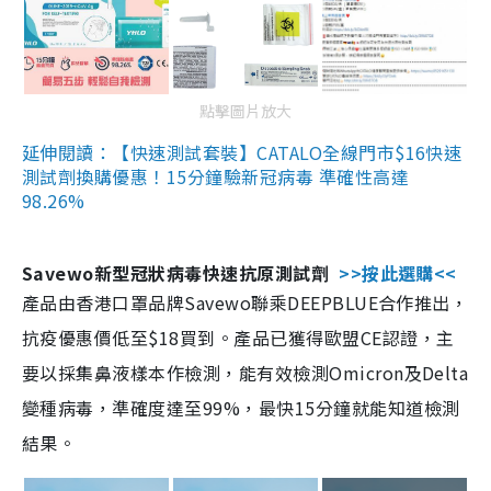
點擊圖片放大
延伸閱讀：【快速測試套裝】CATALO全線門市$16快速
測試劑換購優惠！15分鐘驗新冠病毒 準確性高達
98.26%
Savewo新型冠狀病毒快速抗原測試劑
>>按此選購<<
產品由香港口罩品牌Savewo聯乘DEEPBLUE合作推出，
抗疫優惠價低至$18買到。產品已獲得歐盟CE認證，主
要以採集鼻液樣本作檢測，能有效檢測Omicron及Delta
變種病毒，準確度達至99%，最快15分鐘就能知道檢測
結果。