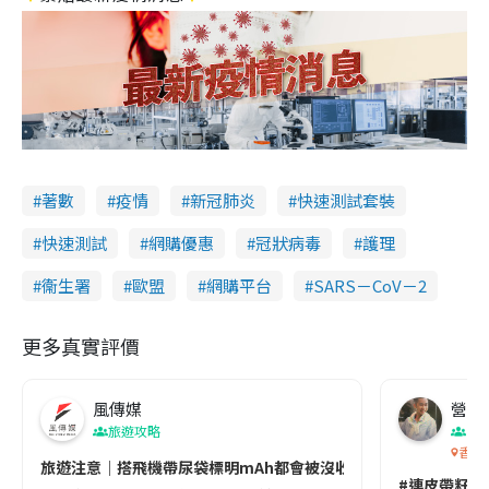
著數
疫情
新冠肺炎
快速測試套裝
快速測試
網購優惠
冠狀病毒
護理
衞生署
歐盟
網購平台
SARS－CoV－2
更多真實評價
風傳媒
營養教
旅遊攻略
生
香港
旅遊注意｜搭飛機帶尿袋標明mAh都會被沒收😱出發前切記檢查「1
#連皮帶籽都