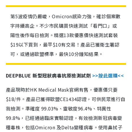
第5波疫情仍嚴峻，Omicron感染力強，確診個案數
字持續高企。不少市民購買快速測試「看門口」或
陽性後作每日檢測。精選13款優惠價快速測試套裝
$19以下買到，最平$10有交易！產品已獲衛生署認
可，或通過歐盟標準，最快10分鐘知結果。
DEEPBLUE 新型冠狀病毒抗原檢測試劑
>>按此選購<<
產品現時於HK Medical Mask官網有售，優惠價只要
$18/件。產品已獲得歐盟CE1434認證，可供民眾進行自
我檢測。準確度 99.03%、靈敏度96.4%、特異性
99.8%，已經通過臨床實驗認證，有效檢測新冠病毒變
種毒株，包括Omicron 及Delta變種病毒。使用鼻拭子