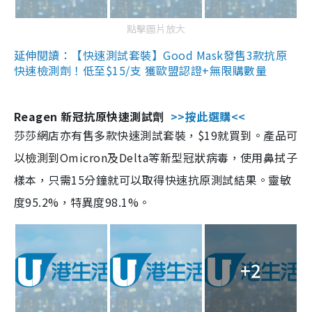
點擊圖片放大
延伸閱讀：【快速測試套裝】Good Mask發售3款抗原
快速檢測劑！低至$15/支 獲歐盟認證+無限購數量
Reagen 新冠抗原快速測試劑
>>按此選購<<
莎莎網店亦有售多款快速測試套裝，$19就買到。產品可
以檢測到Omicron及Delta等新型冠狀病毒，使用鼻拭子
樣本，只需15分鐘就可以取得快速抗原測試結果。靈敏
度95.2%，特異度98.1%。
+2