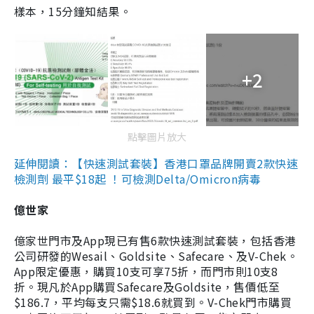
樣本，15分鐘知結果。
+2
點擊圖片放大
延伸閱讀：【快速測試套裝】香港口罩品牌開賣2款快速
檢測劑 最平$18起 ！可檢測Delta/Omicron病毒
億世家
億家世門市及App現已有售6款快速測試套裝，包括香港
公司研發的Wesail、Goldsite、Safecare、及V-Chek。
App限定優惠，購買10支可享75折，而門市則10支8
折。現凡於App購買Safecare及Goldsite，售價低至
$186.7，平均每支只需$18.6就買到。V-Chek門市購買