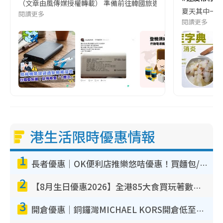
（文章由風傳媒授權轉載） 準備前往韓國旅遊的民眾，近期要特別留
夏天其中一種時
閱讀更多
閱讀更多
港生活限時優惠情報
1
長者優惠｜OK便利店推樂悠咭優惠！買麵包/牛奶/保健品拍卡即減
2
【8月生日優惠2026】全港85大食買玩著數攻略 自助餐/火鍋放題同行免費＋誠品/DONKI送現金券
3
開倉優惠｜銅鑼灣MICHAEL KORS開倉低至17折！直擊$500起買手袋/銀包/鞋款 必買經典Jet Set系列