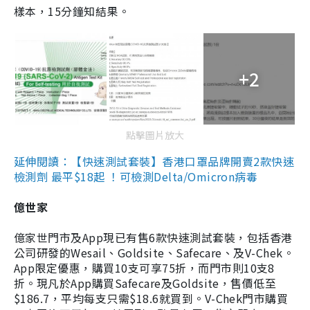
樣本，15分鐘知結果。
+2
點擊圖片放大
延伸閱讀：【快速測試套裝】香港口罩品牌開賣2款快速
檢測劑 最平$18起 ！可檢測Delta/Omicron病毒
億世家
億家世門市及App現已有售6款快速測試套裝，包括香港
公司研發的Wesail、Goldsite、Safecare、及V-Chek。
App限定優惠，購買10支可享75折，而門市則10支8
折。現凡於App購買Safecare及Goldsite，售價低至
$186.7，平均每支只需$18.6就買到。V-Chek門市購買