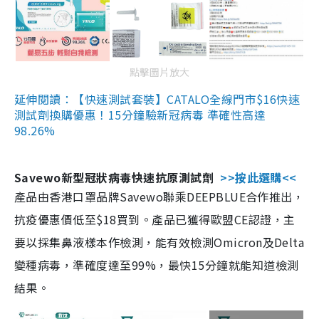
點擊圖片放大
延伸閱讀：【快速測試套裝】CATALO全線門市$16快速
測試劑換購優惠！15分鐘驗新冠病毒 準確性高達
98.26%
Savewo新型冠狀病毒快速抗原測試劑
>>按此選購<<
產品由香港口罩品牌Savewo聯乘DEEPBLUE合作推出，
抗疫優惠價低至$18買到。產品已獲得歐盟CE認證，主
要以採集鼻液樣本作檢測，能有效檢測Omicron及Delta
變種病毒，準確度達至99%，最快15分鐘就能知道檢測
結果。