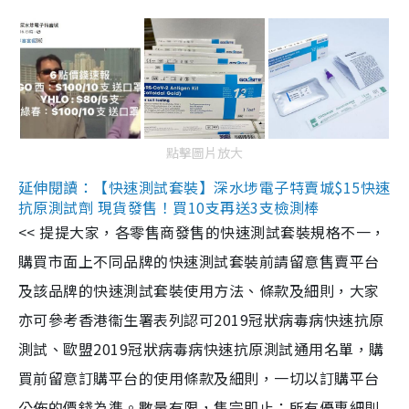
點擊圖片放大
延伸閱讀：【快速測試套裝】深水埗電子特賣城$15快速
抗原測試劑 現貨發售！買10支再送3支檢測棒
<< 提提大家，各零售商發售的快速測試套裝規格不一，
購買市面上不同品牌的快速測試套裝前請留意售賣平台
及該品牌的快速測試套裝使用方法、條款及細則，大家
亦可參考香港衞生署表列認可2019冠狀病毒病快速抗原
測試、歐盟2019冠狀病毒病快速抗原測試通用名單，購
買前留意訂購平台的使用條款及細則，一切以訂購平台
公佈的價錢為準。數量有限，售完即止；所有優惠細則