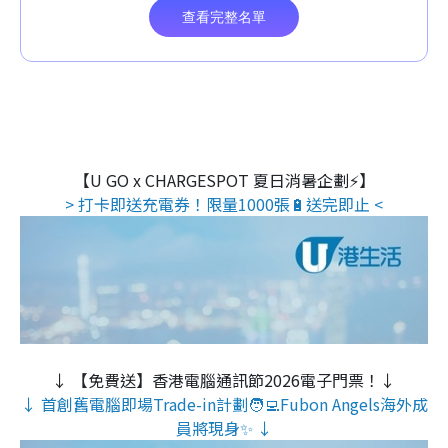
【U GO x CHARGESPOT 夏日消暑企劃⚡】
> 打卡即送充電券！限量1000張🔋送完即止 <
↓ 【免費送】香港電腦通訊節2026電子門票！↓
↓ 首創舊電腦即場Trade-in計劃🧑‍💻Fubon Angels海外成
員將現身✨ ↓