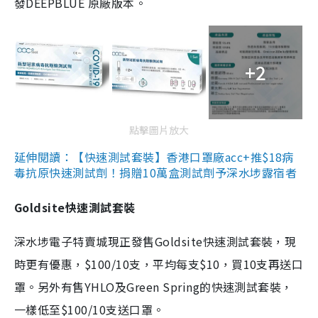
發DEEPBLUE 原廠版本。
+2
點擊圖片放大
延伸閱讀：【快速測試套裝】香港口罩廠acc+推$18病
毒抗原快速測試劑！捐贈10萬盒測試劑予深水埗露宿者
Goldsite快速測試套裝
深水埗電子特賣城現正發售Goldsite快速測試套裝，現
時更有優惠，$100/10支，平均每支$10，買10支再送口
罩。另外有售YHLO及Green Spring的快速測試套裝，
一樣低至$100/10支送口罩。