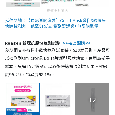
點擊圖片放大
延伸閱讀：【快速測試套裝】Good Mask發售3款抗原
快速檢測劑！低至$15/支 獲歐盟認證+無限購數量
Reagen 新冠抗原快速測試劑
>>按此選購<<
莎莎網店亦有售多款快速測試套裝，$19就買到。產品可
以檢測到Omicron及Delta等新型冠狀病毒，使用鼻拭子
樣本，只需15分鐘就可以取得快速抗原測試結果。靈敏
度95.2%，特異度98.1%。
+2