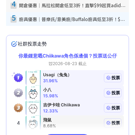
4
開倉優惠｜馬拉松開倉低至3折！直擊$99起買adidas／New Balance／Puma鞋款 STANLEY保溫杯劈價至$119起
5
廚具優惠｜普樂氏/意美廚/Buffalo廚具低至3折！$89起買煎鍋／炒鑊／個人鍋 同場小家電激減至$99起