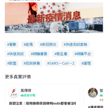
著數
疫情
新冠肺炎
快速測試套裝
快速測試
網購優惠
衞生署
網購平台
歐盟
冠狀病毒
SARS－CoV－2
護理
更多真實評價
風傳媒
營養教
旅遊攻略
生
香港
旅遊注意｜搭飛機帶尿袋標明mAh都會被沒收😱出發前切記檢查「1
#連皮帶籽都