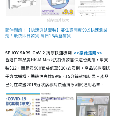
點擊圖片放大
延伸閱讀：【快速測試套裝】鄰住買開賣$9.9快速測試
劑！最快即日發貨 每日15萬盒補貨
SEJOY SARS-CoV-2 抗原快速檢測
>>按此選購<<
香港口罩品牌HK-M Mask抗疫價發售快速檢測劑，單支
裝$22，而購買500套裝低至$20/支買到。產品以鼻咽拭
子方式採樣，準確性高達99%，15分鐘就知結果。產品
已列在歐盟2019冠狀病毒病快速抗原測試通用名單。