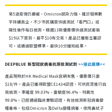
第5波疫情仍嚴峻，Omicron感染力強，確診個案數
字持續高企。不少市民購買快速測試「看門口」或
陽性後作每日檢測。精選13款優惠價快速測試套裝
$19以下買到，最平$10有交易！產品已獲衛生署認
可，或通過歐盟標準，最快10分鐘知結果。
DEEPBLUE 新型冠狀病毒抗原檢測試劑
>>按此選購<<
產品現時於HK Medical Mask官網有售，優惠價只要
$18/件。產品已獲得歐盟CE1434認證，可供民眾進行自
我檢測。準確度 99.03%、靈敏度96.4%、特異性
99.8%，已經通過臨床實驗認證，有效檢測新冠病毒變
種毒株，包括Omicron 及Delta變種病毒。使用鼻拭子